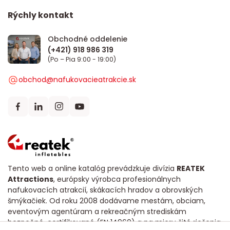
Rýchly kontakt
Obchodné oddelenie
(Po – Pia 9:00 - 19:00)
obchod@nafukovacieatrakcie.sk
Tento web a online katalóg prevádzkuje divízia
REATEK
Attractions
, európsky výrobca profesionálnych
nafukovacích atrakcií, skákacích hradov a obrovských
šmýkačiek. Od roku 2008 dodávame mestám, obciam,
eventovým agentúram a rekreačným strediskám
bezpečné, certifikované (EN 14960) a na mieru šité riešenia