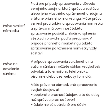
Platí pre prípady spracovania z dôvodu
verejného záujmu, ktorý správca zastáva,
alebo jeho vlastného oprávneného záujmu,
vrátane priameho marketingu. Máte právo
vzniesť proti takému spracovaniu námietku
Právo vzniesť
a správca má povinnosť takéto
námietku
spracovanie posúdiť z hľadiska splnenia
všetkých pravidiel podľa predpisov. V
prípade priameho marketingu takéto
spracovanie po vznesení námietky vždy
zastaví.
V prípade spracovania založeného na
Právo na
vašom súhlase môžete súhlas kedykoľvek
odvolanie
odvolať, a to emailom, telefonicky,
súhlasu
písomne alebo cez webový formulár.
Máte právo na obmedzené spracovanie
svojich údajov, ak
- popierate presnosť údajov, a to do doby,
než správca presnosť overí
- údaje nie sú potrebné pre účely