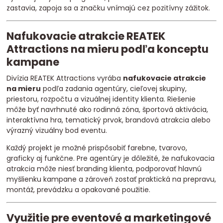
zastavia, zapoja sa a značku vnímajú cez pozitívny zážitok.
Nafukovacie atrakcie REATEK
Attractions na mieru podľa konceptu
kampane
Divízia REATEK Attractions vyrába
nafukovacie atrakcie
na mieru
podľa zadania agentúry, cieľovej skupiny,
priestoru, rozpočtu a vizuálnej identity klienta. Riešenie
môže byť navrhnuté ako rodinná zóna, športová aktivácia,
interaktívna hra, tematický prvok, brandová atrakcia alebo
výrazný vizuálny bod eventu.
Každý projekt je možné prispôsobiť farebne, tvarovo,
graficky aj funkčne. Pre agentúry je dôležité, že nafukovacia
atrakcia môže niesť branding klienta, podporovať hlavnú
myšlienku kampane a zároveň zostať praktická na prepravu,
montáž, prevádzku a opakované použitie.
Využitie pre eventové a marketingové