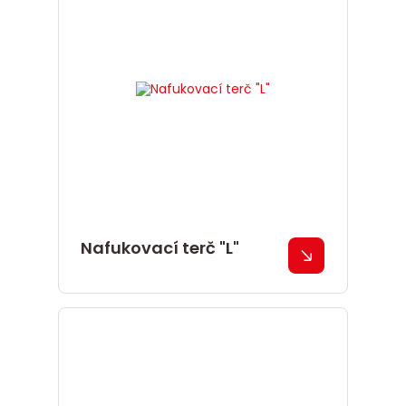
Nafukovací terč "L"