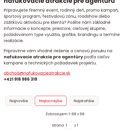
nafukovacie atrakcie pre agentúru
Pripravujete firemný event, rodinný deň, promo kampaň,
športový program, festivalovú zónu, roadshow alebo
zážitkovú aktiváciu pre klienta? Pošlite nám základné
informácie o koncepte, priestore, cieľovej skupine,
požadovanom type využitia, grafike, brandingu a termíne
realizácie.
Pripravíme vám vhodné riešenie a cenovú ponuku na
nafukovacie atrakcie pre agentúry
podľa cieľov
kampane a technických požiadaviek projektu.
obchod@nafukovacieatrakcie.sk
+421 918 986 319
Najnovšie
Najlacnejšie
Najdrahšie
Zobrazujem 1-68 z 68
strana
z 1