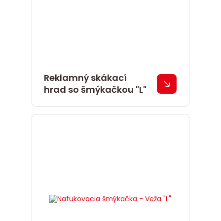
Reklamný skákací
hrad so šmýkačkou "L"