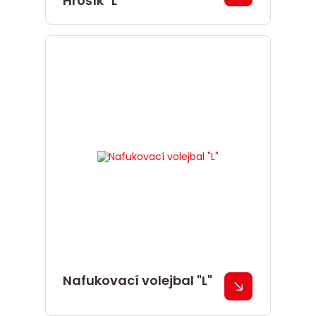
Hrošík "L"
Nafukovací volejbal "L"