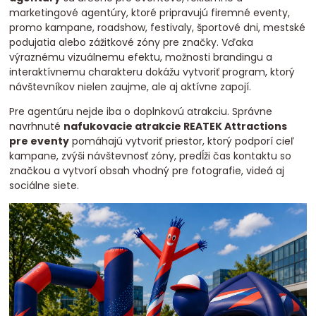
marketingové agentúry, ktoré pripravujú firemné eventy,
promo kampane, roadshow, festivaly, športové dni, mestské
podujatia alebo zážitkové zóny pre značky. Vďaka
výraznému vizuálnemu efektu, možnosti brandingu a
interaktívnemu charakteru dokážu vytvoriť program, ktorý
návštevníkov nielen zaujme, ale aj aktívne zapojí.
Pre agentúru nejde iba o doplnkovú atrakciu. Správne
navrhnuté
nafukovacie atrakcie REATEK Attractions
pre eventy
pomáhajú vytvoriť priestor, ktorý podporí cieľ
kampane, zvýši návštevnosť zóny, predĺži čas kontaktu so
značkou a vytvorí obsah vhodný pre fotografie, videá aj
sociálne siete.