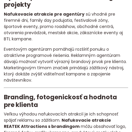
projekty
Nafukovacie atrakcie pre agentúry
sú vhodné pre
firemné dni, family day podujatia, festivalové zóny,
športové eventy, promo roadshow, obchodné centrá,
otvorenia prevádzok, mestské akcie, zákaznícke eventy aj
BTL kampane.
Eventovým agentúram pomáhajú rozšíriť ponuku o
atraktívne programové riešenia. Reklamným agentúram
dávajú možnosť vytvoriť výrazný brandový prvok pre klienta.
Marketingovým tímom značiek prinášajú zážitkový nástroj,
ktorý dokáže zvýšiť viditeľnosť kampane a zapojenie
návštevníkov.
Branding, fotogenickosť a hodnota
pre klienta
Veľkou výhodou nafukovacích atrakcií je ich schopnosť
spájať reklamu so zážitkom.
Nafukovacie atrakcie
REATEK Attractions s brandingom
môžu obsahovať logo,