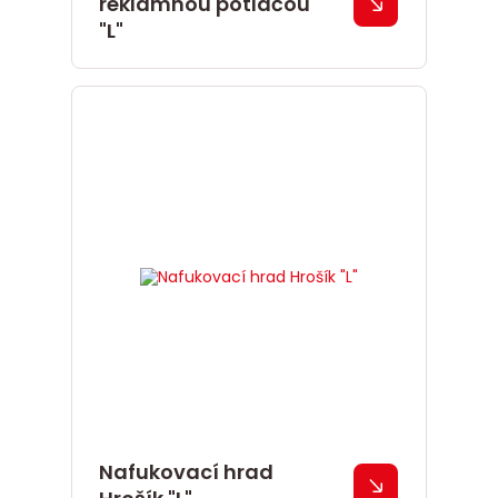
reklamnou potlačou
"L"
Nafukovací hrad