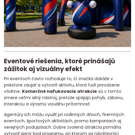
Eventové riešenia, ktoré prinášajú
zážitok aj vizuálny efekt
Pri eventoch často rozhoduje to, či značka dokáže v
priestore zaujať a vytvoriť aktivitu, ktorá ľudí prirodzene
vtiahne.
Komerčné nafukovacie atrakcie
sú v tomto
smere veľmi silný nástroj, pretože spájajú pohyb, zábavu,
interakciu a výraznú vizuálnu prítomnosť.
Agentúry ich môžu využiť pri rodinných dňoch, firemných
eventoch, športových aktivitách, promo kampaniach aj
verejných podujatiach. Dobre zvolená atrakcia pomáha
vytvoriť jasný bod programu, pri ktorom sa návštevníci