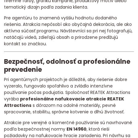
firemné farby, grafiku kampane, produktový motív alebo
tematický dizajn podľa zadania klienta.
Pre agentúru to znamená vyššiu hodnotu dodaného
riešenia. Atrakcia nepôsobí ako obyčajná dekorácia, ale ako
aktívna súčasť programu. Návštevníci sa pri nej fotografujú,
natáčajú videá, zdieľajú obsah a prirodzene predlžujú
kontakt so značkou.
Bezpečnosť, odolnosť a profesionálne
prevedenie
Pri agentúrnych projektoch je dôležité, aby riešenie dobre
vyzeralo, fungovalo spoľahlivo a zvládlo intenzívne
používanie počas podujatia. Spoločnosť REATEK Attractions
vyrába
profesionálne nafukovacie atrakcie REATEK
Attractions
s dôrazom na odolné materiály, pevné
spracovanie, stabilitu, správne kotvenie a dlhú životnosť.
Atrakcie pre verejné a komerčné používanie sú navrhované
podľa bezpečnostnej normy
EN 14960
, ktorá rieši
požiadavky na nafukovacie hracie zariadenia. Pri návrhu sa