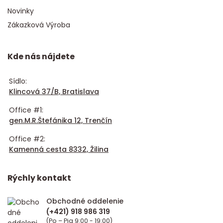
Novinky
Zákazková Výroba
Kde nás nájdete
Sídlo:
Klincová 37/B, Bratislava
Office #1:
gen.M.R.Štefánika 12, Trenčín
Office #2:
Kamenná cesta 8332, Žilina
Rýchly kontakt
Obchodné oddelenie
(Po – Pia 9:00 - 19:00)