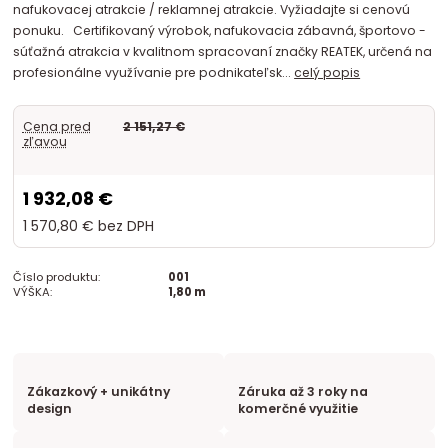
nafukovacej atrakcie / reklamnej atrakcie. Vyžiadajte si cenovú
ponuku. Certifikovaný výrobok, nafukovacia zábavná, športovo -
súťažná atrakcia v kvalitnom spracovaní značky REATEK, určená na
profesionálne využívanie pre podnikateľsk...
celý popis
Cena pred
2 151,27 €
zľavou
1 932,08 €
1 570,80 €
bez DPH
Číslo produktu:
001
VÝŠKA:
1,80 m
Zákazkový + unikátny
Záruka až 3 roky na
design
komerčné využitie