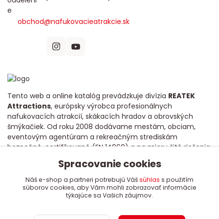
obchod@nafukovacieatrakcie.sk
Tento web a online katalóg prevádzkuje divízia
REATEK
Attractions
, európsky výrobca profesionálnych
nafukovacích atrakcií, skákacích hradov a obrovských
šmýkačiek. Od roku 2008 dodávame mestám, obciam,
eventovým agentúram a rekreačným strediskám
bezpečné, certifikované (EN 14960) a na mieru šité riešenia
s dôrazom na dlhú životnosť a poctivú kvalitu.
Spracovanie cookies
Náš e-shop a partneri potrebujú Váš
súhlas
s použitím
súborov cookies, aby Vám mohli zobrazovať informácie
týkajúce sa Vašich záujmov.
Copyright 2008 - 2024 REATEK Attractions, s.r.o.