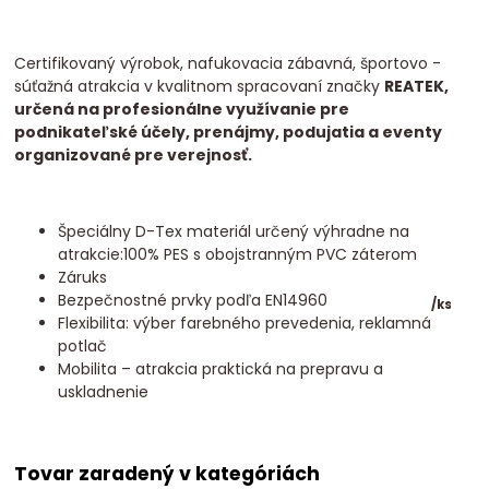
Certifikovaný výrobok, nafukovacia zábavná, športovo -
súťažná atrakcia v kvalitnom spracovaní značky
REATEK,
určená na profesionálne využívanie pre
podnikateľské účely, prenájmy, podujatia a eventy
organizované pre verejnosť.
Špeciálny D-Tex materiál určený výhradne na
atrakcie:100% PES s obojstranným PVC záterom
Záruks
Bezpečnostné prvky podľa EN14960
/
ks
Flexibilita: výber farebného prevedenia, reklamná
potlač
Mobilita – atrakcia praktická na prepravu a
uskladnenie
Tovar zaradený v kategóriách