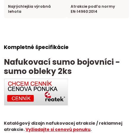
Najrýchlejšia výrobná
Atrakcie podľa normy
lehota
EN‑14960:2014
Kompletné špecifikácie
Nafukovací sumo bojovníci -
sumo obleky 2ks
Katalógový dizajn nafukovacej atrakcie / reklamnej
atrakcie.
Vyžiadajte si cenovú ponuku
.