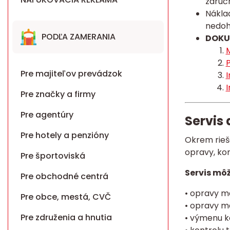
záručn
Náklad
nedoh
PODĽA ZAMERANIA
DOKU
M
P
Pre majiteľov prevádzok
I
I
Pre značky a firmy
Pre agentúry
Servis
Pre hotely a penzióny
Okrem rieš
opravy, ko
Pre športoviská
Servis môž
Pre obchodné centrá
• opravy m
Pre obce, mestá, CVČ
• opravy m
Pre združenia a hnutia
• výmenu 