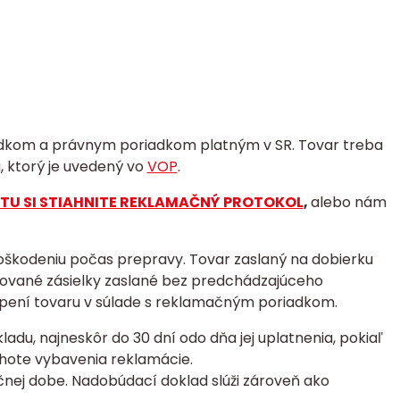
adkom a právnym poriadkom platným v SR.
Tovar treba
 ktorý je uvedený vo
VOP
.
TU SI STIAHNITE REKLAMAČNÝ PROTOKOL
,
alebo nám
poškodeniu počas prepravy. Tovar zaslaný na dobierku
kované zásielky zaslané bez predchádzajúceho
úpení tovaru v súlade s reklamačným poriadkom.
u, najneskôr do 30 dní odo dňa jej uplatnenia, pokiaľ
ehote vybavenia reklamácie.
čnej dobe. Nadobúdací doklad slúži zároveň ako