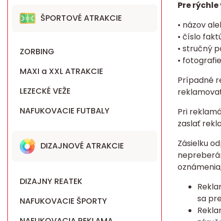
Pre rýchl
ŠPORTOVÉ ATRAKCIE
• názov ale
• číslo fak
• stručný 
ZORBING
• fotografi
MAXI a XXL ATRAKCIE
Prípadné r
LEZECKÉ VEŽE
reklamovať
NAFUKOVACIE FUTBALY
Pri reklam
zaslať rekl
Zásielku o
DIZAJNOVÉ ATRAKCIE
nepreberám
oznámenia,
DIZAJNY REATEK
Rekla
sa pr
NAFUKOVACIE ŠPORTY
Rekla
NAFUKOVACIA REKLAMA