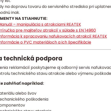
ý list.
y na dopravu tovaru do servisného strediska pri uplatnen
odnú inak.
MENTY NA STIAHNUTIE:
anuál – manipulácia s atrakciami REATEK
ríručka pre majiteľov atrakcií v súlade s EN 14960
nformácia k spracovaniu nafukovacích atrakcií REATEK
nformácie o PVC materiáloch a ich špecifikácie
 a technická podpora
enia reklamácií poskytujeme aj odborný servis nafukovac
ntrolu technického stavu atrakcie alebo výmenu poškode
e zahŕňať napríklad:
ateriálu alebo švov
echanického poškodenia
komponentov