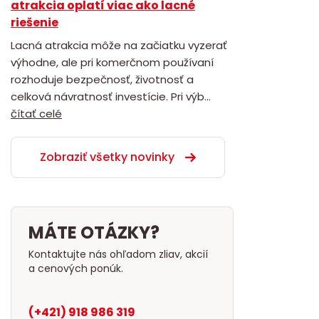
atrakcia oplatí viac ako lacné
riešenie
Lacná atrakcia môže na začiatku vyzerať
výhodne, ale pri komerčnom používaní
rozhoduje bezpečnosť, životnosť a
celková návratnosť investície. Pri výb...
čítať celé
Zobraziť všetky novinky
MÁTE OTÁZKY?
Kontaktujte nás ohľadom zliav, akcií
a cenových ponúk.
(+421) 918 986 319