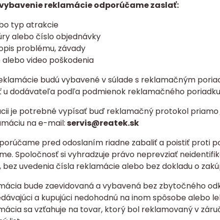
e vybavenie reklamácie odporúčame zaslať:
bo typ atrakcie
túry alebo číslo objednávky
popis problému, závady
e alebo video poškodenia
eklamácie budú vybavené v súlade s reklamačným pori
 u dodávateľa podľa podmienok reklamačného poriadku,
ácii je potrebné vypísať buď reklamačný protokol priamo
amáciu na e-mail:
servis@reatek.sk
dporúčame pred odoslaním riadne zabaliť a poistiť proti 
e. Spoločnosť si vyhradzuje právo neprevziať neidentifi
 bez uvedenia čísla reklamácie alebo bez dokladu o zak
mácia bude zaevidovaná a vybavená bez zbytočného odklad
edávajúci a kupujúci nedohodnú na inom spôsobe alebo l
mácia sa vzťahuje na tovar, ktorý bol reklamovaný v záru