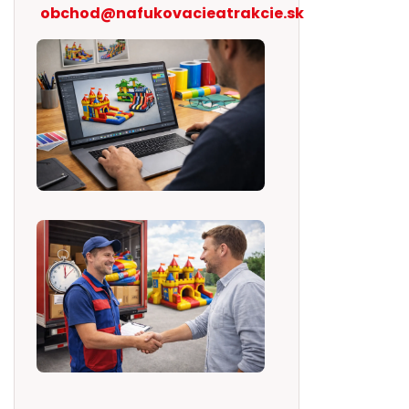
obchod@nafukovacieatrakcie.sk