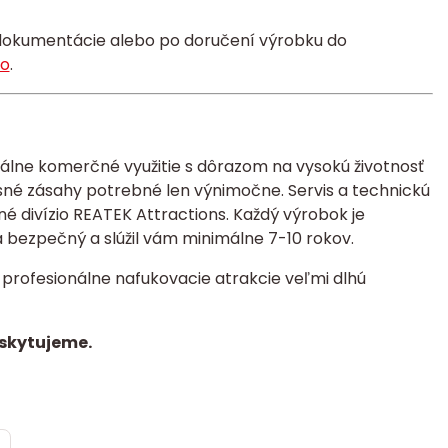
todokumentácie alebo po doručení výrobku do
ko
.
álne komerčné využitie s dôrazom na vysokú životnosť
isné zásahy potrebné len výnimočne.
Servis a technickú
 divízio REATEK Attractions. Každý výrobok je
a bezpečný a slúžil vám minimálne 7-10 rokov.
profesionálne nafukovacie atrakcie veľmi dlhú
oskytujeme.