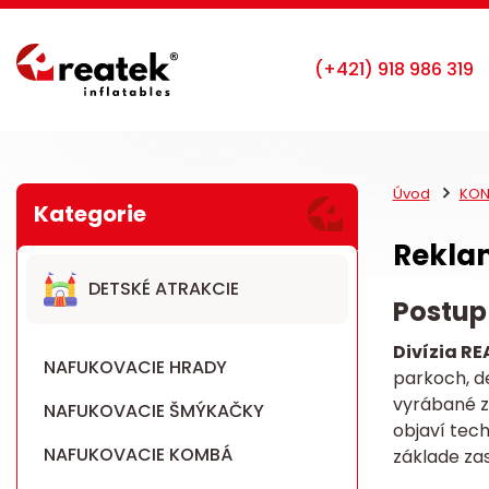
Úvod
KON
Reklam
DETSKÉ ATRAKCIE
Postup
Divízia RE
NAFUKOVACIE HRADY
parkoch, d
vyrábané z
NAFUKOVACIE ŠMÝKAČKY
objaví tech
NAFUKOVACIE KOMBÁ
základe za