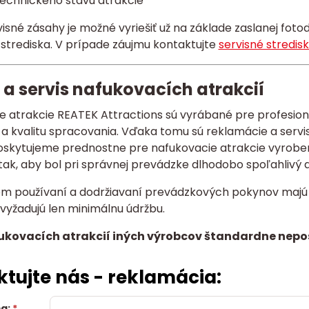
technického stavu atrakcie
isné zásahy je možné vyriešiť už na základe zaslanej fo
 strediska. V prípade záujmu kontaktujte
servisné stredis
 a servis nafukovacích atrakcií
e atrakcie REATEK Attractions sú vyrábané pre profesion
 a kvalitu spracovania. Vďaka tomu sú reklamácie a serv
skytujeme prednostne pre nafukovacie atrakcie vyrobené
ak, aby bol pri správnej prevádzke dlhodobo spoľahlivý 
om používaní a dodržiavaní prevádzkových pokynov majú 
 vyžadujú len minimálnu údržbu.
fukovacích atrakcií iných výrobcov štandardne nep
tujte nás - reklamácia:
ma:
*