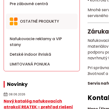
• kontrolu 
Pre zábavné centrá
Mnohé serv
servisného
OSTATNÉ PRODUKTY
Záruka
Nafukovacie reklamy a VIP
Nafukovaci
stany
materiálov
podporu po
Detské indoor ihriská
navrhnutý t
LIMITOVANÁ PONUKA
Pri správn
životnosť a
Servis na
Novinky
08.06.2026
Kontak
Nový katalóg nafukovacích
atrakcií REATEK – prehľad riešení
Meno / Fir