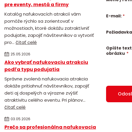
pre eventy, mestá a firmy
Katalóg nafukovacích atrakcií vám
E-mail:
*
pomôže rýchlo sa zorientovať v
možnostiach, ktoré dokážu zatraktívniť
Požiadavka
podujatie, zapojiť návštevníkov a vytvoriť
pro...
čítať celé
Opíšte text
obrázku
*
25.05.2026
Ako vybrať nafukovaciu atrakciu
podľa typu podujatia
Správne zvolená nafukovacia atrakcia
dokáže pritiahnuť návštevníkov, zapojiť
deti aj dospelých a výrazne zvýšiť
atraktivitu celého eventu. Pri plánov...
čítať celé
03.05.2026
Prečo sa profesionálna nafukovacia