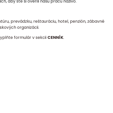
, aby ste si overili našu prácu naživo.
úru, prevádzku, reštauráciu, hotel, penzión, zábavné
skových organizácii.
yplňte formulár v sekcii
CENNÍK
.