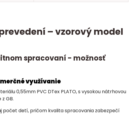
revedení – vzorový model
alitnom spracovaní - možnosť
omerčné využívanie
materiálu 0,55mm PVC DTex PLATO, s vysokou nátrhovou
 z GB.
aj počet detí, pričom kvalita spracovania zabezpečí