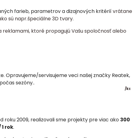
ch farieb, parametrov a dizajnových kritérií
vrátane
ko sú napr.špeciálne 3D tvary.
a reklamami, ktoré propagujú Vašu spoločnosť alebo
ste. Opravujeme/servisujeme veci našej značky Reatek,
 počas sezóny.
.
/
ks
 roku 2009, realizovali
sme projekty pre viac ako
300
 1 rok
.