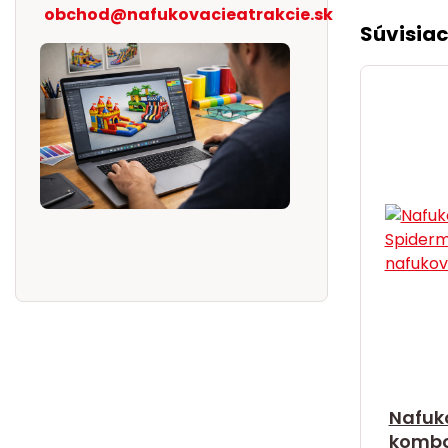
obchod@nafukovacieatrakcie.sk
Súvisiac
Nafuk
kombo