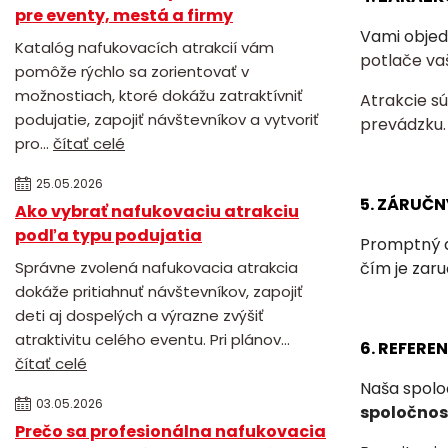
pre eventy, mestá a firmy
Vami objed
Katalóg nafukovacích atrakcií vám
potlače va
pomôže rýchlo sa zorientovať v
možnostiach, ktoré dokážu zatraktívniť
Atrakcie s
podujatie, zapojiť návštevníkov a vytvoriť
prevádzku.
pro...
čítať celé
25.05.2026
5. ZÁRUČN
Ako vybrať nafukovaciu atrakciu
podľa typu podujatia
Promptný a
Správne zvolená nafukovacia atrakcia
čím je zar
dokáže pritiahnuť návštevníkov, zapojiť
deti aj dospelých a výrazne zvýšiť
atraktivitu celého eventu. Pri plánov...
6. REFERE
čítať celé
Naša spolo
03.05.2026
spoločnost
Prečo sa profesionálna nafukovacia