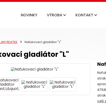
NOVINKY
VÝROBA
KONTAKT
AJNY REATEK
Nafukovací gladiátor "L"
ovací gladiátor "L"
Naf
Nafu
atrak
sprac
ATRA
atrak
celý 