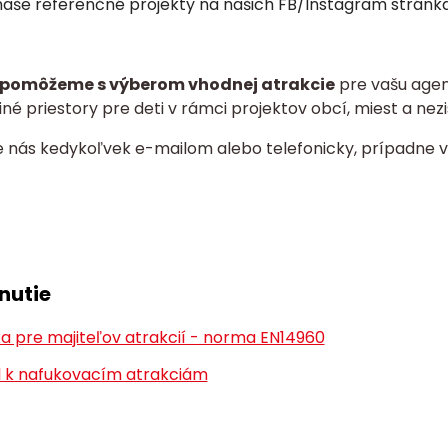
 naše referenčné projekty na našich FB/Instagram stránkach
pomôžeme s výberom vhodnej atrakcie
pre vašu agent
né priestory pre deti v rámci projektov obcí, miest a nezi
e nás kedykoľvek e-mailom alebo telefonicky, prípadne v
nutie
a pre majiteľov atrakcií - norma EN14960
 k nafukovacím atrakciám