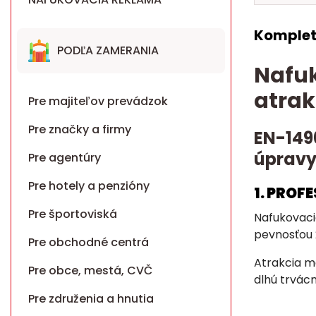
Komplet
PODĽA ZAMERANIA
Nafuk
atrak
Pre majiteľov prevádzok
Pre značky a firmy
EN-149
úpravy
Pre agentúry
Pre hotely a penzióny
1. PROF
Pre športoviská
Nafukovaci
pevnosťou 
Pre obchodné centrá
Atrakcia má
Pre obce, mestá, CVČ
dlhú trvácn
Pre združenia a hnutia