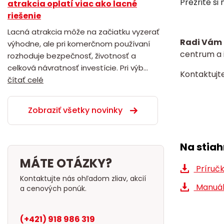
Prezrite si
atrakcia oplatí viac ako lacné
riešenie
Lacná atrakcia môže na začiatku vyzerať
Radi Vám 
výhodne, ale pri komerčnom používaní
centrum a i
rozhoduje bezpečnosť, životnosť a
celková návratnosť investície. Pri výb...
Kontaktujt
čítať celé
Zobraziť všetky novinky
Na stiah
MÁTE OTÁZKY?
Príručk
Kontaktujte nás ohľadom zliav, akcií
Manuál
a cenových ponúk.
(+421) 918 986 319