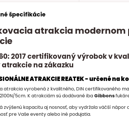
né špecifikácie
ovacia atrakcia modernom p
cie
60: 2017 certifikovaný výrobok v kv
 atrakcie na zákazku
ESIONÁLNE ATRAKCIE REATEK - určené na k
a atrakcia vyrobená z kvalitného, DIN certifikovaného 
2100N/5cm. K atrakciám sú dodávané iba
Gibbons
fukáre
 zvýšenú kapacitu aj nosnosť, aby vydržala väčší nápor 
osť pre Vaše eventy alebo iné podujatia.