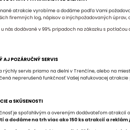
nané atrakcie vyrobíme a dodáme podľa Vami požadovaný
šich firemných log, nápisov a inýchpožadovaných úprav, a
ú u nás dodávané v 99% pripadoch na zákazku s potlačou 
Ý AJ POZÁRUČNÝ SERVIS
 rýchly servis priamo na dielni v Trenčíne, alebo na mie
učená neprerušená funkčnosť Vašej nafukovacej atrakcie
NCIE a SKÚSENOSTI
čnosť je spoľahlivým a overeným dodávateľom atrakcií od
í a dodáme na trh viac ako 150 ks atrakcií a
reklám /