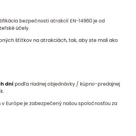
tifikácia bezpečnosti atrakcií EN-14960 je od
teľské účely.
ých štítkov na atrakciách, tak, aby ste mali ako
ch dní
podľa
riadnej objednávky / kúpno-predajnej
k.
 v Európe je zabezpečený našou spoločnosťou za