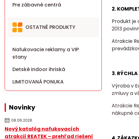
Pre zábavné centrá
2. KOMPLE
Produkt je
OSTATNÉ PRODUKTY
2013
povin
Atrakcie R
prevádzkov
Nafukovacie reklamy a VIP
stany
Detské indoor ihriská
3. RÝCHL
LIMITOVANÁ PONUKA
Výroba v E
zmluvy a v
Atrakcie R
Novinky
nákupné c
08.06.2026
Nový katalóg nafukovacích
atrakcií REATEK – prehľad riešení
4. ZÁKAZK