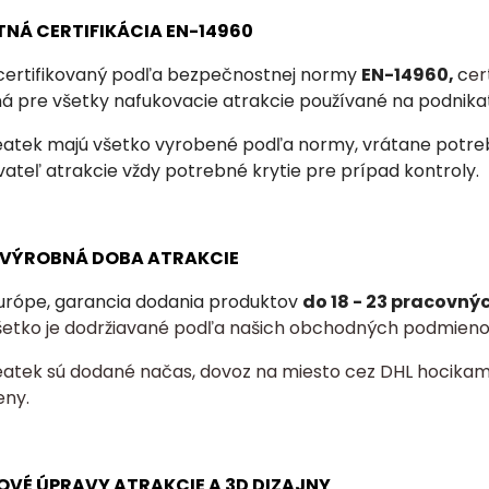
TNÁ CERTIFIKÁCIA EN-14960
 certifikovaný podľa bezpečnostnej normy
EN-14960,
c
er
ná
pre všetky nafukovacie atrakcie používané na podnika
eatek majú všetko vyrobené podľa normy, vrátane potrebn
ateľ atrakcie vždy potrebné krytie pre prípad kontroly.
A VÝROBNÁ DOBA ATRAKCIE
urópe, garancia dodania produktov
do 18 - 23 pracovný
šetko je dodržiavané podľa našich obchodných podmieno
eatek sú dodané načas, dovoz na miesto cez DHL hocikam
eny.
OVÉ ÚPRAVY ATRAKCIE A 3D DIZAJNY