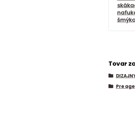
skákac
nafuk
šmýka
Tovar z
DIZAJN
Pre age