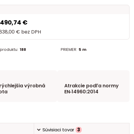
 490,74 €
 838,00 €
bez DPH
 produktu:
188
PRIEMER:
5 m
rýchlejšia výrobná
Atrakcie podľa normy
ota
EN‑14960:2014
Súvisiaci tovar
3