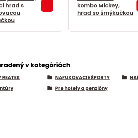
í hrad s
kombo Mickey,
ovacou
hrad so šmýkačkou
čkou
aradený v kategóriách
Y REATEK
NAFUKOVACIE ŠPORTY
NA
ntúry
Pre hotely a penzióny