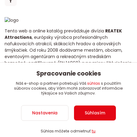
Tento web a online katalóg prevádzkuje divízia
REATEK
Attractions
, európsky výrobca profesionálnych
nafukovacích atrakcií, skákacích hradov a obrovských
šmýkačiek. Od roku 2008 dodávame mestám, obciam,
eventovým agentúram a rekreačným strediskám
bezpečné, certifikované (EN 14960) a na mieru šité riešenia
s dôrazom na dlhú životnosť a poctivú kvalitu.
Spracovanie cookies
Náš e-shop a partneri potrebujú Váš
súhlas
s použitím
súborov cookies, aby Vám mohli zobrazovať informácie
týkajúce sa Vašich záujmov.
Copyright 2008 - 2024 REATEK Attractions, s.r.o.
Nastavenia
Súhlasím
Súhlas môžete odmietnuť
tu
.