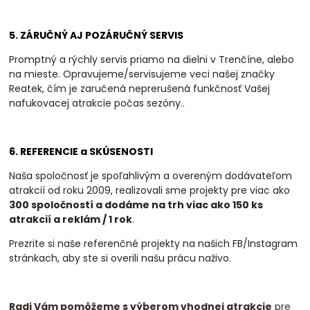
5. ZÁRUČNÝ AJ POZÁRUČNÝ SERVIS
Promptný a rýchly servis priamo na dielni v Trenčíne, alebo
na mieste. Opravujeme/servisujeme veci našej značky
Reatek, čím je zaručená neprerušená funkčnosť Vašej
nafukovacej atrakcie počas sezóny.
.
6. REFERENCIE a SKÚSENOSTI
Naša spoločnosť je spoľahlivým a overeným dodávateľom
atrakcií od roku 2009, realizovali
sme projekty pre viac ako
300 spoločností a dodáme na trh viac ako 150 ks
atrakcií a
reklám / 1 rok
.
Prezrite si naše referenčné projekty na našich FB/Instagram
stránkach, aby ste si overili našu prácu naživo.
Radi Vám pomôžeme s výberom vhodnej atrakcie
pre