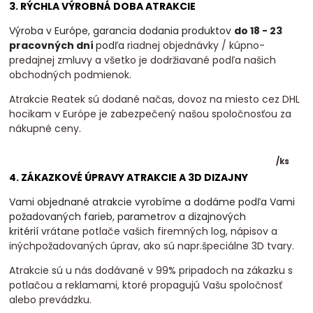
3. RÝCHLA VÝROBNÁ DOBA ATRAKCIE
Výroba v Európe, garancia dodania produktov
do 18 - 23
pracovných dní
podľa
riadnej objednávky / kúpno-
predajnej zmluvy a všetko je dodržiavané podľa našich
obchodných podmienok.
Atrakcie Reatek sú dodané načas, dovoz na miesto cez DHL
hocikam v Európe je zabezpečený našou spoločnosťou za
nákupné ceny.
/
ks
4. ZÁKAZKOVÉ ÚPRAVY ATRAKCIE A 3D DIZAJNY
Vami objednané atrakcie vyrobíme a dodáme podľa Vami
požadovaných farieb, parametrov a dizajnových
kritérií
vrátane potlače vašich firemných log, nápisov a
inýchpožadovaných úprav, ako sú napr.špeciálne 3D tvary.
Atrakcie sú u nás dodávané v 99% pripadoch na zákazku s
potlačou a reklamami, ktoré propagujú Vašu spoločnosť
alebo prevádzku.