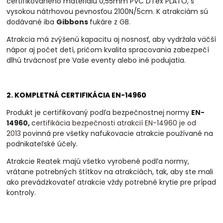
certifikovaného materiálu 0,55mm PVC DTex PLATO, s
vysokou nátrhovou pevnosťou 2100N/5cm. K atrakciám sú
dodávané iba
Gibbons
fukáre z GB.
Atrakcia má zvýšenú kapacitu aj nosnosť, aby vydržala väčší
nápor aj počet detí, pričom kvalita spracovania zabezpečí
dlhú trvácnosť pre Vaše eventy alebo iné podujatia.
2. KOMPLETNÁ CERTIFIKÁCIA EN-14960
Produkt je certifikovaný podľa bezpečnostnej normy
EN-
14960,
c
ertifikácia bezpečnosti atrakcií EN-14960 je od
2013
povinná
pre všetky nafukovacie atrakcie používané na
podnikateľské účely.
Atrakcie Reatek majú všetko vyrobené podľa normy,
vrátane potrebných štítkov na atrakciách, tak, aby ste mali
ako prevádzkovateľ atrakcie vždy potrebné krytie pre prípad
kontroly.