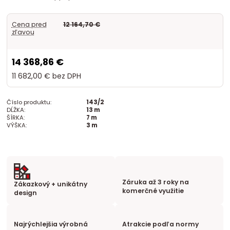
Cena pred
12 164,70 €
zľavou
14 368,86 €
11 682,00 €
bez DPH
Číslo produktu:
143/2
DĹŽKA:
13 m
ŠÍRKA:
7 m
VÝŠKA:
3 m
Záruka až 3 roky na
Zákazkový + unikátny
komerčné využitie
design
Najrýchlejšia výrobná
Atrakcie podľa normy