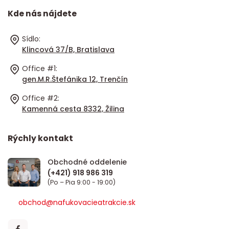
Kde nás nájdete
Sídlo:
Klincová 37/B, Bratislava
Office #1:
gen.M.R.Štefánika 12, Trenčín
Office #2:
Kamenná cesta 8332, Žilina
Rýchly kontakt
Obchodné oddelenie
(Po – Pia 9:00 - 19:00)
obchod@nafukovacieatrakcie.sk