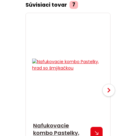
Súvisiaci tovar
7
TOP prod
Akcia
Nafukovacie
Nafuk
kombo Pastelky,