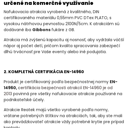
určené na komerčné využívanie
Nafukovacia atrakcia vyrobená z kvalitného, DIN
certifikovaného materiálu 0,55mm PVC DTex PLATO, s
vysokou nátrhovou pevnosťou 2100N/5cm. K atrakciám sú
dodávané iba
Gibbons
fukáre z GB.
Atrakcia má zvýšenú kapacitu aj nosnosť, aby vydržala väčší
nápor aj počet detí, pričom kvalita spracovania zabezpečí
dlhú trvácnosť pre Vaše eventy alebo iné podujatia.
2. KOMPLETNÁ CERTIFIKÁCIA EN-14960
Produkt je certifikovaný podľa bezpečnostnej normy
EN-
14960,
c
ertifikácia bezpečnosti atrakcií EN-14960 je od
2013
povinná
pre všetky nafukovacie atrakcie používané na
podnikateľské účely.
Atrakcie Reatek majú všetko vyrobené podľa normy,
vrátane potrebných štítkov na atrakciách, tak, aby ste mali
ako prevádzkovateľ atrakcie vždy potrebné krytie pre prípad
kontroly.