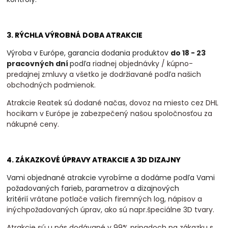
3. RÝCHLA VÝROBNÁ DOBA ATRAKCIE
Výroba v Európe, garancia dodania produktov
do 18 - 23
pracovných dní
podľa
riadnej objednávky / kúpno-
predajnej zmluvy a všetko je dodržiavané podľa našich
obchodných podmienok.
Atrakcie Reatek sú dodané načas, dovoz na miesto cez DHL
hocikam v Európe je zabezpečený našou spoločnosťou za
nákupné ceny.
4. ZÁKAZKOVÉ ÚPRAVY ATRAKCIE A 3D DIZAJNY
Vami objednané atrakcie vyrobíme a dodáme podľa Vami
požadovaných farieb, parametrov a dizajnových
kritérií
vrátane potlače vašich firemných log, nápisov a
inýchpožadovaných úprav, ako sú napr.špeciálne 3D tvary.
Atrakcie sú u nás dodávané v 99% pripadoch na zákazku s