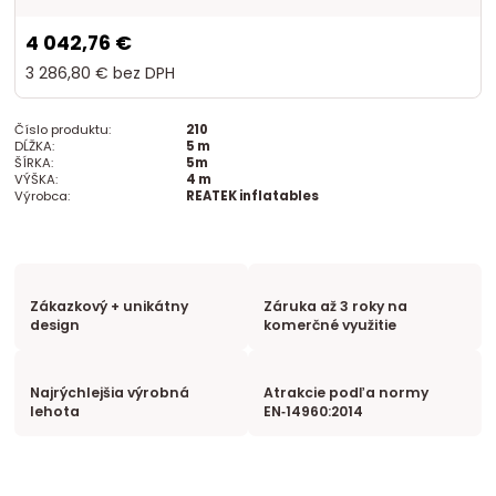
4 042,76 €
3 286,80 €
bez DPH
Číslo produktu:
210
DĹŽKA:
5 m
ŠÍRKA:
5m
VÝŠKA:
4 m
Výrobca:
REATEK inflatables
Zákazkový + unikátny
Záruka až 3 roky na
design
komerčné využitie
Najrýchlejšia výrobná
Atrakcie podľa normy
lehota
EN‑14960:2014