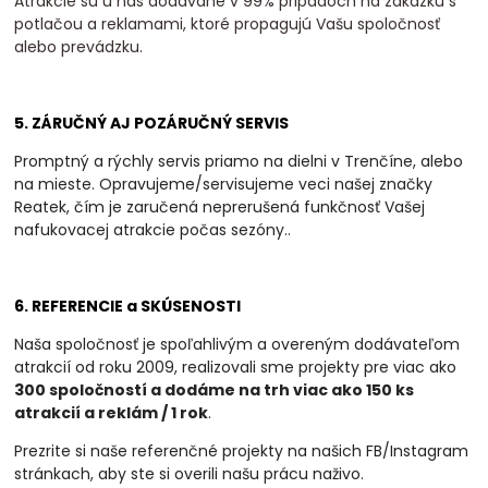
Atrakcie sú u nás dodávané v 99% pripadoch na zákazku s
potlačou a reklamami, ktoré propagujú Vašu spoločnosť
alebo prevádzku.
5. ZÁRUČNÝ AJ POZÁRUČNÝ SERVIS
Promptný a rýchly servis priamo na dielni v Trenčíne, alebo
na mieste. Opravujeme/servisujeme veci našej značky
Reatek, čím je zaručená neprerušená funkčnosť Vašej
nafukovacej atrakcie počas sezóny.
.
6. REFERENCIE a SKÚSENOSTI
Naša spoločnosť je spoľahlivým a overeným dodávateľom
atrakcií od roku 2009, realizovali
sme projekty pre viac ako
300 spoločností a dodáme na trh viac ako 150 ks
atrakcií a
reklám / 1 rok
.
Prezrite si naše referenčné projekty na našich FB/Instagram
stránkach, aby ste si overili našu prácu naživo.