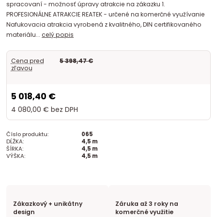
spracovaní - možnosť úpravy atrakcie na zákazku 1.
PROFESIONÁLNE ATRAKCIE REATEK - určené na komerčné využívanie
Nafukovacia atrakcia vyrobená z kvalitného, DIN certifikovaného
materiálu...
celý popis
Cena pred
5 398,47 €
zľavou
5 018,40 €
4 080,00 €
bez DPH
Číslo produktu:
065
DĹŽKA:
4,5 m
ŠÍRKA:
4,5 m
VÝŠKA:
4,5 m
Zákazkový + unikátny
Záruka až 3 roky na
design
komerčné využitie