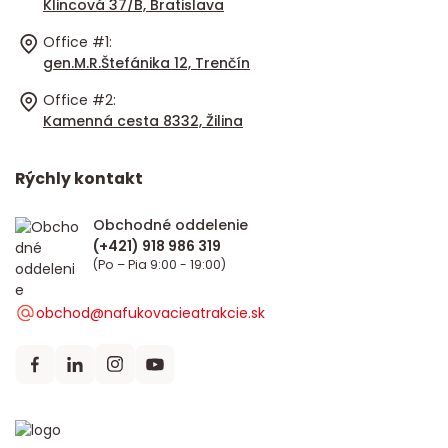
Klincová 37/B, Bratislava
Office #1:
gen.M.R.Štefánika 12, Trenčín
Office #2:
Kamenná cesta 8332, Žilina
Rýchly kontakt
Obchodné oddelenie
(Po – Pia 9:00 - 19:00)
obchod@nafukovacieatrakcie.sk