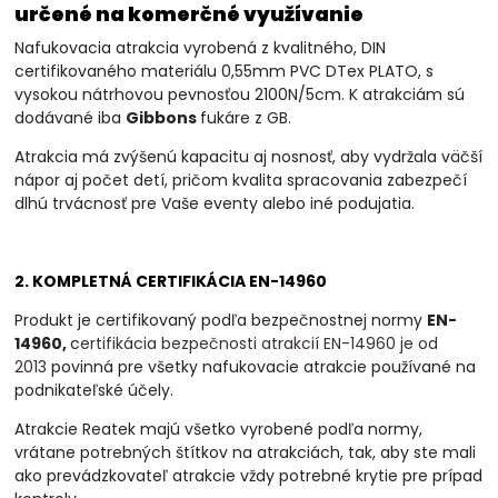
určené na komerčné využívanie
Nafukovacia atrakcia vyrobená z kvalitného, DIN
certifikovaného materiálu 0,55mm PVC DTex PLATO, s
vysokou nátrhovou pevnosťou 2100N/5cm. K atrakciám sú
dodávané iba
Gibbons
fukáre z GB.
Atrakcia má zvýšenú kapacitu aj nosnosť, aby vydržala väčší
nápor aj počet detí, pričom kvalita spracovania zabezpečí
dlhú trvácnosť pre Vaše eventy alebo iné podujatia.
2. KOMPLETNÁ CERTIFIKÁCIA EN-14960
Produkt je certifikovaný podľa bezpečnostnej normy
EN-
14960,
c
ertifikácia bezpečnosti atrakcií EN-14960 je od
2013
povinná
pre všetky nafukovacie atrakcie používané na
podnikateľské účely.
Atrakcie Reatek majú všetko vyrobené podľa normy,
vrátane potrebných štítkov na atrakciách, tak, aby ste mali
ako prevádzkovateľ atrakcie vždy potrebné krytie pre prípad