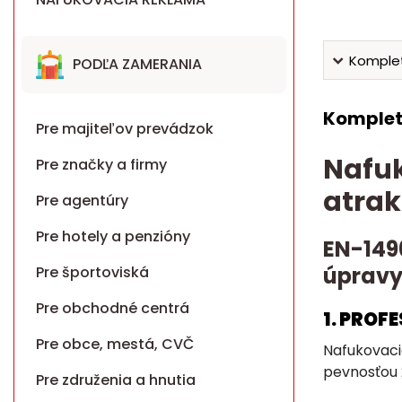
Komplet
PODĽA ZAMERANIA
Komplet
Pre majiteľov prevádzok
Nafuk
Pre značky a firmy
atrak
Pre agentúry
Pre hotely a penzióny
EN-149
úpravy
Pre športoviská
Pre obchodné centrá
1. PROF
Pre obce, mestá, CVČ
Nafukovaci
pevnosťou 
Pre združenia a hnutia