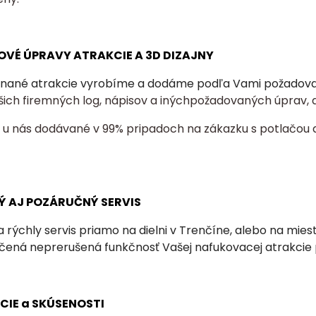
OVÉ ÚPRAVY ATRAKCIE A 3D DIZAJNY
nané atrakcie vyrobíme a dodáme podľa Vami požadovaný
šich firemných log, nápisov a inýchpožadovaných úprav, a
ú u nás dodávané v 99% pripadoch na zákazku s potlačou 
Ý AJ POZÁRUČNÝ SERVIS
 rýchly servis priamo na dielni v Trenčíne, alebo na mie
učená neprerušená funkčnosť Vašej nafukovacej atrakcie
NCIE a SKÚSENOSTI