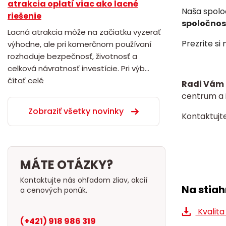
atrakcia oplatí viac ako lacné
Naša spolo
riešenie
spoločnost
Lacná atrakcia môže na začiatku vyzerať
Prezrite si
výhodne, ale pri komerčnom používaní
rozhoduje bezpečnosť, životnosť a
celková návratnosť investície. Pri výb...
čítať celé
Radi Vám 
centrum a i
Zobraziť všetky novinky
Kontaktujt
MÁTE OTÁZKY?
Kontaktujte nás ohľadom zliav, akcií
Na stiah
a cenových ponúk.
Kvalita
(+421) 918 986 319