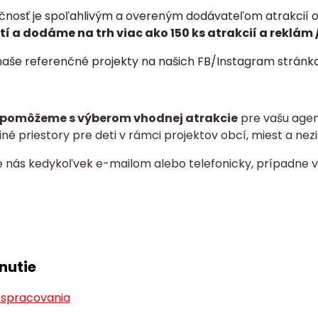
čnosť je spoľahlivým a overeným dodávateľom atrakcií od
í a dodáme na trh viac ako 150 ks atrakcií a
reklám /
 naše referenčné projekty na našich FB/Instagram stránkach
pomôžeme s výberom vhodnej atrakcie
pre vašu agent
né priestory pre deti v rámci projektov obcí, miest a nezi
e nás kedykoľvek e-mailom alebo telefonicky, prípadne v
nutie
 spracovania