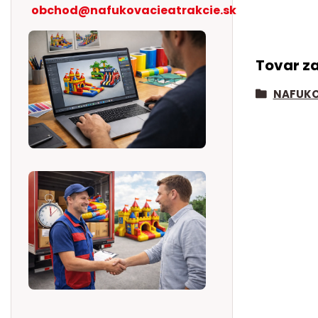
obchod@nafukovacieatrakcie.sk
Tovar z
NAFUKO