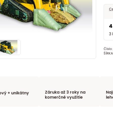
Ce
4
3
Číslo
ŠÍRKA
Záruka až 3 roky na
Naj
vý + unikátny
komerčné využitie
leh