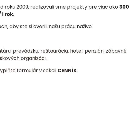
 roku 2009, realizovali
sme projekty pre viac ako
300
 1 rok
.
, aby ste si overili našu prácu naživo.
úru, prevádzku, reštauráciu, hotel, penzión, zábavné
skových organizácii.
yplňte formulár v sekcii
CENNÍK
.