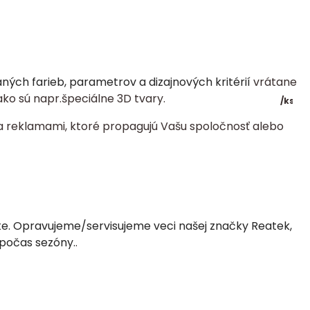
ch farieb, parametrov a dizajnových kritérií
vrátane
ko sú napr.špeciálne 3D tvary.
/
ks
a reklamami, ktoré propagujú Vašu spoločnosť alebo
ste. Opravujeme/servisujeme veci našej značky Reatek,
 počas sezóny.
.