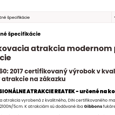
né špecifikácie
né špecifikácie
ovacia atrakcia modernom p
cie
60: 2017 certifikovaný výrobok v kv
 atrakcie na zákazku
ESIONÁLNE ATRAKCIE REATEK - určené na k
a atrakcia vyrobená z kvalitného, DIN certifikovaného 
2100N/5cm. K atrakciám sú dodávané iba
Gibbons
fukáre