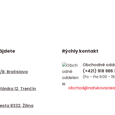
ájdete
Rýchly kontakt
Obchodné odde
/B, Bratislava
(Po – Pia 9:00 - 19
obchod@nafukovacieat
fánika 12, Trenčín
sta 8332, Žilina