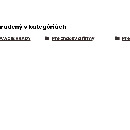
aradený v kategóriách
VACIE HRADY
Pre značky a firmy
Pre