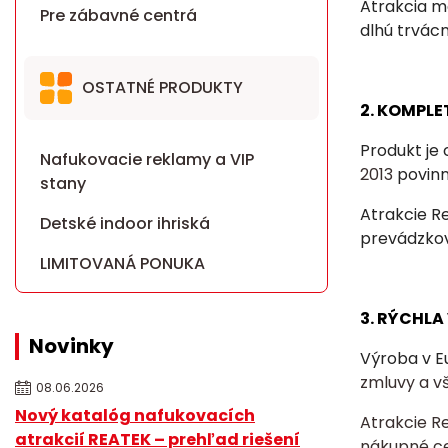
Atrakcia má
Pre zábavné centrá
dlhú trvácn
OSTATNÉ PRODUKTY
2. KOMPLE
Produkt je
Nafukovacie reklamy a VIP
2013
povin
stany
Atrakcie R
Detské indoor ihriská
prevádzkov
LIMITOVANÁ PONUKA
3. RÝCHL
Novinky
Výroba v E
zmluvy a v
08.06.2026
Nový katalóg nafukovacích
Atrakcie R
atrakcií REATEK – prehľad riešení
nákupné c