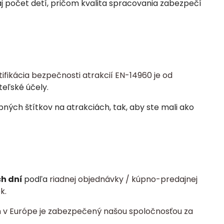
aj počet detí, pričom kvalita spracovania zabezpečí
tifikácia bezpečnosti atrakcií EN-14960 je od
teľské účely.
ých štítkov na atrakciách, tak, aby ste mali ako
ch dní
podľa
riadnej objednávky / kúpno-predajnej
k.
 v Európe je zabezpečený našou spoločnosťou za