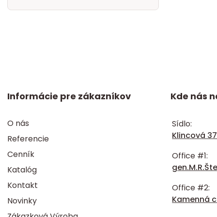
Informácie pre zákazníkov
Kde nás n
O nás
Sídlo:
Klincová 37
Referencie
Cenník
Office #1:
gen.M.R.Šte
Katalóg
Kontakt
Office #2:
Kamenná ce
Novinky
Zákazková Výroba