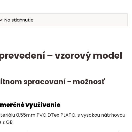
Na stiahnutie
revedení – vzorový model
alitnom spracovaní - možnosť
omerčné využívanie
materiálu 0,55mm PVC DTex PLATO, s vysokou nátrhovou
 z GB.