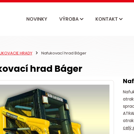
NOVINKY
VÝROBA
KONTAKT
UKOVACIE HRADY
Nafukovací hrad Báger
ovací hrad Báger
Naf
Nafu
atrak
sprac
ATRA
atrak
celý 