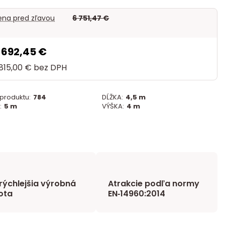
na pred zľavou
6 751,47 €
 692,45 €
 815,00 €
bez DPH
 produktu:
784
DĹŽKA:
4,5 m
:
5 m
VÝŠKA:
4 m
rýchlejšia výrobná
Atrakcie podľa normy
ota
EN‑14960:2014