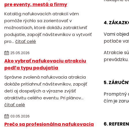
pre eventy, mestá a firmy
Katalóg nafukovacích atrakcií vám
pomôže rýchlo sa zorientovať v
4. ZÁKAZK
možnostiach, ktoré dokážu zatraktívniť
Vami objed
podujatie, zapojiť návštevníkov a vytvoriť
potlače va
pro...
čítať celé
Atrakcie s
25.05.2026
prevádzku.
Ako vybrať nafukovaciu atrakciu
podľa typu podujatia
Správne zvolená nafukovacia atrakcia
5. ZÁRUČN
dokáže pritiahnuť návštevníkov, zapojiť
deti aj dospelých a výrazne zvýšiť
Promptný a
atraktivitu celého eventu. Pri plánov...
čím je zar
čítať celé
03.05.2026
6. REFERE
Prečo sa profesionálna nafukovacia