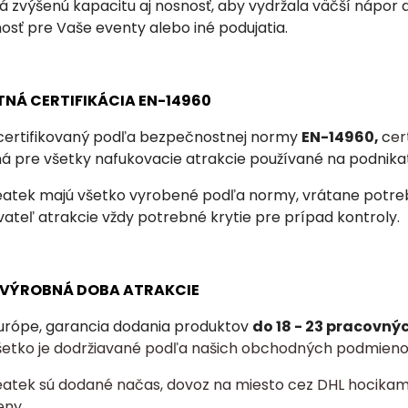
 zvýšenú kapacitu aj nosnosť, aby vydržala väčší nápor 
osť pre Vaše eventy alebo iné podujatia.
TNÁ CERTIFIKÁCIA EN-14960
 certifikovaný podľa bezpečnostnej normy
EN-14960,
c
er
ná
pre všetky nafukovacie atrakcie používané na podnika
eatek majú všetko vyrobené podľa normy, vrátane potrebn
ateľ atrakcie vždy potrebné krytie pre prípad kontroly.
A VÝROBNÁ DOBA ATRAKCIE
urópe, garancia dodania produktov
do 18 - 23 pracovný
šetko je dodržiavané podľa našich obchodných podmieno
eatek sú dodané načas, dovoz na miesto cez DHL hocikam
eny.