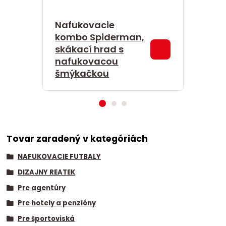
Nafukovacie
kombo Spiderman,
Nafuk
skákací hrad s
kombo
nafukovacou
hrad 
šmýkačkou
Tovar zaradený v kategóriách
NAFUKOVACIE FUTBALY
DIZAJNY REATEK
Pre agentúry
Pre hotely a penzióny
Pre športoviská