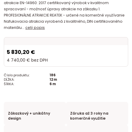
atrakcie EN-14960: 2017 certifikovaný výrobok v kvalitnom
spracovaní - možnosť úpravy atrakcie na zákazku 1.
PROFESIONÁLNE ATRAKCIE REATEK - určené na komerčné využívanie
Nafukovacia atrakcia vyrobená z kvalitného, DIN certifikovaného
materiálu...
celý popis
5 830,20 €
4 740,00 €
bez DPH
Číslo produktu:
186
DĹŽKA:
12 m
ŠÍRKA:
6 m
Zákazkový + unikátny
Záruka až 3 roky na
design
komerčné využitie