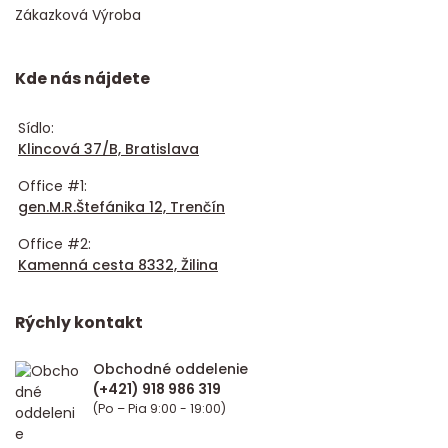
Zákazková Výroba
Kde nás nájdete
Sídlo:
Klincová 37/B, Bratislava
Office #1:
gen.M.R.Štefánika 12, Trenčín
Office #2:
Kamenná cesta 8332, Žilina
Rýchly kontakt
Obchodné oddelenie
(Po – Pia 9:00 - 19:00)