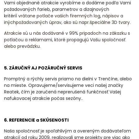
Vami objednané atrakcie vyrobíme a dodáme podľa Vami
požadovaných farieb, parametrov a dizajnových
kritérií
vrátane potlače vašich firemných log, nápisov a
inýchpožadovaných úprav, ako sú napr.špeciálne 3D tvary.
Atrakcie sú u nás dodávané v 99% pripadoch na zákazku s
potlačou a reklamami, ktoré propagujú Vašu spoločnosť
alebo prevádzku.
5. ZÁRUČNÝ AJ POZÁRUČNÝ SERVIS
Promptný a rýchly servis priamo na dielni v Trenčíne, alebo
na mieste. Opravujeme/servisujeme veci našej značky
Reatek, čím je zaručená neprerušená funkčnosť Vašej
nafukovacej atrakcie počas sezóny.
.
6. REFERENCIE a SKÚSENOSTI
Naša spoločnosť je spoľahlivým a overeným dodávateľom
atrakcií od roku 2009, realizovali
sme projekty pre viac ako