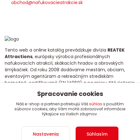
obchod@nafukovacieatrakcie.sk
Tento web a online katalóg prevádzkuje divízia
REATEK
Attractions
, európsky výrobca profesionálnych
nafukovacích atrakcií, skákacích hradov a obrovských
šmýkačiek. Od roku 2008 dodávame mestám, obciam,
eventovým agentúram a rekreačným strediskám
bezpečné, certifikované (EN 14960) a na mieru šité riešenia
s dôrazom na dlhú životnosť a poctivú kvalitu.
Spracovanie cookies
Náš e-shop a partneri potrebujú Váš
súhlas
s použitím
súborov cookies, aby Vám mohli zobrazovať informácie
týkajúce sa Vašich záujmov.
Copyright 2008 - 2024 REATEK Attractions, s.r.o.
Nastavenia
Súhlasím