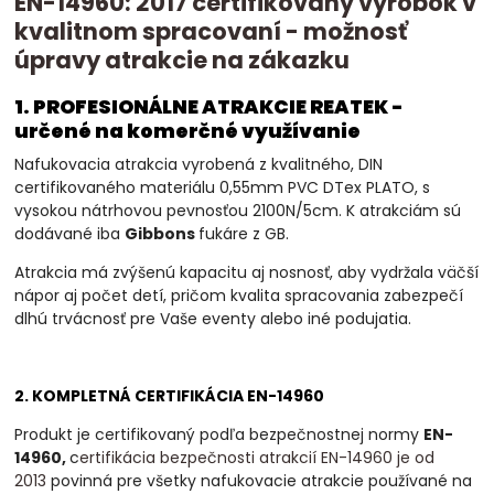
EN-14960: 2017 certifikovaný výrobok v
kvalitnom spracovaní - možnosť
úpravy atrakcie na zákazku
1. PROFESIONÁLNE ATRAKCIE REATEK -
určené na komerčné využívanie
Nafukovacia atrakcia vyrobená z kvalitného, DIN
certifikovaného materiálu 0,55mm PVC DTex PLATO, s
vysokou nátrhovou pevnosťou 2100N/5cm. K atrakciám sú
dodávané iba
Gibbons
fukáre z GB.
Atrakcia má zvýšenú kapacitu aj nosnosť, aby vydržala väčší
nápor aj počet detí, pričom kvalita spracovania zabezpečí
dlhú trvácnosť pre Vaše eventy alebo iné podujatia.
2. KOMPLETNÁ CERTIFIKÁCIA EN-14960
Produkt je certifikovaný podľa bezpečnostnej normy
EN-
14960,
c
ertifikácia bezpečnosti atrakcií EN-14960 je od
2013
povinná
pre všetky nafukovacie atrakcie používané na