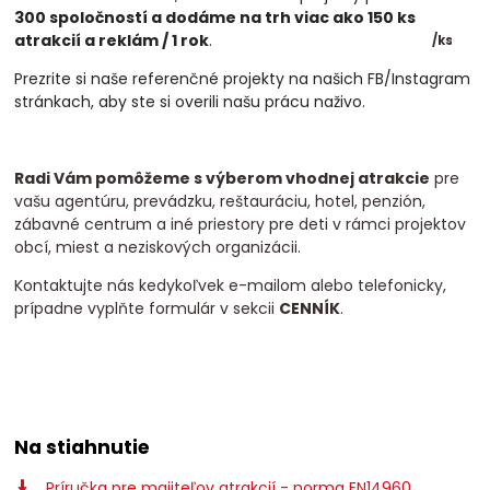
300 spoločností a dodáme na trh viac ako 150 ks
atrakcií a
reklám / 1 rok
.
/
ks
Prezrite si naše referenčné projekty na našich FB/Instagram
stránkach, aby ste si overili našu prácu naživo.
Radi Vám pomôžeme s výberom vhodnej atrakcie
pre
vašu agentúru, prevádzku, reštauráciu, hotel, penzión,
zábavné centrum a iné priestory pre deti v rámci projektov
obcí, miest a neziskových organizácii.
Kontaktujte nás kedykoľvek e-mailom alebo telefonicky,
prípadne vyplňte formulár v sekcii
CENNÍK
.
Na stiahnutie
Príručka pre majiteľov atrakcií - norma EN14960