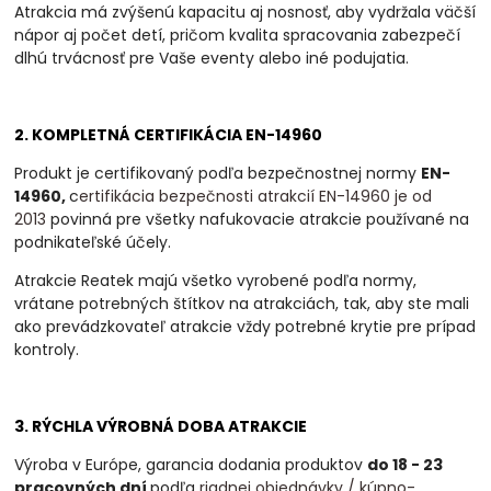
Atrakcia má zvýšenú kapacitu aj nosnosť, aby vydržala väčší
nápor aj počet detí, pričom kvalita spracovania zabezpečí
dlhú trvácnosť pre Vaše eventy alebo iné podujatia.
2. KOMPLETNÁ CERTIFIKÁCIA EN-14960
Produkt je certifikovaný podľa bezpečnostnej normy
EN-
14960,
c
ertifikácia bezpečnosti atrakcií EN-14960 je od
2013
povinná
pre všetky nafukovacie atrakcie používané na
podnikateľské účely.
Atrakcie Reatek majú všetko vyrobené podľa normy,
vrátane potrebných štítkov na atrakciách, tak, aby ste mali
ako prevádzkovateľ atrakcie vždy potrebné krytie pre prípad
kontroly.
3. RÝCHLA VÝROBNÁ DOBA ATRAKCIE
Výroba v Európe, garancia dodania produktov
do 18 - 23
pracovných dní
podľa
riadnej objednávky / kúpno-