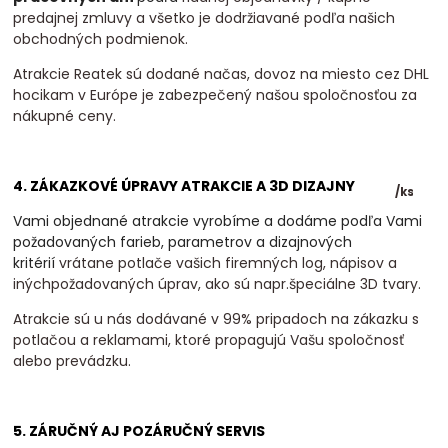
predajnej zmluvy a všetko je dodržiavané podľa našich
obchodných podmienok.
Atrakcie Reatek sú dodané načas, dovoz na miesto cez DHL
hocikam v Európe je zabezpečený našou spoločnosťou za
nákupné ceny.
4. ZÁKAZKOVÉ ÚPRAVY ATRAKCIE A 3D DIZAJNY
/
ks
Vami objednané atrakcie vyrobíme a dodáme podľa Vami
požadovaných farieb, parametrov a dizajnových
kritérií
vrátane potlače vašich firemných log, nápisov a
inýchpožadovaných úprav, ako sú napr.špeciálne 3D tvary.
Atrakcie sú u nás dodávané v 99% pripadoch na zákazku s
potlačou a reklamami, ktoré propagujú Vašu spoločnosť
alebo prevádzku.
5. ZÁRUČNÝ AJ POZÁRUČNÝ SERVIS