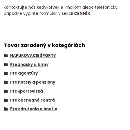
Kontaktujte nás kedykoľvek e-mailom alebo telefonicky,
prípadne vyplňte formulár v sekcii
CENNÍK
.
Tovar zaradený v kategóriách
NAFUKOVACIE ŠPORTY
Pre značky a firmy
Pre agentúry
Pre hotely a penzióny
Pre športoviská
Pre obchodné centrá
Pre združenia a hnutia