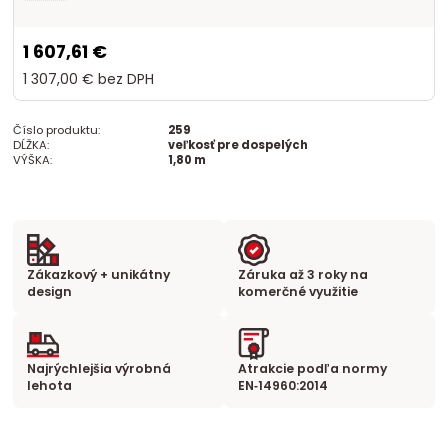
1 607,61 €
1 307,00 €
bez DPH
Číslo produktu:
259
DĹŽKA:
veľkosť pre dospelých
VÝŠKA:
1,80 m
Zákazkový + unikátny
Záruka až 3 roky na
design
komerčné využitie
Najrýchlejšia výrobná
Atrakcie podľa normy
lehota
EN‑14960:2014