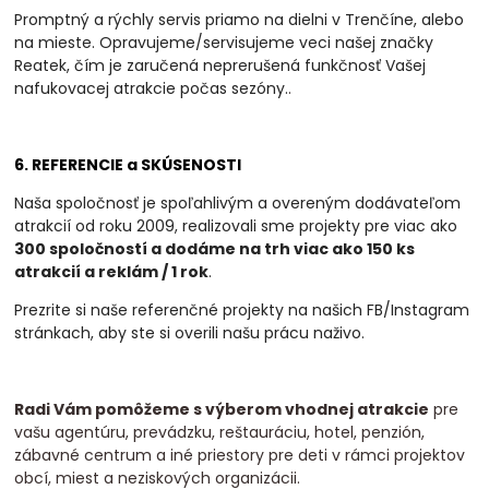
Promptný a rýchly servis priamo na dielni v Trenčíne, alebo
na mieste. Opravujeme/servisujeme veci našej značky
Reatek, čím je zaručená neprerušená funkčnosť Vašej
nafukovacej atrakcie počas sezóny.
.
6. REFERENCIE a SKÚSENOSTI
Naša spoločnosť je spoľahlivým a overeným dodávateľom
atrakcií od roku 2009, realizovali
sme projekty pre viac ako
300 spoločností a dodáme na trh viac ako 150 ks
atrakcií a
reklám / 1 rok
.
Prezrite si naše referenčné projekty na našich FB/Instagram
stránkach, aby ste si overili našu prácu naživo.
Radi Vám pomôžeme s výberom vhodnej atrakcie
pre
vašu agentúru, prevádzku, reštauráciu, hotel, penzión,
zábavné centrum a iné priestory pre deti v rámci projektov
obcí, miest a neziskových organizácii.