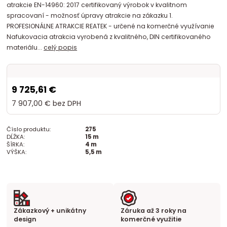
atrakcie EN-14960: 2017 certifikovaný výrobok v kvalitnom
spracovaní - možnosť úpravy atrakcie na zákazku 1.
PROFESIONÁLNE ATRAKCIE REATEK - určené na komerčné využívanie
Nafukovacia atrakcia vyrobená z kvalitného, DIN certifikovaného
materiálu...
celý popis
9 725,61 €
7 907,00 €
bez DPH
Číslo produktu:
275
DĹŽKA:
15 m
ŠÍRKA:
4 m
VÝŠKA:
5,5 m
Zákazkový + unikátny
Záruka až 3 roky na
design
komerčné využitie