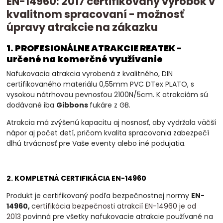
EN-14960: 2017 certifikovaný výrobok v
kvalitnom spracovaní - možnosť
úpravy atrakcie na zákazku
1. PROFESIONÁLNE ATRAKCIE REATEK -
určené na komerčné využívanie
Nafukovacia atrakcia vyrobená z kvalitného, DIN
certifikovaného materiálu 0,55mm PVC DTex PLATO, s
vysokou nátrhovou pevnosťou 2100N/5cm. K atrakciám sú
dodávané iba
Gibbons
fukáre z GB.
Atrakcia má zvýšenú kapacitu aj nosnosť, aby vydržala väčší
nápor aj počet detí, pričom kvalita spracovania zabezpečí
dlhú trvácnosť pre Vaše eventy alebo iné podujatia.
2. KOMPLETNÁ CERTIFIKÁCIA EN-14960
Produkt je certifikovaný podľa bezpečnostnej normy
EN-
14960,
c
ertifikácia bezpečnosti atrakcií EN-14960 je od
2013
povinná
pre všetky nafukovacie atrakcie používané na