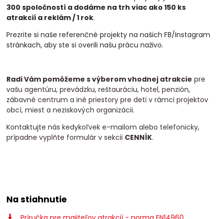
300 spoločností a dodáme na trh viac ako 150 ks
atrakcií a
reklám / 1 rok
.
Prezrite si naše referenčné projekty na našich FB/Instagram
stránkach, aby ste si overili našu prácu naživo.
Radi Vám pomôžeme s výberom vhodnej atrakcie
pre
vašu agentúru, prevádzku, reštauráciu, hotel, penzión,
zábavné centrum a iné priestory pre deti v rámci projektov
obcí, miest a neziskových organizácii.
Kontaktujte nás kedykoľvek e-mailom alebo telefonicky,
prípadne vyplňte formulár v sekcii
CENNÍK
.
Na stiahnutie
Príručka pre majiteľov atrakcií - norma EN14960