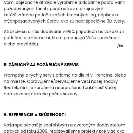
Vami objednané atrakcie vyrobíme a dodáme podľa Vami
požadovaných farieb, parametrov a dizajnových
kritérií
vrátane potlače vašich firemných log, nápisov a
inýchpožadovaných úprav, ako sú napr.špeciálne 3D tvary.
Atrakcie sú u nás dodávané v 99% pripadoch na zákazku s
potlačou a reklamami, ktoré propagujú Vašu spoločnosť
alebo prevádzku.
/
ks
5. ZÁRUČNÝ AJ POZÁRUČNÝ SERVIS
Promptný a rýchly servis priamo na dielni v Trenčíne, alebo
na mieste. Opravujeme/servisujeme veci našej značky
Reatek, čím je zaručená neprerušená funkčnosť Vašej
nafukovacej atrakcie počas sezóny.
.
6. REFERENCIE a SKÚSENOSTI
Naša spoločnosť je spoľahlivým a overeným dodávateľom
atrakcií od roku 2009, realizovali
sme projekty pre viac ako