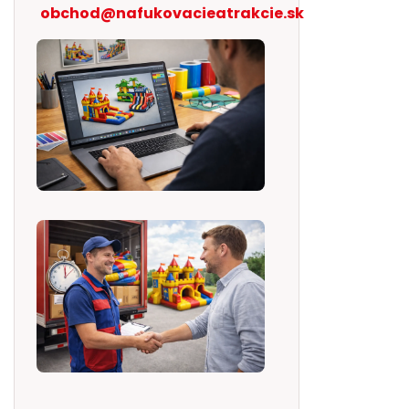
obchod@nafukovacieatrakcie.sk