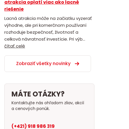
atrakcia oplatí viac ako lacné
riešenie
Lacná atrakcia môže na začiatku vyzerať
výhodne, ale pri komerčnom používaní
rozhoduje bezpečnosť, životnosť a
celková návratnosť investície. Pri výb...
čítať celé
Zobraziť všetky novinky
MÁTE OTÁZKY?
Kontaktujte nás ohľadom zliav, akcií
a cenových ponúk.
(+421) 918 986 319