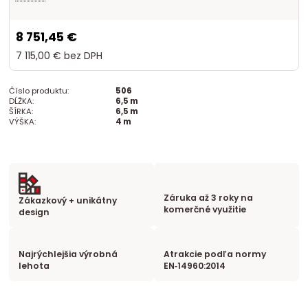
8 751,45 €
7 115,00 €
bez DPH
Číslo produktu:
506
DĹŽKA:
6,5 m
ŠÍRKA:
6,5 m
VÝŠKA:
4 m
Záruka až 3 roky na
Zákazkový + unikátny
komerčné využitie
design
Najrýchlejšia výrobná
Atrakcie podľa normy
lehota
EN‑14960:2014