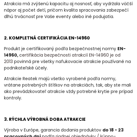
Atrakcia má zvýšenú kapacitu aj nosnosť, aby vydržala väčší
nápor aj počet detí, pričom kvalita spracovania zabezpečí
dlhú trvácnosť pre Vaše eventy alebo iné podujatia.
2. KOMPLETNÁ CERTIFIKÁCIA EN-14960
Produkt je certifikovaný podľa bezpečnostnej normy
EN-
14960,
c
ertifikácia bezpečnosti atrakcií EN-14960 je od
2013
povinná
pre všetky nafukovacie atrakcie používané na
podnikateľské účely.
Atrakcie Reatek majú všetko vyrobené podľa normy,
vrátane potrebných štítkov na atrakciách, tak, aby ste mali
ako prevádzkovateľ atrakcie vždy potrebné krytie pre prípad
kontroly.
3. RÝCHLA VÝROBNÁ DOBA ATRAKCIE
Výroba v Európe, garancia dodania produktov
do 18 - 23
pracovných dní
podľa
riadnej objednávky / kúpno-