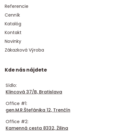
Referencie
Cenník
Katalóg
Kontakt
Novinky
Zákazková Výroba
Kde nás nájdete
Sídlo:
Klincová 37/B, Bratislava
Office #1:
gen.M.R.Štefánika 12, Trenčín
Office #2:
Kamenná cesta 8332, Žilina