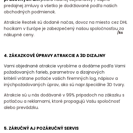
predajnej zmluvy a všetko je dodržiavané podľa našich
obchodných podmienok.
Atrakcie Reatek sú dodané načas, dovoz na miesto cez DHL
hocikam v Európe je zabezpečený našou spoločnosťou za
/
ks
nákupné ceny.
4. ZÁKAZKOVÉ ÚPRAVY ATRAKCIE A 3D DIZAJNY
Vami objednané atrakcie vyrobíme a dodáme podľa Vami
požadovaných farieb, parametrov a dizajnových
kritérií
vrátane potlače vašich firemných log, nápisov a
inýchpožadovaných úprav, ako sú napr.špeciálne 3D tvary.
Atrakcie sú u nás dodávané v 99% pripadoch na zákazku s
potlačou a reklamami, ktoré propagujú Vašu spoločnosť
alebo prevádzku.
5. ZÁRUČNÝ AJ POZÁRUČNÝ SERVIS