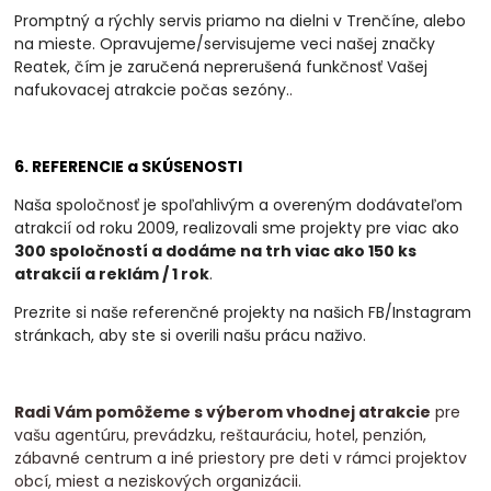
Promptný a rýchly servis priamo na dielni v Trenčíne, alebo
na mieste. Opravujeme/servisujeme veci našej značky
Reatek, čím je zaručená neprerušená funkčnosť Vašej
nafukovacej atrakcie počas sezóny.
.
6. REFERENCIE a SKÚSENOSTI
Naša spoločnosť je spoľahlivým a overeným dodávateľom
atrakcií od roku 2009, realizovali
sme projekty pre viac ako
300 spoločností a dodáme na trh viac ako 150 ks
atrakcií a
reklám / 1 rok
.
Prezrite si naše referenčné projekty na našich FB/Instagram
stránkach, aby ste si overili našu prácu naživo.
Radi Vám pomôžeme s výberom vhodnej atrakcie
pre
vašu agentúru, prevádzku, reštauráciu, hotel, penzión,
zábavné centrum a iné priestory pre deti v rámci projektov
obcí, miest a neziskových organizácii.