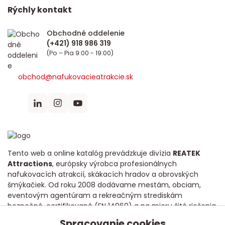
Rýchly kontakt
Obchodné oddelenie
(Po – Pia 9:00 - 19:00)
obchod@nafukovacieatrakcie.sk
Tento web a online katalóg prevádzkuje divízia
REATEK
Attractions
, európsky výrobca profesionálnych
nafukovacích atrakcií, skákacích hradov a obrovských
šmýkačiek. Od roku 2008 dodávame mestám, obciam,
eventovým agentúram a rekreačným strediskám
bezpečné, certifikované (EN 14960) a na mieru šité riešenia
s dôrazom na dlhú životnosť a poctivú kvalitu.
Spracovanie cookies