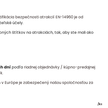
tifikácia bezpečnosti atrakcií EN-14960 je od
teľské účely.
ých štítkov na atrakciách, tak, aby ste mali ako
ch dní
podľa
riadnej objednávky / kúpno-predajnej
k.
 v Európe je zabezpečený našou spoločnosťou za
/
ks