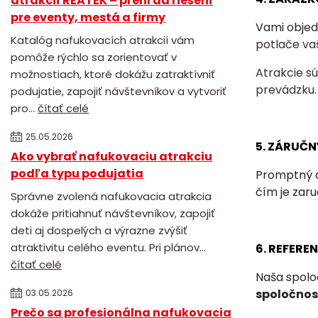
atrakcií REATEK – prehľad riešení
pre eventy, mestá a firmy
Vami objed
Katalóg nafukovacích atrakcií vám
potlače va
pomôže rýchlo sa zorientovať v
Atrakcie s
možnostiach, ktoré dokážu zatraktívniť
prevádzku.
podujatie, zapojiť návštevníkov a vytvoriť
pro...
čítať celé
25.05.2026
5. ZÁRUČN
Ako vybrať nafukovaciu atrakciu
podľa typu podujatia
Promptný a
čím je zar
Správne zvolená nafukovacia atrakcia
dokáže pritiahnuť návštevníkov, zapojiť
deti aj dospelých a výrazne zvýšiť
atraktivitu celého eventu. Pri plánov...
6. REFERE
čítať celé
Naša spolo
spoločnost
03.05.2026
Prečo sa profesionálna nafukovacia