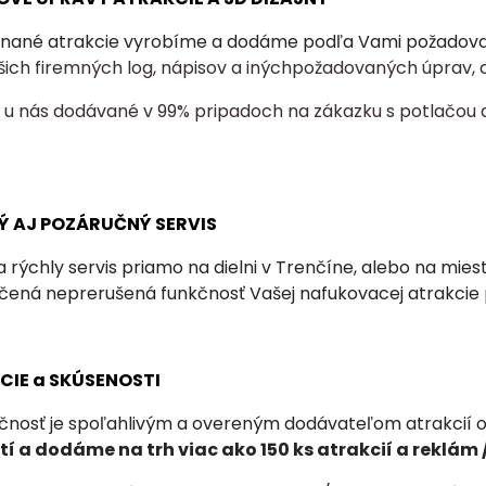
nané atrakcie vyrobíme a dodáme podľa Vami požadovaný
šich firemných log, nápisov a inýchpožadovaných úprav, a
ú u nás dodávané v 99% pripadoch na zákazku s potlačou 
Ý AJ POZÁRUČNÝ SERVIS
 rýchly servis priamo na dielni v Trenčíne, alebo na mie
učená neprerušená funkčnosť Vašej nafukovacej atrakcie
NCIE a SKÚSENOSTI
čnosť je spoľahlivým a overeným dodávateľom atrakcií od
í a dodáme na trh viac ako 150 ks atrakcií a
reklám /