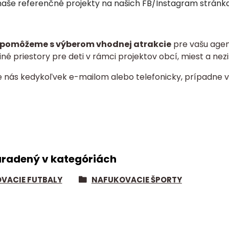
 naše referenčné projekty na našich FB/Instagram stránkach
pomôžeme s výberom vhodnej atrakcie
pre vašu agent
né priestory pre deti v rámci projektov obcí, miest a nezi
e nás kedykoľvek e-mailom alebo telefonicky, prípadne v
aradený v kategóriách
VACIE FUTBALY
NAFUKOVACIE ŠPORTY