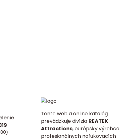
Tento web a online katalóg
lenie
prevádzkuje divízia
REATEK
Attractions
, európsky výrobca
:00)
profesionálnych nafukovacích