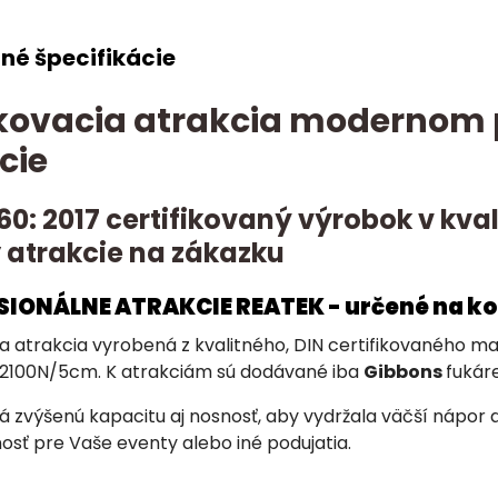
né špecifikácie
ovacia atrakcia modernom p
cie
60: 2017 certifikovaný výrobok v kv
 atrakcie na zákazku
ESIONÁLNE ATRAKCIE REATEK - určené na k
a atrakcia vyrobená z kvalitného, DIN certifikovaného 
2100N/5cm. K atrakciám sú dodávané iba
Gibbons
fukáre
 zvýšenú kapacitu aj nosnosť, aby vydržala väčší nápor 
osť pre Vaše eventy alebo iné podujatia.