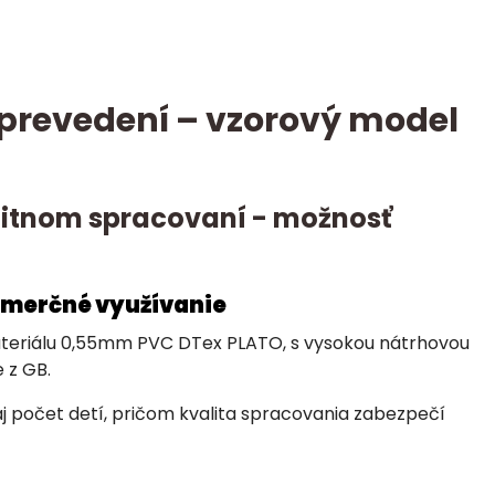
revedení – vzorový model
alitnom spracovaní - možnosť
omerčné využívanie
materiálu 0,55mm PVC DTex PLATO, s vysokou nátrhovou
 z GB.
aj počet detí, pričom kvalita spracovania zabezpečí