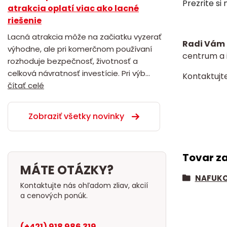
Prezrite si
atrakcia oplatí viac ako lacné
riešenie
Lacná atrakcia môže na začiatku vyzerať
Radi Vám 
výhodne, ale pri komerčnom používaní
centrum a i
rozhoduje bezpečnosť, životnosť a
celková návratnosť investície. Pri výb...
Kontaktujt
čítať celé
Zobraziť všetky novinky
Tovar z
MÁTE OTÁZKY?
NAFUKO
Kontaktujte nás ohľadom zliav, akcií
a cenových ponúk.
(+421) 918 986 319