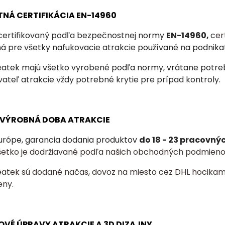
TNÁ CERTIFIKÁCIA EN-14960
 certifikovaný podľa bezpečnostnej normy
EN-14960,
c
er
ná
pre všetky nafukovacie atrakcie používané na podnika
eatek majú všetko vyrobené podľa normy, vrátane potrebn
ateľ atrakcie vždy potrebné krytie pre prípad kontroly.
A VÝROBNÁ DOBA ATRAKCIE
urópe, garancia dodania produktov
do 18 - 23 pracovný
šetko je dodržiavané podľa našich obchodných podmieno
eatek sú dodané načas, dovoz na miesto cez DHL hocikam
eny.
OVÉ ÚPRAVY ATRAKCIE A 3D DIZAJNY