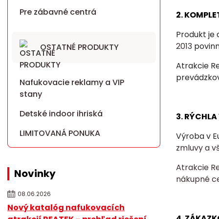
Pre zábavné centrá
2. KOMPLE
Produkt je
2013
povin
OSTATNÉ PRODUKTY
Atrakcie R
prevádzkov
Nafukovacie reklamy a VIP
stany
Detské indoor ihriská
3. RÝCHL
LIMITOVANÁ PONUKA
Výroba v E
zmluvy a v
Atrakcie R
Novinky
nákupné c
08.06.2026
Nový katalóg nafukovacích
4. ZÁKAZK