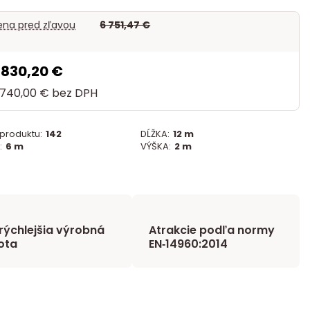
na pred zľavou
6 751,47 €
 830,20 €
 740,00 €
bez DPH
 produktu:
142
DĹŽKA:
12 m
:
6 m
VÝŠKA:
2 m
rýchlejšia výrobná
Atrakcie podľa normy
ota
EN‑14960:2014