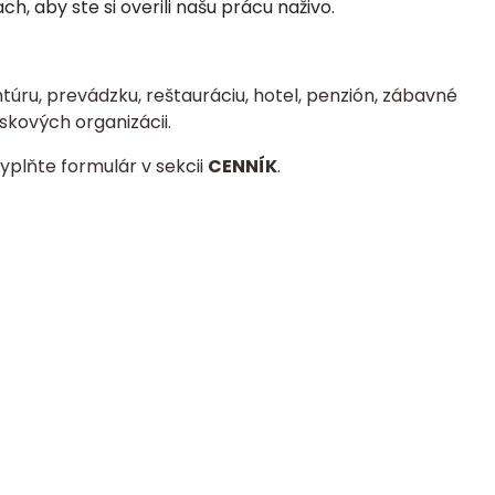
, aby ste si overili našu prácu naživo.
úru, prevádzku, reštauráciu, hotel, penzión, zábavné
skových organizácii.
yplňte formulár v sekcii
CENNÍK
.