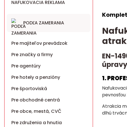
NAFUKOVACIA REKLAMA
Komplet
PODĽA ZAMERANIA
Nafuk
atrak
Pre majiteľov prevádzok
Pre značky a firmy
EN-149
úpravy
Pre agentúry
Pre hotely a penzióny
1. PROF
Nafukovaci
Pre športoviská
pevnosťou 
Pre obchodné centrá
Atrakcia má
Pre obce, mestá, CVČ
dlhú trvácn
Pre združenia a hnutia