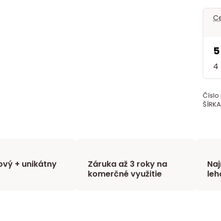
Ce
5
4
Číslo
ŠÍRKA
vý + unikátny
Záruka až 3 roky na
Naj
komerčné využitie
leh