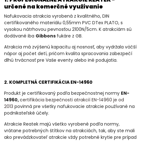
určené na komerčné využívanie
Nafukovacia atrakcia vyrobená z kvalitného, DIN
certifikovaného materiálu 0,55mm PVC DTex PLATO, s
vysokou nátrhovou pevnosťou 2100N/5cm. K atrakciám sú
dodávané iba
Gibbons
fukáre z GB.
Atrakcia má zvýšenú kapacitu aj nosnosť, aby vydržala väčší
nápor aj počet detí, pričom kvalita spracovania zabezpečí
dlhú trvácnosť pre Vaše eventy alebo iné podujatia.
2. KOMPLETNÁ CERTIFIKÁCIA EN-14960
Produkt je certifikovaný podľa bezpečnostnej normy
EN-
14960,
c
ertifikácia bezpečnosti atrakcií EN-14960 je od
2013
povinná
pre všetky nafukovacie atrakcie používané na
podnikateľské účely.
Atrakcie Reatek majú všetko vyrobené podľa normy,
vrátane potrebných štítkov na atrakciách, tak, aby ste mali
ako prevádzkovateľ atrakcie vždy potrebné krytie pre prípad