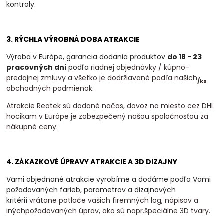
kontroly.
3. RÝCHLA VÝROBNÁ DOBA ATRAKCIE
Výroba v Európe, garancia dodania produktov
do 18 - 23
pracovných dní
podľa
riadnej objednávky / kúpno-
predajnej zmluvy a všetko je dodržiavané podľa našich
/
ks
obchodných podmienok.
Atrakcie Reatek sú dodané načas, dovoz na miesto cez DHL
hocikam v Európe je zabezpečený našou spoločnosťou za
nákupné ceny.
4. ZÁKAZKOVÉ ÚPRAVY ATRAKCIE A 3D DIZAJNY
Vami objednané atrakcie vyrobíme a dodáme podľa Vami
požadovaných farieb, parametrov a dizajnových
kritérií
vrátane potlače vašich firemných log, nápisov a
inýchpožadovaných úprav, ako sú napr.špeciálne 3D tvary.