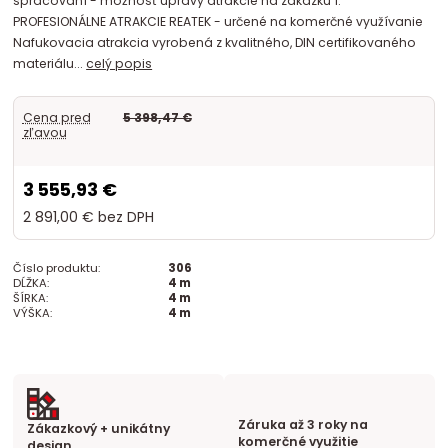
spracovaní - možnosť úpravy atrakcie na zákazku 1.
PROFESIONÁLNE ATRAKCIE REATEK - určené na komerčné využívanie
Nafukovacia atrakcia vyrobená z kvalitného, DIN certifikovaného
materiálu...
celý popis
Cena pred
5 398,47 €
zľavou
3 555,93 €
2 891,00 €
bez DPH
Číslo produktu:
306
DĹŽKA:
4 m
ŠÍRKA:
4 m
VÝŠKA:
4 m
Záruka až 3 roky na
Zákazkový + unikátny
komerčné využitie
design