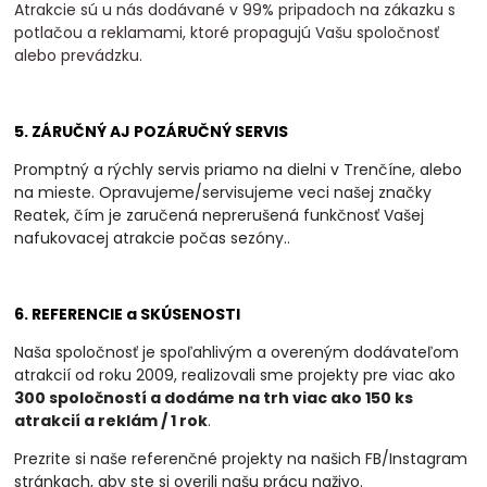
Atrakcie sú u nás dodávané v 99% pripadoch na zákazku s
potlačou a reklamami, ktoré propagujú Vašu spoločnosť
alebo prevádzku.
5. ZÁRUČNÝ AJ POZÁRUČNÝ SERVIS
Promptný a rýchly servis priamo na dielni v Trenčíne, alebo
na mieste. Opravujeme/servisujeme veci našej značky
Reatek, čím je zaručená neprerušená funkčnosť Vašej
nafukovacej atrakcie počas sezóny.
.
6. REFERENCIE a SKÚSENOSTI
Naša spoločnosť je spoľahlivým a overeným dodávateľom
atrakcií od roku 2009, realizovali
sme projekty pre viac ako
300 spoločností a dodáme na trh viac ako 150 ks
atrakcií a
reklám / 1 rok
.
Prezrite si naše referenčné projekty na našich FB/Instagram
stránkach, aby ste si overili našu prácu naživo.