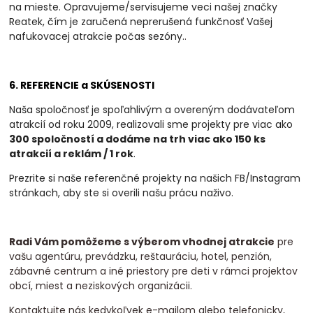
na mieste. Opravujeme/servisujeme veci našej značky
Reatek, čím je zaručená neprerušená funkčnosť Vašej
nafukovacej atrakcie počas sezóny.
.
6. REFERENCIE a SKÚSENOSTI
Naša spoločnosť je spoľahlivým a overeným dodávateľom
atrakcií od roku 2009, realizovali
sme projekty pre viac ako
300 spoločností a dodáme na trh viac ako 150 ks
atrakcií a
reklám / 1 rok
.
Prezrite si naše referenčné projekty na našich FB/Instagram
stránkach, aby ste si overili našu prácu naživo.
Radi Vám pomôžeme s výberom vhodnej atrakcie
pre
vašu agentúru, prevádzku, reštauráciu, hotel, penzión,
zábavné centrum a iné priestory pre deti v rámci projektov
obcí, miest a neziskových organizácii.
Kontaktujte nás kedykoľvek e-mailom alebo telefonicky,