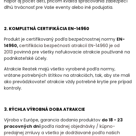
nápor aj počet detí, pričom kvalita spracovania zabezpečí
dlhú trvácnosť pre Vaše eventy alebo iné podujatia.
2. KOMPLETNÁ CERTIFIKÁCIA EN-14960
Produkt je certifikovaný podľa bezpečnostnej normy
EN-
14960,
c
ertifikácia bezpečnosti atrakcií EN-14960 je od
2013
povinná
pre všetky nafukovacie atrakcie používané na
podnikateľské účely.
Atrakcie Reatek majú všetko vyrobené podľa normy,
vrátane potrebných štítkov na atrakciách, tak, aby ste mali
ako prevádzkovateľ atrakcie vždy potrebné krytie pre prípad
kontroly.
3. RÝCHLA VÝROBNÁ DOBA ATRAKCIE
Výroba v Európe, garancia dodania produktov
do 18 - 23
pracovných dní
podľa
riadnej objednávky / kúpno-
predajnej zmluvy a všetko je dodržiavané podľa našich