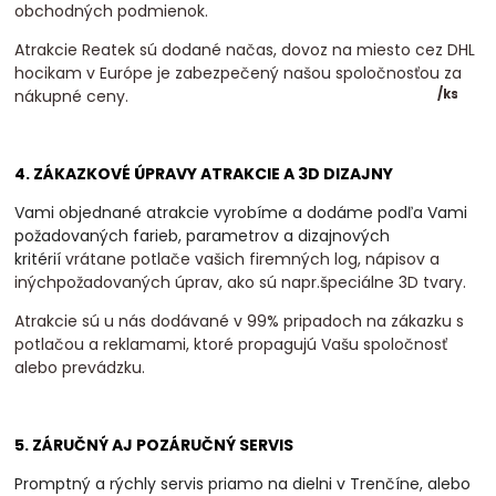
obchodných podmienok.
Atrakcie Reatek sú dodané načas, dovoz na miesto cez DHL
hocikam v Európe je zabezpečený našou spoločnosťou za
nákupné ceny.
/
ks
4. ZÁKAZKOVÉ ÚPRAVY ATRAKCIE A 3D DIZAJNY
Vami objednané atrakcie vyrobíme a dodáme podľa Vami
požadovaných farieb, parametrov a dizajnových
kritérií
vrátane potlače vašich firemných log, nápisov a
inýchpožadovaných úprav, ako sú napr.špeciálne 3D tvary.
Atrakcie sú u nás dodávané v 99% pripadoch na zákazku s
potlačou a reklamami, ktoré propagujú Vašu spoločnosť
alebo prevádzku.
5. ZÁRUČNÝ AJ POZÁRUČNÝ SERVIS
Promptný a rýchly servis priamo na dielni v Trenčíne, alebo