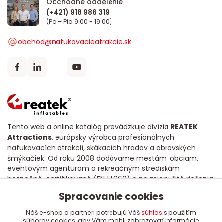
Obchodné oddelenie
(Po – Pia 9:00 - 19:00)
obchod@nafukovacieatrakcie.sk
Tento web a online katalóg prevádzkuje divízia
REATEK
Attractions
, európsky výrobca profesionálnych
nafukovacích atrakcií, skákacích hradov a obrovských
šmýkačiek. Od roku 2008 dodávame mestám, obciam,
eventovým agentúram a rekreačným strediskám
bezpečné, certifikované (EN 14960) a na mieru šité riešenia
s dôrazom na dlhú životnosť a poctivú kvalitu.
Spracovanie cookies
Náš e-shop a partneri potrebujú Váš
súhlas
s použitím
súborov cookies, aby Vám mohli zobrazovať informácie