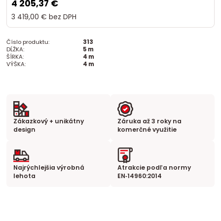
4 205,37 €
3 419,00 €
bez DPH
Číslo produktu:
313
DĹŽKA:
5 m
ŠÍRKA:
4 m
VÝŠKA:
4 m
Zákazkový + unikátny
Záruka až 3 roky na
design
komerčné využitie
Najrýchlejšia výrobná
Atrakcie podľa normy
lehota
EN‑14960:2014