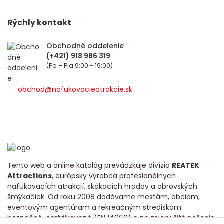
Rýchly kontakt
Obchodné oddelenie
(Po – Pia 9:00 - 19:00)
obchod@nafukovacieatrakcie.sk
Tento web a online katalóg prevádzkuje divízia
REATEK
Attractions
, európsky výrobca profesionálnych
nafukovacích atrakcií, skákacích hradov a obrovských
šmýkačiek. Od roku 2008 dodávame mestám, obciam,
eventovým agentúram a rekreačným strediskám
bezpečné, certifikované (EN 14960) a na mieru šité riešenia