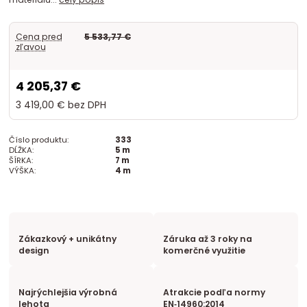
Cena pred
5 533,77 €
zľavou
4 205,37 €
3 419,00 €
bez DPH
Číslo produktu:
333
DĹŽKA:
5 m
ŠÍRKA:
7 m
VÝŠKA:
4 m
Zákazkový + unikátny
Záruka až 3 roky na
design
komerčné využitie
Najrýchlejšia výrobná
Atrakcie podľa normy
lehota
EN‑14960:2014