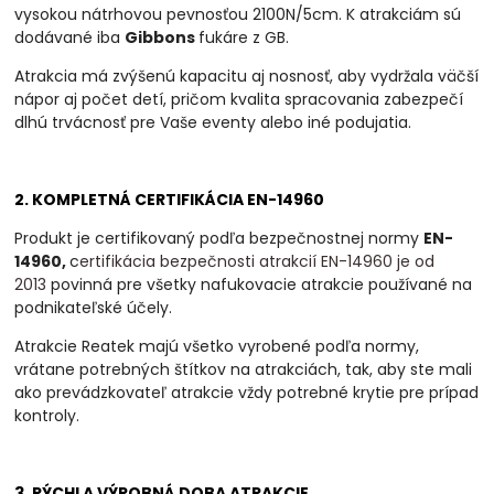
vysokou nátrhovou pevnosťou 2100N/5cm. K atrakciám sú
dodávané iba
Gibbons
fukáre z GB.
Atrakcia má zvýšenú kapacitu aj nosnosť, aby vydržala väčší
nápor aj počet detí, pričom kvalita spracovania zabezpečí
dlhú trvácnosť pre Vaše eventy alebo iné podujatia.
2. KOMPLETNÁ CERTIFIKÁCIA EN-14960
Produkt je certifikovaný podľa bezpečnostnej normy
EN-
14960,
c
ertifikácia bezpečnosti atrakcií EN-14960 je od
2013
povinná
pre všetky nafukovacie atrakcie používané na
podnikateľské účely.
Atrakcie Reatek majú všetko vyrobené podľa normy,
vrátane potrebných štítkov na atrakciách, tak, aby ste mali
ako prevádzkovateľ atrakcie vždy potrebné krytie pre prípad
kontroly.
3. RÝCHLA VÝROBNÁ DOBA ATRAKCIE