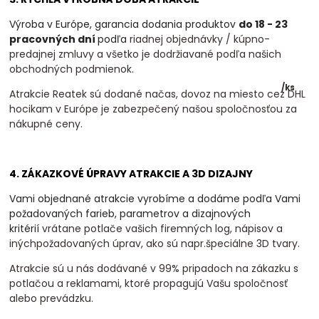
Výroba v Európe, garancia dodania produktov
do 18 - 23
pracovných dní
podľa
riadnej objednávky / kúpno-
predajnej zmluvy a všetko je dodržiavané podľa našich
obchodných podmienok.
/
ks
Atrakcie Reatek sú dodané načas, dovoz na miesto cez DHL
hocikam v Európe je zabezpečený našou spoločnosťou za
nákupné ceny.
4. ZÁKAZKOVÉ ÚPRAVY ATRAKCIE A 3D DIZAJNY
Vami objednané atrakcie vyrobíme a dodáme podľa Vami
požadovaných farieb, parametrov a dizajnových
kritérií
vrátane potlače vašich firemných log, nápisov a
inýchpožadovaných úprav, ako sú napr.špeciálne 3D tvary.
Atrakcie sú u nás dodávané v 99% pripadoch na zákazku s
potlačou a reklamami, ktoré propagujú Vašu spoločnosť
alebo prevádzku.