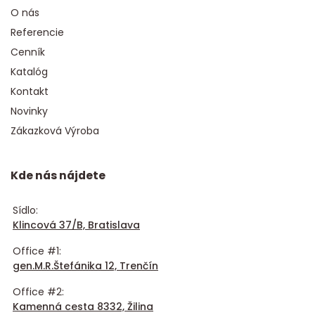
O nás
Referencie
Cenník
Katalóg
Kontakt
Novinky
Zákazková Výroba
Kde nás nájdete
Sídlo:
Klincová 37/B, Bratislava
Office #1:
gen.M.R.Štefánika 12, Trenčín
Office #2:
Kamenná cesta 8332, Žilina