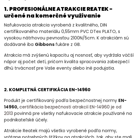
1. PROFESIONÁLNE ATRAKCIE REATEK -
určené na komerčné využívanie
Nafukovacia atrakcia vyrobená z kvalitného, DIN
certifikovaného materiálu 0,55mm PVC DTex PLATO, s
vysokou nátrhovou pevnosťou 2100N/5cm. K atrakciám sú
dodávané iba
Gibbons
fukáre z GB.
Atrakcia má zvýšenú kapacitu aj nosnosť, aby vydržala väčší
nápor aj počet detí, pričom kvalita spracovania zabezpečí
dlhú trvácnosť pre Vaše eventy alebo iné podujatia.
2. KOMPLETNÁ CERTIFIKÁCIA EN-14960
Produkt je certifikovaný podľa bezpečnostnej normy
EN-
14960,
c
ertifikácia bezpečnosti atrakcií EN-14960 je od
2013
povinná
pre všetky nafukovacie atrakcie používané na
podnikateľské účely.
Atrakcie Reatek majú všetko vyrobené podľa normy,
vrátane potrebných štítkov na atrakciách, tak, aby ste mali