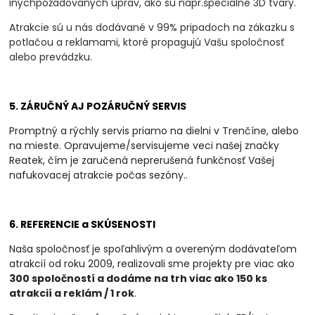
inýchpožadovaných úprav, ako sú napr.špeciálne 3D tvary.
Atrakcie sú u nás dodávané v 99% pripadoch na zákazku s
potlačou a reklamami, ktoré propagujú Vašu spoločnosť
alebo prevádzku.
5. ZÁRUČNÝ AJ POZÁRUČNÝ SERVIS
Promptný a rýchly servis priamo na dielni v Trenčíne, alebo
na mieste. Opravujeme/servisujeme veci našej značky
Reatek, čím je zaručená neprerušená funkčnosť Vašej
nafukovacej atrakcie počas sezóny.
.
6. REFERENCIE a SKÚSENOSTI
Naša spoločnosť je spoľahlivým a overeným dodávateľom
atrakcií od roku 2009, realizovali
sme projekty pre viac ako
300 spoločností a dodáme na trh viac ako 150 ks
atrakcií a
reklám / 1 rok
.