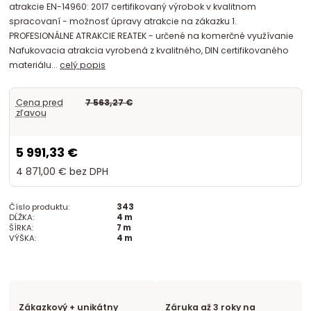
atrakcie EN-14960: 2017 certifikovaný výrobok v kvalitnom
spracovaní - možnosť úpravy atrakcie na zákazku 1.
PROFESIONÁLNE ATRAKCIE REATEK - určené na komerčné využívanie
Nafukovacia atrakcia vyrobená z kvalitného, DIN certifikovaného
materiálu...
celý popis
Cena pred
7 563,27 €
zľavou
5 991,33 €
4 871,00 €
bez DPH
Číslo produktu:
343
DĹŽKA:
4 m
ŠÍRKA:
7 m
VÝŠKA:
4 m
Zákazkový + unikátny
Záruka až 3 roky na