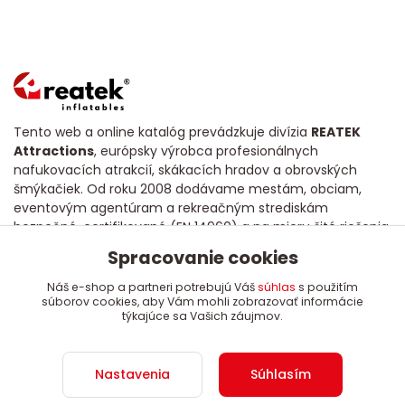
Tento web a online katalóg prevádzkuje divízia
REATEK
Attractions
, európsky výrobca profesionálnych
nafukovacích atrakcií, skákacích hradov a obrovských
šmýkačiek. Od roku 2008 dodávame mestám, obciam,
eventovým agentúram a rekreačným strediskám
bezpečné, certifikované (EN 14960) a na mieru šité riešenia
s dôrazom na dlhú životnosť a poctivú kvalitu.
Spracovanie cookies
Náš e-shop a partneri potrebujú Váš
súhlas
s použitím
súborov cookies, aby Vám mohli zobrazovať informácie
týkajúce sa Vašich záujmov.
Copyright 2008 - 2024 REATEK Attractions, s.r.o.
Nastavenia
Súhlasím