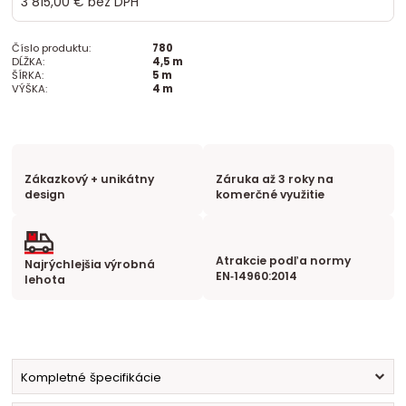
3 815,00 €
bez DPH
Číslo produktu:
780
DĹŽKA:
4,5 m
ŠÍRKA:
5 m
VÝŠKA:
4 m
Zákazkový + unikátny
Záruka až 3 roky na
design
komerčné využitie
Atrakcie podľa normy
Najrýchlejšia výrobná
EN‑14960:2014
lehota
Kompletné špecifikácie