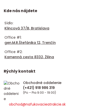
Kde nás nájdete
Sídlo:
Klincová 37/B, Bratislava
Office #1:
gen.M.R.Štefánika 12, Trenčín
Office #2:
Kamenná cesta 8332, Žilina
Rýchly kontakt
Obchodné oddelenie
(Po – Pia 9:00 - 19:00)
obchod@nafukovacieatrakcie.sk