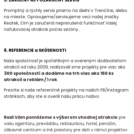
5. ZÁRUČNÝ AJ POZÁRUČNÝ SERVIS
Promptný a rýchly servis priamo na dielni v Trenčíne, alebo
na mieste. Opravujeme/servisujeme veci našej značky
Reatek, čím je zaručená neprerušená funkčnosť Vašej
nafukovacej atrakcie počas sezóny.
.
6. REFERENCIE a SKÚSENOSTI
Naša spoločnosť je spoľahlivým a overeným dodávateľom
atrakcií od roku 2009, realizovali
sme projekty pre viac ako
300 spoločností a dodáme na trh viac ako 150 ks
atrakcií a
reklám / 1 rok
.
Prezrite si naše referenčné projekty na našich FB/Instagram
stránkach, aby ste si overili našu prácu naživo.
Radi Vám pomôžeme s výberom vhodnej atrakcie
pre
vašu agentúru, prevádzku, reštauráciu, hotel, penzión,
zábavné centrum a iné priestory pre deti v rámci projektov