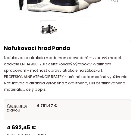
Nafukovací hrad Panda
Nafukovacia atrakcia modernom prevedení – vzorový model
atrakcie EN-14960: 2017 certifikovaný výrobok v kvalitnom
spracovaní - možnosť úpravy atrakcie na zákazku 1.
PROFESIONÁLNE ATRAKCIE REATEK - určené na komerčné využívanie
Nafukovacia atrakcia vyrobená z kvalitného, DIN certifikovaného
materiálu...
celý popis
Cena pred
6 751,47 €
zľavou
4 692,45 €