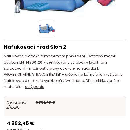
Nafukovací hrad Slon 2
Nafukovacia atrakcia modernom prevedení – vzorový model
atrakcie EN-14960: 2017 certifikovaný výrobok v kvalitnom
spracovaní - možnosť úpravy atrakcie na zákazku 1.
PROFESIONÁLNE ATRAKCIE REATEK - určené na komerčné využívanie
Nafukovacia atrakcia vyrobená z kvalitného, DIN certifikovaného
materiálu...
celý popis
Cena pred
6 751,47 €
zľavou
4 692,45 €