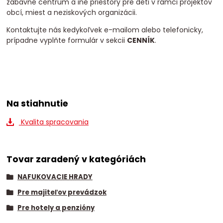
zábavné centrum a iné priestory pre deti v rámci projektov
obcí, miest a neziskových organizácii.
Kontaktujte nás kedykoľvek e-mailom alebo telefonicky,
prípadne vyplňte formulár v sekcii
CENNÍK
.
Na stiahnutie
Kvalita spracovania
Tovar zaradený v kategóriách
NAFUKOVACIE HRADY
Pre majiteľov prevádzok
Pre hotely a penzióny