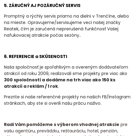
5. ZÁRUČNÝ AJ POZÁRUČNÝ SERVIS
Promptný a rýchly servis priamo na dielni v Trenčíne, alebo
na mieste. Opravujeme/servisujeme veci našej značky
Reatek, čím je zaručená neprerušená funkčnosť Vašej
nafukovacej atrakcie počas sezóny.
.
6. REFERENCIE a SKÚSENOSTI
Naša spoločnosť je spoľahlivým a overeným dodávateľom
atrakcií od roku 2009, realizovali
sme projekty pre viac ako
300 spoločností a dodáme na trh viac ako 150 ks
atrakcií a
reklám / 1 rok
.
Prezrite si naše referenčné projekty na našich FB/Instagram
stránkach, aby ste si overili našu prácu naživo.
Radi Vám pomôžeme s výberom vhodnej atrakcie
pre
vašu agentúru, prevádzku, reštauráciu, hotel, penzión,