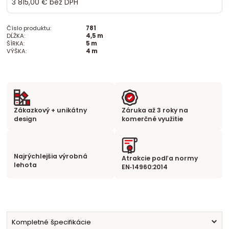
3 815,00 €
bez DPH
Číslo produktu:
781
DĹŽKA:
4,5 m
ŠÍRKA:
5 m
VÝŠKA:
4 m
Zákazkový + unikátny
Záruka až 3 roky na
design
komerčné využitie
Najrýchlejšia výrobná
Atrakcie podľa normy
lehota
EN‑14960:2014
Kompletné špecifikácie