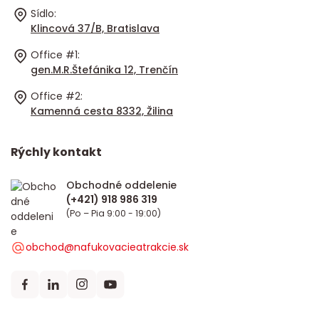
Sídlo:
Klincová 37/B, Bratislava
Office #1:
gen.M.R.Štefánika 12, Trenčín
Office #2:
Kamenná cesta 8332, Žilina
Rýchly kontakt
Obchodné oddelenie
(Po – Pia 9:00 - 19:00)
obchod@nafukovacieatrakcie.sk