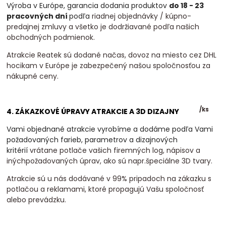
Výroba v Európe, garancia dodania produktov
do 18 - 23
pracovných dní
podľa
riadnej objednávky / kúpno-
predajnej zmluvy a všetko je dodržiavané podľa našich
obchodných podmienok.
Atrakcie Reatek sú dodané načas, dovoz na miesto cez DHL
hocikam v Európe je zabezpečený našou spoločnosťou za
nákupné ceny.
/
ks
4. ZÁKAZKOVÉ ÚPRAVY ATRAKCIE A 3D DIZAJNY
Vami objednané atrakcie vyrobíme a dodáme podľa Vami
požadovaných farieb, parametrov a dizajnových
kritérií
vrátane potlače vašich firemných log, nápisov a
inýchpožadovaných úprav, ako sú napr.špeciálne 3D tvary.
Atrakcie sú u nás dodávané v 99% pripadoch na zákazku s
potlačou a reklamami, ktoré propagujú Vašu spoločnosť
alebo prevádzku.