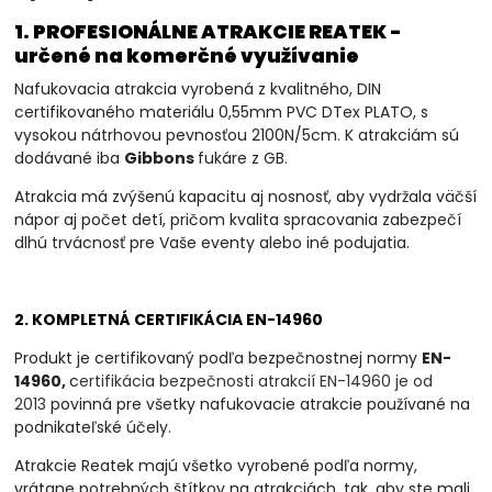
1. PROFESIONÁLNE ATRAKCIE REATEK -
určené na komerčné využívanie
Nafukovacia atrakcia vyrobená z kvalitného, DIN
certifikovaného materiálu 0,55mm PVC DTex PLATO, s
vysokou nátrhovou pevnosťou 2100N/5cm. K atrakciám sú
dodávané iba
Gibbons
fukáre z GB.
Atrakcia má zvýšenú kapacitu aj nosnosť, aby vydržala väčší
nápor aj počet detí, pričom kvalita spracovania zabezpečí
dlhú trvácnosť pre Vaše eventy alebo iné podujatia.
2. KOMPLETNÁ CERTIFIKÁCIA EN-14960
Produkt je certifikovaný podľa bezpečnostnej normy
EN-
14960,
c
ertifikácia bezpečnosti atrakcií EN-14960 je od
2013
povinná
pre všetky nafukovacie atrakcie používané na
podnikateľské účely.
Atrakcie Reatek majú všetko vyrobené podľa normy,
vrátane potrebných štítkov na atrakciách, tak, aby ste mali