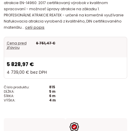
atrakcie EN-14960: 2017 certifikovaný výrobok v kvalitnom
spracovaní - možnosť úpravy atrakcie na zákazku 1.
PROFESIONÁLNE ATRAKCIE REATEK - určené na komerčné využívanie
Nafukovacia atrakcia vyrobená z kvalitného, DIN certifikovaného
materiálu...
celý popis
Cena pred
6 751,47 €
zľavou
5 828,97 €
4 739,00 €
bez DPH
Číslo produktu:
815
DĹŽKA:
5 m
ŠÍRKA:
6 m
VÝŠKA:
4 m