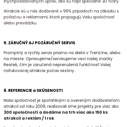
inýchpožadovaných úprav, ako sú napr.špeciálne 3D tvary.
Atrakcie sú u nás dodávané v 99% pripadoch na zákazku s
potlačou a reklamami, ktoré propagujú Vašu spoločnosť
alebo prevádzku.
5. ZÁRUČNÝ AJ POZÁRUČNÝ SERVIS
Promptný a rýchly servis priamo na dielni v Trenčíne, alebo
na mieste. Opravujeme/servisujeme veci našej značky
Reatek, čím je zaručená neprerušená funkčnosť Vašej
nafukovacej atrakcie počas sezóny.
.
6. REFERENCIE a SKÚSENOSTI
Naša spoločnosť je spoľahlivým a overeným dodávateľom
atrakcií od roku 2009, realizovali
sme projekty pre viac ako
300 spoločností a dodáme na trh viac ako 150 ks
atrakcií a
reklám / 1 rok
.