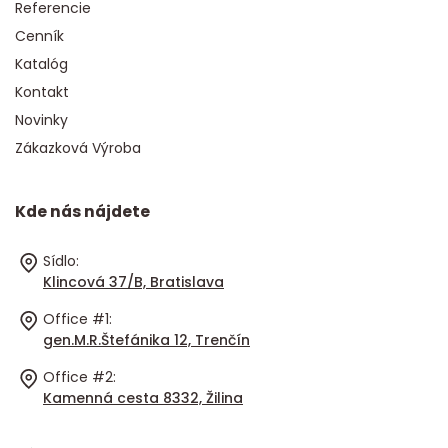
Referencie
Cenník
Katalóg
Kontakt
Novinky
Zákazková Výroba
Kde nás nájdete
Sídlo:
Klincová 37/B, Bratislava
Office #1:
gen.M.R.Štefánika 12, Trenčín
Office #2:
Kamenná cesta 8332, Žilina