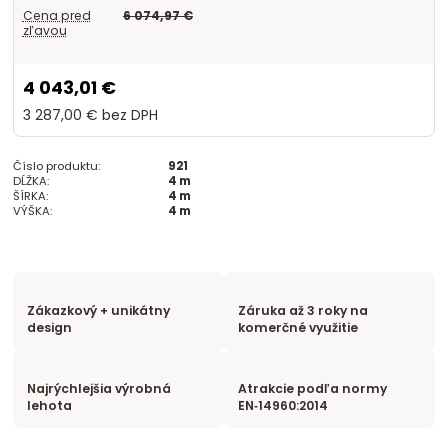
Cena pred
6 074,97 €
zľavou
4 043,01 €
3 287,00 €
bez DPH
Číslo produktu:
921
DĹŽKA:
4 m
ŠÍRKA:
4 m
VÝŠKA:
4 m
Zákazkový + unikátny
Záruka až 3 roky na
design
komerčné využitie
Najrýchlejšia výrobná
Atrakcie podľa normy
lehota
EN‑14960:2014