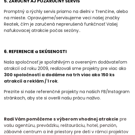
5. ZÁRUČNÝ AJ POZÁRUČNÝ SERVIS
Promptný a rýchly servis priamo na dielni v Trenčíne, alebo
na mieste. Opravujeme/servisujeme veci našej značky
Reatek, čím je zaručená neprerušená funkčnosť Vašej
nafukovacej atrakcie počas sezóny.
.
6. REFERENCIE a SKÚSENOSTI
Naša spoločnosť je spoľahlivým a overeným dodávateľom
atrakcií od roku 2009, realizovali
sme projekty pre viac ako
300 spoločností a dodáme na trh viac ako 150 ks
atrakcií a
reklám / 1 rok
.
Prezrite si naše referenčné projekty na našich FB/Instagram
stránkach, aby ste si overili našu prácu naživo.
Radi Vám pomôžeme s výberom vhodnej atrakcie
pre
vašu agentúru, prevádzku, reštauráciu, hotel, penzión,
zábavné centrum a iné priestory pre deti v rámci projektov