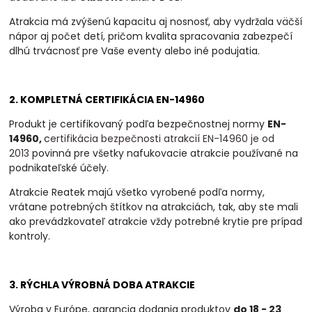
Atrakcia má zvýšenú kapacitu aj nosnosť, aby vydržala väčší
nápor aj počet detí, pričom kvalita spracovania zabezpečí
dlhú trvácnosť pre Vaše eventy alebo iné podujatia.
2. KOMPLETNÁ CERTIFIKÁCIA EN-14960
Produkt je certifikovaný podľa bezpečnostnej normy
EN-
14960,
c
ertifikácia bezpečnosti atrakcií EN-14960 je od
2013
povinná
pre všetky nafukovacie atrakcie používané na
podnikateľské účely.
Atrakcie Reatek majú všetko vyrobené podľa normy,
vrátane potrebných štítkov na atrakciách, tak, aby ste mali
ako prevádzkovateľ atrakcie vždy potrebné krytie pre prípad
kontroly.
3. RÝCHLA VÝROBNÁ DOBA ATRAKCIE
Výroba v Európe, garancia dodania produktov
do 18 - 23