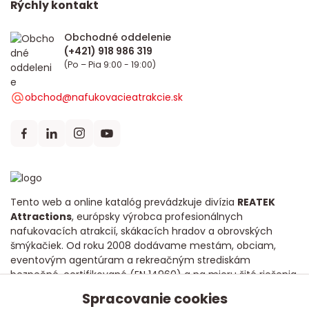
Rýchly kontakt
Obchodné oddelenie
(Po – Pia 9:00 - 19:00)
obchod@nafukovacieatrakcie.sk
Tento web a online katalóg prevádzkuje divízia
REATEK
Attractions
, európsky výrobca profesionálnych
nafukovacích atrakcií, skákacích hradov a obrovských
šmýkačiek. Od roku 2008 dodávame mestám, obciam,
eventovým agentúram a rekreačným strediskám
bezpečné, certifikované (EN 14960) a na mieru šité riešenia
s dôrazom na dlhú životnosť a poctivú kvalitu.
Spracovanie cookies