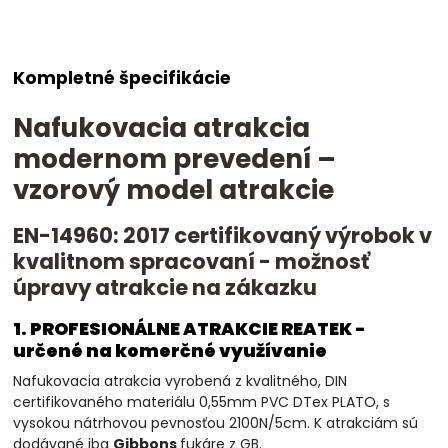
Kompletné špecifikácie
Nafukovacia atrakcia
modernom prevedení –
vzorový model atrakcie
EN-14960: 2017 certifikovaný výrobok v
kvalitnom spracovaní - možnosť
úpravy atrakcie na zákazku
1. PROFESIONÁLNE ATRAKCIE REATEK -
určené na komerčné využívanie
Nafukovacia atrakcia vyrobená z kvalitného, DIN
certifikovaného materiálu 0,55mm PVC DTex PLATO, s
vysokou nátrhovou pevnosťou 2100N/5cm. K atrakciám sú
dodávané iba
Gibbons
fukáre z GB.