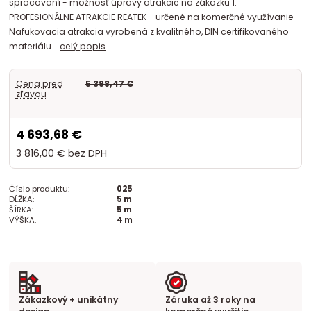
spracovaní - možnosť úpravy atrakcie na zákazku 1.
PROFESIONÁLNE ATRAKCIE REATEK - určené na komerčné využívanie
Nafukovacia atrakcia vyrobená z kvalitného, DIN certifikovaného
materiálu...
celý popis
Cena pred
5 398,47 €
zľavou
4 693,68 €
3 816,00 €
bez DPH
Číslo produktu:
025
DĹŽKA:
5 m
ŠÍRKA:
5 m
VÝŠKA:
4 m
Zákazkový + unikátny
Záruka až 3 roky na