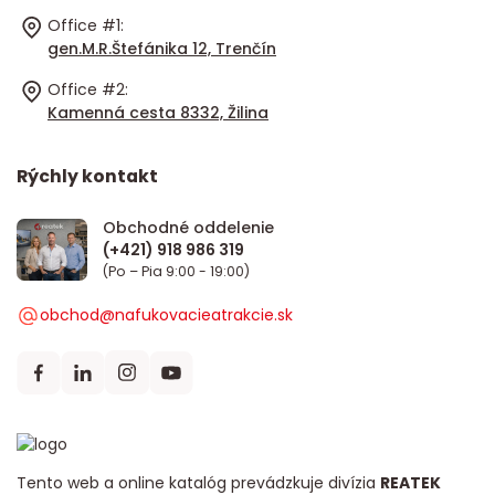
Office #1:
gen.M.R.Štefánika 12, Trenčín
Office #2:
Kamenná cesta 8332, Žilina
Rýchly kontakt
Obchodné oddelenie
(Po – Pia 9:00 - 19:00)
obchod@nafukovacieatrakcie.sk
Tento web a online katalóg prevádzkuje divízia
REATEK