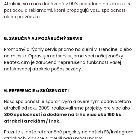
Atrakcie sú u nás dodávané v 99% pripadoch na zákazku s
potlačou a reklamami, ktoré propagujú Vašu spoločnosť
alebo prevádzku.
5. ZÁRUČNÝ AJ POZÁRUČNÝ SERVIS
Promptný a rýchly servis priamo na dielni v Trenčíne, alebo
na mieste. Opravujeme/servisujeme veci našej značky
Reatek, čím je zaručená neprerušená funkčnosť Vašej
nafukovacej atrakcie počas sezóny.
.
6. REFERENCIE a SKÚSENOSTI
Naša spoločnosť je spoľahlivým a overeným dodávateľom
atrakcií od roku 2009, realizovali
sme projekty pre viac ako
300 spoločností a dodáme na trhu viac ako 150 ks
atrakcií a
reklám / 1 rok
.
Prezrite si naše referenčné projekty na našich FB/Instagram
stránkach, aby ste si overili našu prácu naživo.