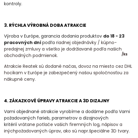
kontroly.
3. RÝCHLA VÝROBNÁ DOBA ATRAKCIE
Výroba v Európe, garancia dodania produktov
do 18 - 23
pracovných dní
podľa
riadnej objednávky / kúpno-
predajnej zmluvy a všetko je dodržiavané podľa našich
/
ks
obchodných podmienok.
Atrakcie Reatek sú dodané načas, dovoz na miesto cez DHL
hocikam v Európe je zabezpečený našou spoločnosťou za
nákupné ceny.
4. ZÁKAZKOVÉ ÚPRAVY ATRAKCIE A 3D DIZAJNY
Vami objednané atrakcie vyrobíme a dodáme podľa Vami
požadovaných farieb, parametrov a dizajnových
kritérií
vrátane potlače vašich firemných log, nápisov a
inýchpožadovaných úprav, ako sú napr.špeciálne 3D tvary.