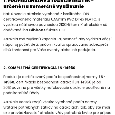
1. PROFESIONÁLNE ATRAKCIE REATEK -
určené na komerčné využívanie
Nafukovacia atrakcia vyrobená z kvalitného, DIN
certifikovaného materiálu 0,55mm PVC DTex PLATO, s
vysokou nátrhovou pevnosťou 2100N/5cm. K atrakciám sú
dodávané iba
Gibbons
fukáre z GB.
Atrakcia má zvýšenú kapacitu aj nosnosť, aby vydržala väčší
nápor aj počet detí, pričom kvalita spracovania zabezpečí
dlhú trvácnosť pre Vaše eventy alebo iné podujatia.
2. KOMPLETNÁ CERTIFIKÁCIA EN-14960
Produkt je certifikovaný podľa bezpečnostnej normy
EN-
14960,
c
ertifikácia bezpečnosti atrakcií EN-14960 je od
2013
povinná
pre všetky nafukovacie atrakcie používané na
podnikateľské účely.
Atrakcie Reatek majú všetko vyrobené podľa normy,
vrátane potrebných štítkov na atrakciách, tak, aby ste mali
ako prevádzkovateľ atrakcie vždy potrebné krytie pre prípad