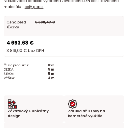
Nafukovacia atrakcia vyrobená z kvalitného, DIN certifikovaného
materiálu...
celý popis
Cena pred
5 398,47 €
zľavou
4 693,68 €
3 816,00 €
bez DPH
Číslo produktu:
028
DĹŽKA:
5 m
ŠÍRKA:
5 m
VÝŠKA:
4 m
Zákazkový + unikátny
Záruka až 3 roky na
design
komerčné využitie