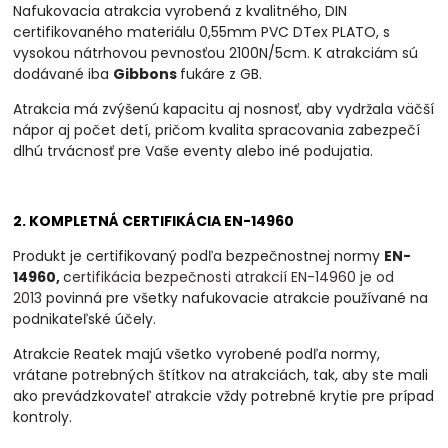
Nafukovacia atrakcia vyrobená z kvalitného, DIN
certifikovaného materiálu 0,55mm PVC DTex PLATO, s
vysokou nátrhovou pevnosťou 2100N/5cm. K atrakciám sú
dodávané iba
Gibbons
fukáre z GB.
Atrakcia má zvýšenú kapacitu aj nosnosť, aby vydržala väčší
nápor aj počet detí, pričom kvalita spracovania zabezpečí
dlhú trvácnosť pre Vaše eventy alebo iné podujatia.
2. KOMPLETNÁ CERTIFIKÁCIA EN-14960
Produkt je certifikovaný podľa bezpečnostnej normy
EN-
14960,
c
ertifikácia bezpečnosti atrakcií EN-14960 je od
2013
povinná
pre všetky nafukovacie atrakcie používané na
podnikateľské účely.
Atrakcie Reatek majú všetko vyrobené podľa normy,
vrátane potrebných štítkov na atrakciách, tak, aby ste mali
ako prevádzkovateľ atrakcie vždy potrebné krytie pre prípad
kontroly.