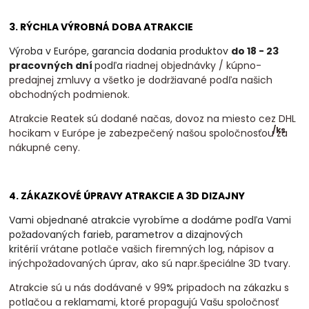
3. RÝCHLA VÝROBNÁ DOBA ATRAKCIE
Výroba v Európe, garancia dodania produktov
do 18 - 23
pracovných dní
podľa
riadnej objednávky / kúpno-
predajnej zmluvy a všetko je dodržiavané podľa našich
obchodných podmienok.
Atrakcie Reatek sú dodané načas, dovoz na miesto cez DHL
/
ks
hocikam v Európe je zabezpečený našou spoločnosťou za
nákupné ceny.
4. ZÁKAZKOVÉ ÚPRAVY ATRAKCIE A 3D DIZAJNY
Vami objednané atrakcie vyrobíme a dodáme podľa Vami
požadovaných farieb, parametrov a dizajnových
kritérií
vrátane potlače vašich firemných log, nápisov a
inýchpožadovaných úprav, ako sú napr.špeciálne 3D tvary.
Atrakcie sú u nás dodávané v 99% pripadoch na zákazku s
potlačou a reklamami, ktoré propagujú Vašu spoločnosť