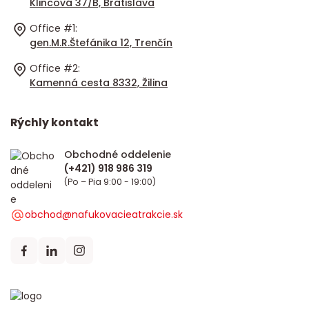
Klincová 37/B, Bratislava
Office #1:
gen.M.R.Štefánika 12, Trenčín
Office #2:
Kamenná cesta 8332, Žilina
Rýchly kontakt
Obchodné oddelenie
(Po – Pia 9:00 - 19:00)
obchod@nafukovacieatrakcie.sk