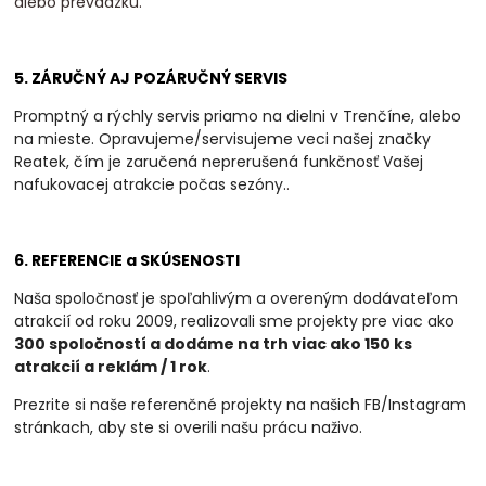
alebo prevádzku.
5. ZÁRUČNÝ AJ POZÁRUČNÝ SERVIS
Promptný a rýchly servis priamo na dielni v Trenčíne, alebo
na mieste. Opravujeme/servisujeme veci našej značky
Reatek, čím je zaručená neprerušená funkčnosť Vašej
nafukovacej atrakcie počas sezóny.
.
6. REFERENCIE a SKÚSENOSTI
Naša spoločnosť je spoľahlivým a overeným dodávateľom
atrakcií od roku 2009, realizovali
sme projekty pre viac ako
300 spoločností a dodáme na trh viac ako 150 ks
atrakcií a
reklám / 1 rok
.
Prezrite si naše referenčné projekty na našich FB/Instagram
stránkach, aby ste si overili našu prácu naživo.