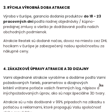
3. RÝCHLA VÝROBNÁ DOBA ATRAKCIE
Výroba v Európe, garancia dodania produktov
do 18 - 23
pracovných dní
podľa
riadnej objednávky / kúpno-
predajnej zmluvy a všetko je dodržiavané podľa našich
obchodných podmienok.
Atrakcie Reatek sú dodané načas, dovoz na miesto cez DHL
hocikam v Európe je zabezpečený našou spoločnosťou za
nákupné ceny.
4. ZÁKAZKOVÉ ÚPRAVY ATRAKCIE A 3D DIZAJNY
Vami objednané atrakcie vyrobíme a dodáme podľa Vami
požadovaných farieb, parametrov a dizajnových
/
ks
kritérií
vrátane potlače vašich firemných log, nápisov a
inýchpožadovaných úprav, ako sú napr.špeciálne 3D tvary.
Atrakcie sú u nás dodávané v 99% pripadoch na zákazku s
potlačou a reklamami, ktoré propagujú Vašu spoločnosť