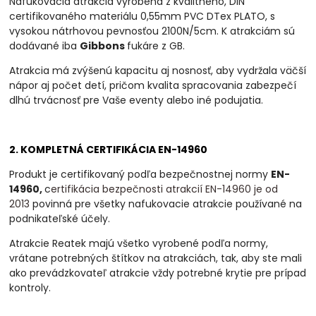
Nafukovacia atrakcia vyrobená z kvalitného, DIN
certifikovaného materiálu 0,55mm PVC DTex PLATO, s
vysokou nátrhovou pevnosťou 2100N/5cm. K atrakciám sú
dodávané iba
Gibbons
fukáre z GB.
Atrakcia má zvýšenú kapacitu aj nosnosť, aby vydržala väčší
nápor aj počet detí, pričom kvalita spracovania zabezpečí
dlhú trvácnosť pre Vaše eventy alebo iné podujatia.
2. KOMPLETNÁ CERTIFIKÁCIA EN-14960
Produkt je certifikovaný podľa bezpečnostnej normy
EN-
14960,
c
ertifikácia bezpečnosti atrakcií EN-14960 je od
2013
povinná
pre všetky nafukovacie atrakcie používané na
podnikateľské účely.
Atrakcie Reatek majú všetko vyrobené podľa normy,
vrátane potrebných štítkov na atrakciách, tak, aby ste mali
ako prevádzkovateľ atrakcie vždy potrebné krytie pre prípad
kontroly.