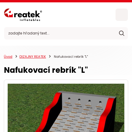
Úvod
DIZAJNY REATEK
Nafukovací rebrík "L"
Nafukovací rebrík "L"