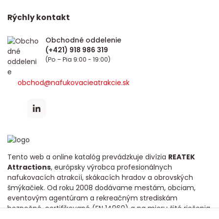
Rýchly kontakt
Obchodné oddelenie
(Po – Pia 9:00 - 19:00)
obchod@nafukovacieatrakcie.sk
Tento web a online katalóg prevádzkuje divízia
REATEK
Attractions
, európsky výrobca profesionálnych
nafukovacích atrakcií, skákacích hradov a obrovských
šmýkačiek. Od roku 2008 dodávame mestám, obciam,
eventovým agentúram a rekreačným strediskám
bezpečné, certifikované (EN 14960) a na mieru šité riešenia
s dôrazom na dlhú životnosť a poctivú kvalitu.