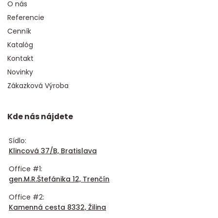
O nás
Referencie
Cenník
Katalóg
Kontakt
Novinky
Zákazková Výroba
Kde nás nájdete
Sídlo:
Klincová 37/B, Bratislava
Office #1:
gen.M.R.Štefánika 12, Trenčín
Office #2:
Kamenná cesta 8332, Žilina