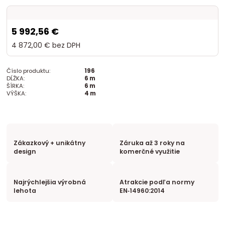
5 992,56 €
4 872,00 €
bez DPH
Číslo produktu:
196
DĹŽKA:
6 m
ŠÍRKA:
6 m
VÝŠKA:
4 m
Zákazkový + unikátny
Záruka až 3 roky na
design
komerčné využitie
Najrýchlejšia výrobná
Atrakcie podľa normy
lehota
EN‑14960:2014