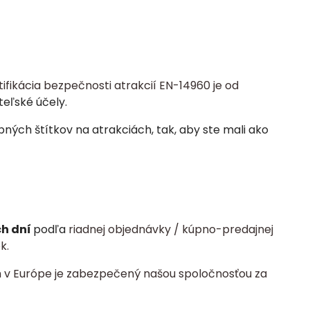
tifikácia bezpečnosti atrakcií EN-14960 je od
teľské účely.
ých štítkov na atrakciách, tak, aby ste mali ako
ch dní
podľa
riadnej objednávky / kúpno-predajnej
k.
 v Európe je zabezpečený našou spoločnosťou za