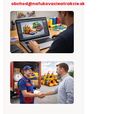
obchod@nafukovacieatrakcie.sk