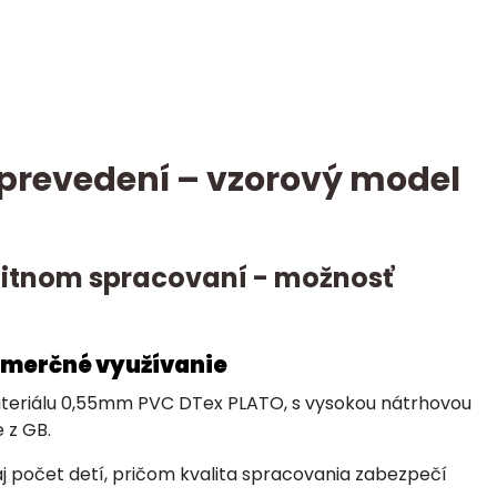
revedení – vzorový model
alitnom spracovaní - možnosť
omerčné využívanie
materiálu 0,55mm PVC DTex PLATO, s vysokou nátrhovou
 z GB.
aj počet detí, pričom kvalita spracovania zabezpečí