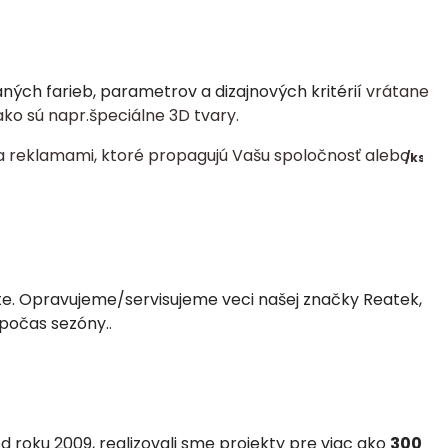
ch farieb, parametrov a dizajnových kritérií
vrátane
ko sú napr.špeciálne 3D tvary.
a reklamami, ktoré propagujú Vašu spoločnosť alebo
/
ks
ste. Opravujeme/servisujeme veci našej značky Reatek,
 počas sezóny.
.
 roku 2009, realizovali
sme projekty pre viac ako
300