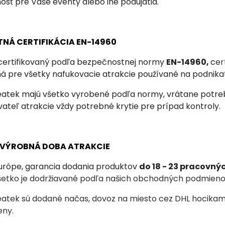
osť pre Vaše eventy alebo iné podujatia.
TNÁ CERTIFIKÁCIA EN-14960
 certifikovaný podľa bezpečnostnej normy
EN-14960,
c
er
ná
pre všetky nafukovacie atrakcie používané na podnika
eatek majú všetko vyrobené podľa normy, vrátane potrebn
ateľ atrakcie vždy potrebné krytie pre prípad kontroly.
A VÝROBNÁ DOBA ATRAKCIE
urópe, garancia dodania produktov
do 18 - 23 pracovný
šetko je dodržiavané podľa našich obchodných podmieno
eatek sú dodané načas, dovoz na miesto cez DHL hocikam
eny.