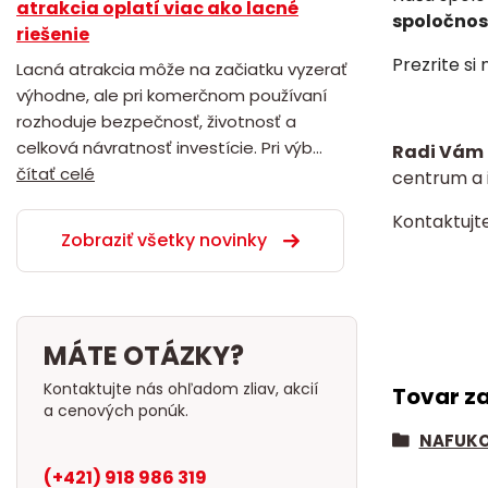
atrakcia oplatí viac ako lacné
spoločnost
riešenie
Prezrite si
Lacná atrakcia môže na začiatku vyzerať
výhodne, ale pri komerčnom používaní
rozhoduje bezpečnosť, životnosť a
celková návratnosť investície. Pri výb...
Radi Vám 
čítať celé
centrum a i
Kontaktujt
Zobraziť všetky novinky
MÁTE OTÁZKY?
Kontaktujte nás ohľadom zliav, akcií
Tovar z
a cenových ponúk.
NAFUKO
(+421) 918 986 319