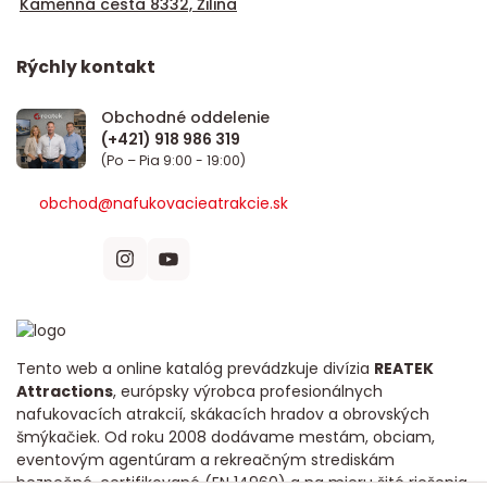
Kamenná cesta 8332, Žilina
Rýchly kontakt
Obchodné oddelenie
(Po – Pia 9:00 - 19:00)
obchod@nafukovacieatrakcie.sk
Tento web a online katalóg prevádzkuje divízia
REATEK
Attractions
, európsky výrobca profesionálnych
nafukovacích atrakcií, skákacích hradov a obrovských
šmýkačiek. Od roku 2008 dodávame mestám, obciam,
eventovým agentúram a rekreačným strediskám
bezpečné, certifikované (EN 14960) a na mieru šité riešenia