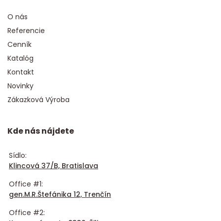
O nás
Referencie
Cenník
Katalóg
Kontakt
Novinky
Zákazková Výroba
Kde nás nájdete
Sídlo:
Klincová 37/B, Bratislava
Office #1:
gen.M.R.Štefánika 12, Trenčín
Office #2: