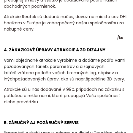
obchodných podmienok.
Atrakcie Reatek sú dodané načas, dovoz na miesto cez DHL
hocikam v Európe je zabezpečený našou spoločnosťou za
nákupné ceny.
/
ks
4. ZÁKAZKOVÉ ÚPRAVY ATRAKCIE A 3D DIZAJNY
Vami objednané atrakcie vyrobíme a dodáme podľa Vami
požadovaných farieb, parametrov a dizajnových
kritérií
vrátane potlače vašich firemných log, nápisov a
inýchpožadovaných úprav, ako sú napr.špeciálne 3D tvary.
Atrakcie sú u nás dodávané v 99% pripadoch na zákazku s
potlačou a reklamami, ktoré propagujú Vašu spoločnosť
alebo prevádzku.
5. ZÁRUČNÝ AJ POZÁRUČNÝ SERVIS
Promptný a rýchly servis priamo na dielni v Trenčíne, alebo