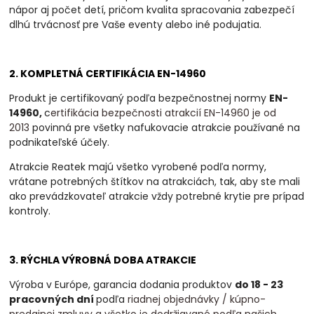
nápor aj počet detí, pričom kvalita spracovania zabezpečí
dlhú trvácnosť pre Vaše eventy alebo iné podujatia.
2. KOMPLETNÁ CERTIFIKÁCIA EN-14960
Produkt je certifikovaný podľa bezpečnostnej normy
EN-
14960,
c
ertifikácia bezpečnosti atrakcií EN-14960 je od
2013
povinná
pre všetky nafukovacie atrakcie používané na
podnikateľské účely.
Atrakcie Reatek majú všetko vyrobené podľa normy,
vrátane potrebných štítkov na atrakciách, tak, aby ste mali
ako prevádzkovateľ atrakcie vždy potrebné krytie pre prípad
kontroly.
3. RÝCHLA VÝROBNÁ DOBA ATRAKCIE
Výroba v Európe, garancia dodania produktov
do 18 - 23
pracovných dní
podľa
riadnej objednávky / kúpno-
predajnej zmluvy a všetko je dodržiavané podľa našich