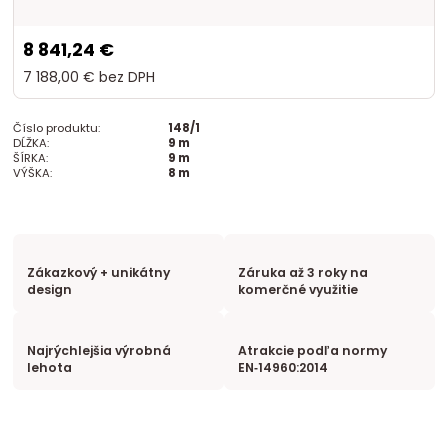
8 841,24 €
7 188,00 €
bez DPH
Číslo produktu:
148/1
DĹŽKA:
9 m
ŠÍRKA:
9 m
VÝŠKA:
8 m
Zákazkový + unikátny
Záruka až 3 roky na
design
komerčné využitie
Najrýchlejšia výrobná
Atrakcie podľa normy
lehota
EN‑14960:2014