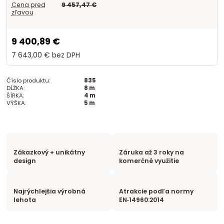
Cena pred
9 457,47 €
zľavou
9 400,89 €
7 643,00 €
bez DPH
Číslo produktu:
835
DĹŽKA:
8 m
ŠÍRKA:
4 m
VÝŠKA:
5 m
Zákazkový + unikátny
Záruka až 3 roky na
design
komerčné využitie
Najrýchlejšia výrobná
Atrakcie podľa normy
lehota
EN‑14960:2014