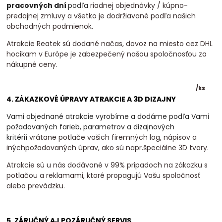
pracovných dní
podľa
riadnej objednávky / kúpno-
predajnej zmluvy a všetko je dodržiavané podľa našich
obchodných podmienok.
Atrakcie Reatek sú dodané načas, dovoz na miesto cez DHL
hocikam v Európe je zabezpečený našou spoločnosťou za
nákupné ceny.
/
ks
4. ZÁKAZKOVÉ ÚPRAVY ATRAKCIE A 3D DIZAJNY
Vami objednané atrakcie vyrobíme a dodáme podľa Vami
požadovaných farieb, parametrov a dizajnových
kritérií
vrátane potlače vašich firemných log, nápisov a
inýchpožadovaných úprav, ako sú napr.špeciálne 3D tvary.
Atrakcie sú u nás dodávané v 99% pripadoch na zákazku s
potlačou a reklamami, ktoré propagujú Vašu spoločnosť
alebo prevádzku.
5. ZÁRUČNÝ AJ POZÁRUČNÝ SERVIS