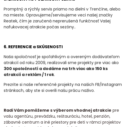
Promptný a rýchly servis priamo na dielni v Trenčíne, alebo
na mieste. Opravujeme/servisujeme veci našej značky
Reatek, čím je zaručená neprerušená funkčnosť Vašej
nafukovacej atrakcie počas sezóny.
.
6. REFERENCIE a SKÚSENOSTI
Naša spoločnosť je spoľahlivým a overeným dodávateľom
atrakcií od roku 2009, realizovali
sme projekty pre viac ako
300 spoločností a dodáme na trh viac ako 150 ks
atrakcií a
reklám / 1 rok
.
Prezrite si naše referenčné projekty na našich FB/Instagram
stránkach, aby ste si overili našu prácu naživo.
Radi Vám pomôžeme s výberom vhodnej atrakcie
pre
vašu agentúru, prevádzku, reštauráciu, hotel, penzión,
zábavné centrum a iné priestory pre deti v rámci projektov