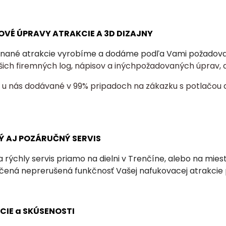
OVÉ ÚPRAVY ATRAKCIE A 3D DIZAJNY
nané atrakcie vyrobíme a dodáme podľa Vami požadovaný
šich firemných log, nápisov a inýchpožadovaných úprav, a
ú u nás dodávané v 99% pripadoch na zákazku s potlačou 
Ý AJ POZÁRUČNÝ SERVIS
 rýchly servis priamo na dielni v Trenčíne, alebo na mie
učená neprerušená funkčnosť Vašej nafukovacej atrakcie
NCIE a SKÚSENOSTI