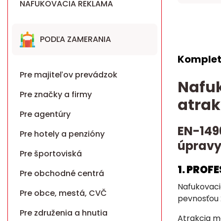
NAFUKOVACIA REKLAMA
PODĽA ZAMERANIA
Komplet
Pre majiteľov prevádzok
Nafuk
Pre značky a firmy
atrak
Pre agentúry
EN-149
Pre hotely a penzióny
úpravy
Pre športoviská
1. PROF
Pre obchodné centrá
Nafukovaci
Pre obce, mestá, CVČ
pevnosťou 
Pre združenia a hnutia
Atrakcia má