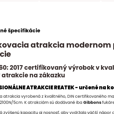
né špecifikácie
ovacia atrakcia modernom p
cie
60: 2017 certifikovaný výrobok v kv
 atrakcie na zákazku
ESIONÁLNE ATRAKCIE REATEK - určené na k
a atrakcia vyrobená z kvalitného, DIN certifikovaného 
2100N/5cm. K atrakciám sú dodávané iba
Gibbons
fukáre
 zvýšenú kapacitu aj nosnosť, aby vydržala väčší nápor 