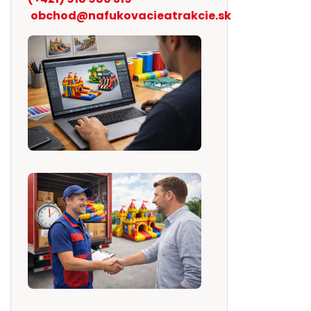
obchod@nafukovacieatrakcie.sk