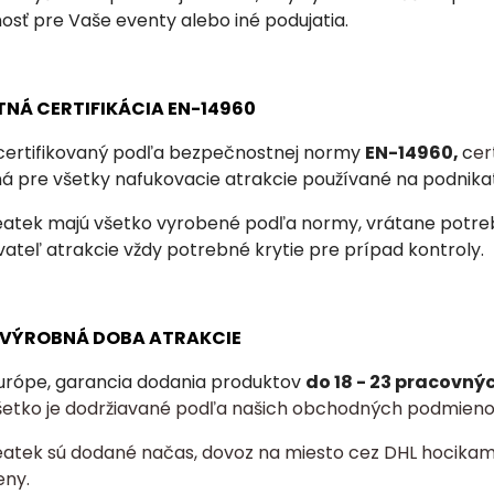
osť pre Vaše eventy alebo iné podujatia.
TNÁ CERTIFIKÁCIA EN-14960
 certifikovaný podľa bezpečnostnej normy
EN-14960,
c
er
ná
pre všetky nafukovacie atrakcie používané na podnika
eatek majú všetko vyrobené podľa normy, vrátane potrebn
ateľ atrakcie vždy potrebné krytie pre prípad kontroly.
A VÝROBNÁ DOBA ATRAKCIE
urópe, garancia dodania produktov
do 18 - 23 pracovný
šetko je dodržiavané podľa našich obchodných podmieno
eatek sú dodané načas, dovoz na miesto cez DHL hocikam
eny.