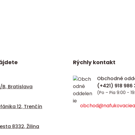
ájdete
Rýchly kontakt
Obchodné odde
/B, Bratislava
(Po – Pia 9:00 - 19
obchod@nafukovacieat
fánika 12, Trenčín
sta 8332, Žilina