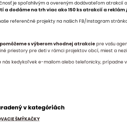
čnosť je spoľahlivým a overeným dodávateľom atrakcií od
í a dodáme na trh viac ako 150 ks atrakcií a
reklám /
 naše referenčné projekty na našich FB/Instagram stránkach
pomôžeme s výberom vhodnej atrakcie
pre vašu agent
né priestory pre deti v rámci projektov obcí, miest a nezi
e nás kedykoľvek e-mailom alebo telefonicky, prípadne v
aradený v kategóriách
VACIE ŠMÝKAČKY