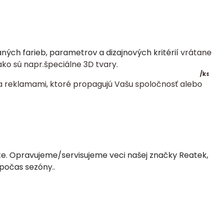
ch farieb, parametrov a dizajnových kritérií
vrátane
ko sú napr.špeciálne 3D tvary.
/
ks
a reklamami, ktoré propagujú Vašu spoločnosť alebo
ste. Opravujeme/servisujeme veci našej značky Reatek,
 počas sezóny.
.