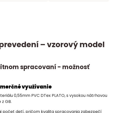
revedení – vzorový model
alitnom spracovaní - možnosť
omerčné využívanie
materiálu 0,55mm PVC DTex PLATO, s vysokou nátrhovou
 z GB.
aj počet detí, pričom kvalita spracovania zabezpečí