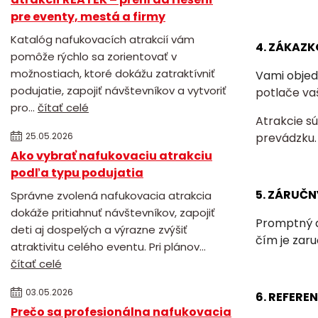
pre eventy, mestá a firmy
Katalóg nafukovacích atrakcií vám
4. ZÁKAZK
pomôže rýchlo sa zorientovať v
možnostiach, ktoré dokážu zatraktívniť
Vami objed
podujatie, zapojiť návštevníkov a vytvoriť
potlače va
pro...
čítať celé
Atrakcie s
25.05.2026
prevádzku.
Ako vybrať nafukovaciu atrakciu
podľa typu podujatia
5. ZÁRUČN
Správne zvolená nafukovacia atrakcia
dokáže pritiahnuť návštevníkov, zapojiť
Promptný a
deti aj dospelých a výrazne zvýšiť
čím je zar
atraktivitu celého eventu. Pri plánov...
čítať celé
03.05.2026
6. REFERE
Prečo sa profesionálna nafukovacia