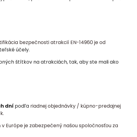
tifikácia bezpečnosti atrakcií EN-14960 je od
teľské účely.
ých štítkov na atrakciách, tak, aby ste mali ako
ch dní
podľa
riadnej objednávky / kúpno-predajnej
k.
 v Európe je zabezpečený našou spoločnosťou za