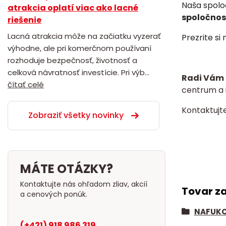
Naša spolo
atrakcia oplatí viac ako lacné
spoločnost
riešenie
Lacná atrakcia môže na začiatku vyzerať
Prezrite si
výhodne, ale pri komerčnom používaní
rozhoduje bezpečnosť, životnosť a
celková návratnosť investície. Pri výb...
Radi Vám 
čítať celé
centrum a i
Kontaktujt
Zobraziť všetky novinky
MÁTE OTÁZKY?
Kontaktujte nás ohľadom zliav, akcií
Tovar z
a cenových ponúk.
NAFUKO
(+421) 918 986 319