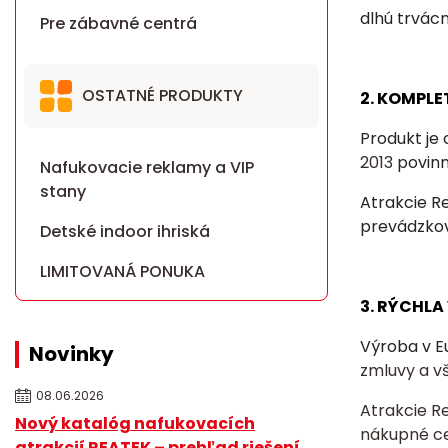
dlhú trvácn
Pre zábavné centrá
OSTATNÉ PRODUKTY
2. KOMPLE
Produkt je
2013
povin
Nafukovacie reklamy a VIP
stany
Atrakcie R
prevádzkov
Detské indoor ihriská
LIMITOVANÁ PONUKA
3. RÝCHL
Výroba v E
Novinky
zmluvy a v
08.06.2026
Atrakcie R
Nový katalóg nafukovacích
nákupné c
atrakcií REATEK – prehľad riešení