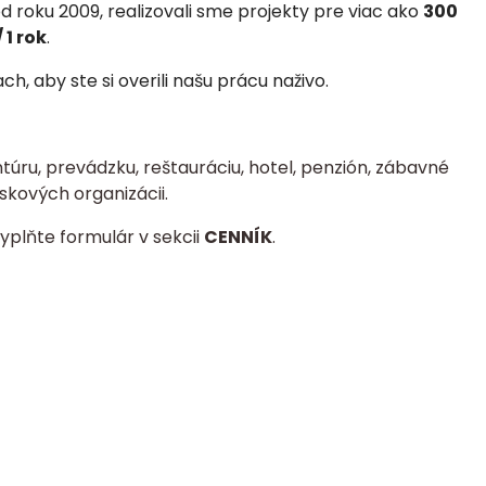
 roku 2009, realizovali
sme projekty pre viac ako
300
 1 rok
.
, aby ste si overili našu prácu naživo.
úru, prevádzku, reštauráciu, hotel, penzión, zábavné
skových organizácii.
yplňte formulár v sekcii
CENNÍK
.