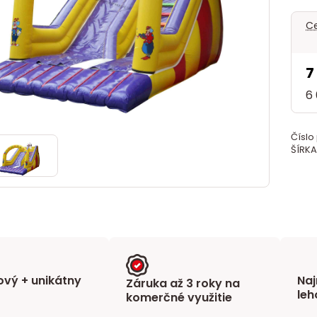
Ce
7
6
Číslo
ŠÍRKA
vý + unikátny
Naj
Záruka až 3 roky na
leh
komerčné využitie