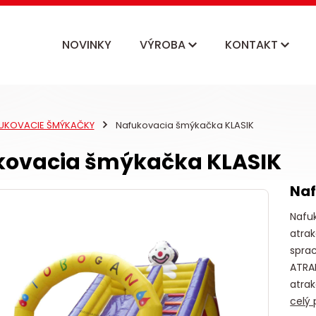
NOVINKY
VÝROBA
KONTAKT
UKOVACIE ŠMÝKAČKY
Nafukovacia šmýkačka KLASIK
kovacia šmýkačka KLASIK
Naf
Nafu
atrak
sprac
ATRA
atrak
celý 