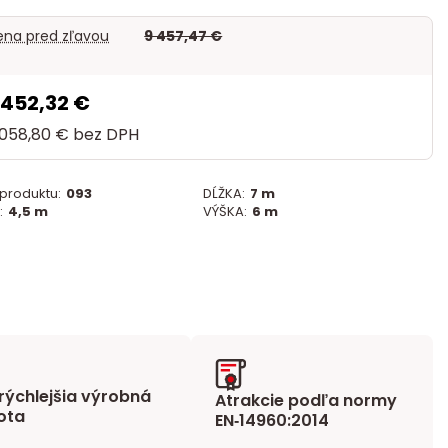
na pred zľavou
9 457,47 €
 452,32 €
 058,80 €
bez DPH
 produktu:
093
DĹŽKA:
7 m
:
4,5 m
VÝŠKA:
6 m
rýchlejšia výrobná
Atrakcie podľa normy
ota
EN‑14960:2014