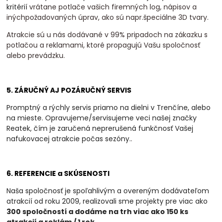
kritérií
vrátane potlače vašich firemných log, nápisov a
inýchpožadovaných úprav, ako sú napr.špeciálne 3D tvary.
Atrakcie sú u nás dodávané v 99% pripadoch na zákazku s
potlačou a reklamami, ktoré propagujú Vašu spoločnosť
alebo prevádzku.
5. ZÁRUČNÝ AJ POZÁRUČNÝ SERVIS
Promptný a rýchly servis priamo na dielni v Trenčíne, alebo
na mieste. Opravujeme/servisujeme veci našej značky
Reatek, čím je zaručená neprerušená funkčnosť Vašej
nafukovacej atrakcie počas sezóny.
.
6. REFERENCIE a SKÚSENOSTI
Naša spoločnosť je spoľahlivým a overeným dodávateľom
atrakcií od roku 2009, realizovali
sme projekty pre viac ako
300 spoločností a dodáme na trh viac ako 150 ks
atrakcií a
reklám / 1 rok
.