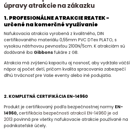
úpravy atrakcie na zákazku
1. PROFESIONÁLNE ATRAKCIE REATEK -
určené na komerčné využívanie
Nafukovacia atrakcia vyrobená z kvalitného, DIN
certifikovaného materiálu 0,55mm PVC DTex PLATO, s
vysokou nátrhovou pevnosťou 2100N/5cm. K atrakciám sú
dodávané iba
Gibbons
fukáre z GB.
Atrakcia má zvýšenú kapacitu aj nosnosť, aby vydržala väčší
nápor aj počet detí, pričom kvalita spracovania zabezpečí
dlhú trvácnosť pre Vaše eventy alebo iné podujatia.
2. KOMPLETNÁ CERTIFIKÁCIA EN-14960
Produkt je certifikovaný podľa bezpečnostnej normy
EN-
14960,
c
ertifikácia bezpečnosti atrakcií EN-14960 je od
2013
povinná
pre všetky nafukovacie atrakcie používané na
podnikateľské účely.