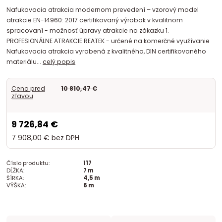
Nafukovacia atrakcia modernom prevedení – vzorový model
atrakcie EN-14960: 2017 certifikovaný výrobok v kvalitnom
spracovaní - možnosť úpravy atrakcie na zákazku 1.
PROFESIONÁLNE ATRAKCIE REATEK - určené na komerčné využívanie
Nafukovacia atrakcia vyrobená z kvalitného, DIN certifikovaného
materiálu...
celý popis
Cena pred
10 810,47 €
zľavou
9 726,84 €
7 908,00 €
bez DPH
Číslo produktu:
117
DĹŽKA:
7 m
ŠÍRKA:
4,5 m
VÝŠKA:
6 m