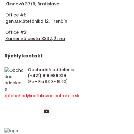
Klincová 37/B, Bratislava
Office #1:
gen.M.R.Štefánika 12, Trenčín
Office #2:
Kamenná cesta 8332, Žilina
Rýchly kontakt
Obchodné oddelenie
(Po – Pia 9:00 - 19:00)
obchod@nafukovacieatrakcie.sk