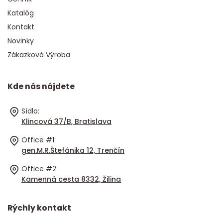
Katalóg
Kontakt
Novinky
Zákazková Výroba
Kde nás nájdete
Sídlo:
Klincová 37/B, Bratislava
Office #1:
gen.M.R.Štefánika 12, Trenčín
Office #2:
Kamenná cesta 8332, Žilina
Rýchly kontakt