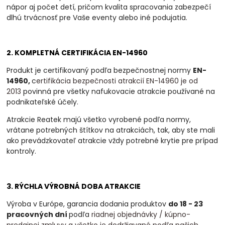
nápor aj počet detí, pričom kvalita spracovania zabezpečí
dlhú trvácnosť pre Vaše eventy alebo iné podujatia.
2. KOMPLETNÁ CERTIFIKÁCIA EN-14960
Produkt je certifikovaný podľa bezpečnostnej normy
EN-
14960,
c
ertifikácia bezpečnosti atrakcií EN-14960 je od
2013
povinná
pre všetky nafukovacie atrakcie používané na
podnikateľské účely.
Atrakcie Reatek majú všetko vyrobené podľa normy,
vrátane potrebných štítkov na atrakciách, tak, aby ste mali
ako prevádzkovateľ atrakcie vždy potrebné krytie pre prípad
kontroly.
3. RÝCHLA VÝROBNÁ DOBA ATRAKCIE
Výroba v Európe, garancia dodania produktov
do 18 - 23
pracovných dní
podľa
riadnej objednávky / kúpno-
predajnej zmluvy a všetko je dodržiavané podľa našich