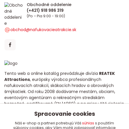
Obchodné oddelenie
(Po – Pia 9:00 - 19:00)
obchod@nafukovacieatrakcie.sk
Tento web a online katalóg prevádzkuje divízia
REATEK
Attractions
, európsky výrobca profesionálnych
nafukovacích atrakcií, skákacích hradov a obrovských
šmýkačiek. Od roku 2008 dodávame mestám, obciam,
eventovým agentúram a rekreačným strediskám
bezpečné, certifikované (EN 14960) a na mieru šité riešenia
s dôrazom na dlhú životnosť a poctivú kvalitu.
Spracovanie cookies
Náš e-shop a partneri potrebujú Váš
súhlas
s použitím
súborov cookies, aby Vám mohli zobrazovať informácie