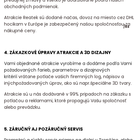
obchodných podmienok.
Atrakcie Reatek sú dodané načas, dovoz na miesto cez DHL
hocikam v Európe je zabezpečený našou spoločnosťou za
/
ks
nákupné ceny.
4. ZÁKAZKOVÉ ÚPRAVY ATRAKCIE A 3D DIZAJNY
Vami objednané atrakcie vyrobíme a dodáme podľa Vami
požadovaných farieb, parametrov a dizajnových
kritérií
vrátane potlače vašich firemných log, nápisov a
inýchpožadovaných úprav, ako sú napr.špeciálne 3D tvary.
Atrakcie sú u nás dodávané v 99% pripadoch na zákazku s
potlačou a reklamami, ktoré propagujú Vašu spoločnosť
alebo prevádzku.
5. ZÁRUČNÝ AJ POZÁRUČNÝ SERVIS
Promptný a rýchly servis priamo na dielni v Trenčíne, alebo