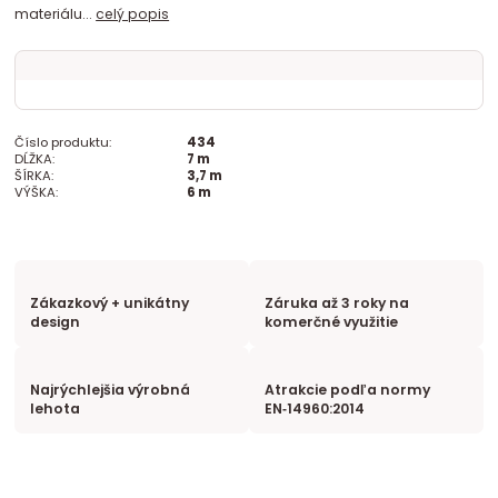
materiálu...
celý popis
Číslo produktu:
434
DĹŽKA:
7 m
ŠÍRKA:
3,7 m
VÝŠKA:
6 m
Zákazkový + unikátny
Záruka až 3 roky na
design
komerčné využitie
Najrýchlejšia výrobná
Atrakcie podľa normy
lehota
EN‑14960:2014