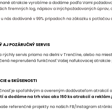
nané atrakcie vyrobíme a dodáme podľa Vami požadovaný
šich firemných log, nápisov a inýchpožadovaných úprav, a
ú u nás dodávané v 99% pripadoch na zákazku s potlačou 
Ý AJ POZÁRUČNÝ SERVIS
 rýchly servis priamo na dielni v Trenčíne, alebo na mie
učená neprerušená funkčnosť Vašej nafukovacej atrakcie
NCIE a SKÚSENOSTI
čnosť je spoľahlivým a overeným dodávateľom atrakcií od
í a dodáme na trh viac ako 150 ks atrakcií a
reklám /
 naše referenčné projekty na našich FB/Instagram stránkach