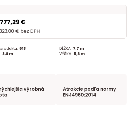
 777,29 €
 323,00 €
bez DPH
 produktu:
618
DĹŽKA:
7,7 m
:
3,8 m
VÝŠKA:
5,3 m
rýchlejšia výrobná
Atrakcie podľa normy
ota
EN‑14960:2014