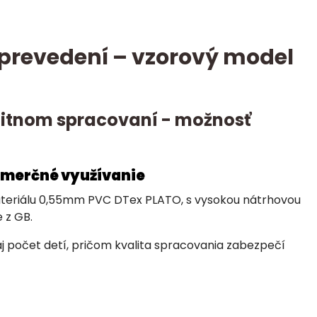
revedení – vzorový model
alitnom spracovaní - možnosť
omerčné využívanie
materiálu 0,55mm PVC DTex PLATO, s vysokou nátrhovou
 z GB.
aj počet detí, pričom kvalita spracovania zabezpečí