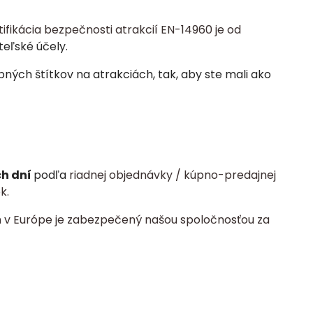
tifikácia bezpečnosti atrakcií EN-14960 je od
teľské účely.
ých štítkov na atrakciách, tak, aby ste mali ako
ch dní
podľa
riadnej objednávky / kúpno-predajnej
k.
 v Európe je zabezpečený našou spoločnosťou za