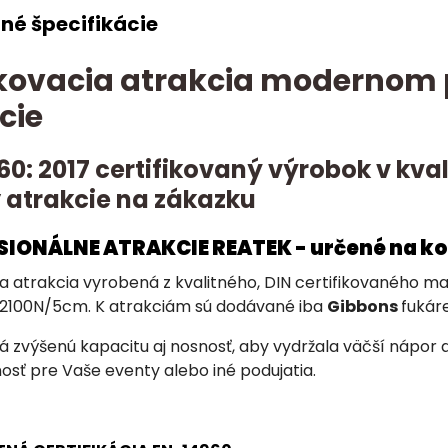
né špecifikácie
ovacia atrakcia modernom p
cie
60: 2017 certifikovaný výrobok v kv
 atrakcie na zákazku
ESIONÁLNE ATRAKCIE REATEK - určené na k
a atrakcia vyrobená z kvalitného, DIN certifikovaného 
2100N/5cm. K atrakciám sú dodávané iba
Gibbons
fukáre
 zvýšenú kapacitu aj nosnosť, aby vydržala väčší nápor 
osť pre Vaše eventy alebo iné podujatia.