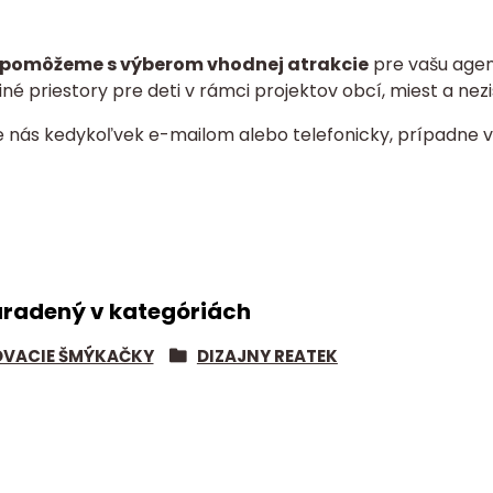
pomôžeme s výberom vhodnej atrakcie
pre vašu agent
né priestory pre deti v rámci projektov obcí, miest a nezi
e nás kedykoľvek e-mailom alebo telefonicky, prípadne v
aradený v kategóriách
VACIE ŠMÝKAČKY
DIZAJNY REATEK