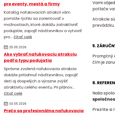
Vami objed
pre eventy, mestá a firmy
potlače va
Katalóg nafukovacích atrakcií vám
pomôže rýchlo sa zorientovať v
Atrakcie s
možnostiach, ktoré dokážu zatraktívniť
prevádzku.
podujatie, zapojiť návštevníkov a vytvoriť
pro...
čítať celé
5. ZÁRUČN
25.05.2026
Ako vybrať nafukovaciu atrakciu
Promptný a
podľa typu podujatia
čím je zar
Správne zvolená nafukovacia atrakcia
dokáže pritiahnuť návštevníkov, zapojiť
deti aj dospelých a výrazne zvýšiť
6. REFERE
atraktivitu celého eventu. Pri plánov...
Naša spolo
čítať celé
spoločnost
03.05.2026
Prezrite si
Prečo sa profesionálna nafukovacia