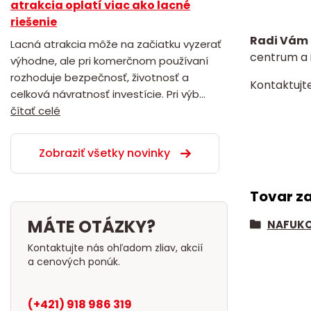
atrakcia oplatí viac ako lacné
riešenie
Radi Vám 
Lacná atrakcia môže na začiatku vyzerať
centrum a i
výhodne, ale pri komerčnom používaní
rozhoduje bezpečnosť, životnosť a
Kontaktujt
celková návratnosť investície. Pri výb...
čítať celé
Zobraziť všetky novinky
Tovar z
MÁTE OTÁZKY?
NAFUKO
Kontaktujte nás ohľadom zliav, akcií
a cenových ponúk.
(+421) 918 986 319