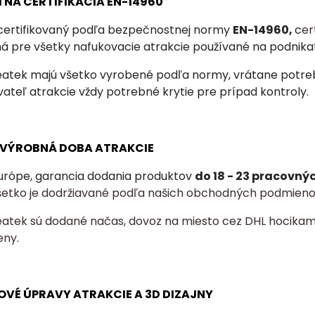
TNÁ CERTIFIKÁCIA EN-14960
 certifikovaný podľa bezpečnostnej normy
EN-14960,
c
er
ná
pre všetky nafukovacie atrakcie používané na podnika
eatek majú všetko vyrobené podľa normy, vrátane potrebn
ateľ atrakcie vždy potrebné krytie pre prípad kontroly.
A VÝROBNÁ DOBA ATRAKCIE
urópe, garancia dodania produktov
do 18 - 23 pracovný
šetko je dodržiavané podľa našich obchodných podmieno
eatek sú dodané načas, dovoz na miesto cez DHL hocikam
eny.
OVÉ ÚPRAVY ATRAKCIE A 3D DIZAJNY