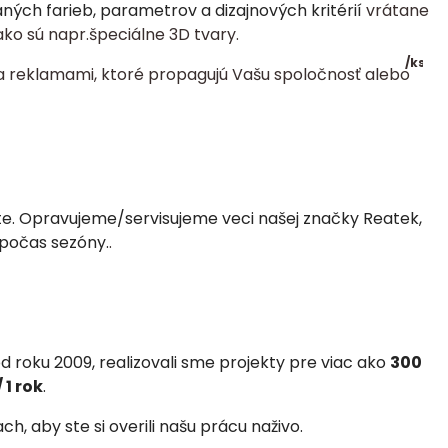
ch farieb, parametrov a dizajnových kritérií
vrátane
ko sú napr.špeciálne 3D tvary.
/
ks
a reklamami, ktoré propagujú Vašu spoločnosť alebo
ste. Opravujeme/servisujeme veci našej značky Reatek,
 počas sezóny.
.
 roku 2009, realizovali
sme projekty pre viac ako
300
 1 rok
.
, aby ste si overili našu prácu naživo.