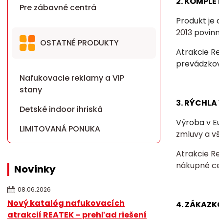
2. KOMPLE
Pre zábavné centrá
Produkt je
2013
povin
OSTATNÉ PRODUKTY
Atrakcie R
prevádzkov
Nafukovacie reklamy a VIP
stany
3. RÝCHL
Detské indoor ihriská
Výroba v E
LIMITOVANÁ PONUKA
zmluvy a v
Atrakcie R
nákupné c
Novinky
08.06.2026
Nový katalóg nafukovacích
4. ZÁKAZK
atrakcií REATEK – prehľad riešení