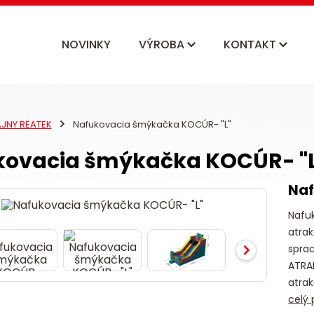
NOVINKY
VÝROBA
KONTAKT
AJNY REATEK
Nafukovacia šmýkačka KOCÚR- "L"
kovacia šmýkačka KOCÚR- "L
Na
Nafu
atrak
sprac
ATRA
atrak
celý 