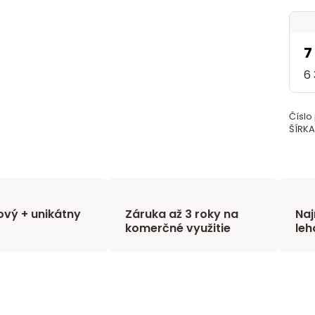
7
6
Číslo
ŠÍRKA
vý + unikátny
Záruka až 3 roky na
Naj
komerčné využitie
leh