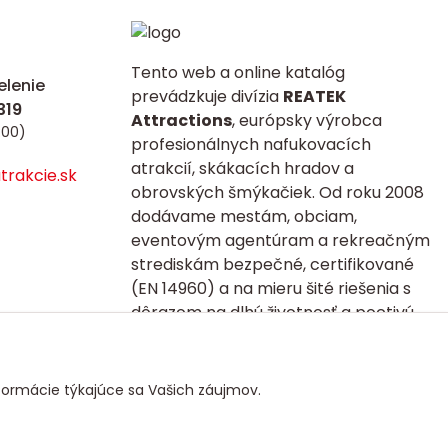
Tento web a online katalóg
lenie
prevádzkuje divízia
REATEK
Attractions
, európsky výrobca
:00)
profesionálnych nafukovacích
atrakcií, skákacích hradov a
rakcie.sk
obrovských šmýkačiek. Od roku 2008
dodávame mestám, obciam,
eventovým agentúram a rekreačným
strediskám bezpečné, certifikované
(EN 14960) a na mieru šité riešenia s
dôrazom na dlhú životnosť a poctivú
kvalitu.
formácie týkajúce sa Vašich záujmov.