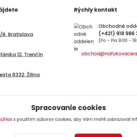
ájdete
Rýchly kontakt
Obchodné odde
/B, Bratislava
(Po – Pia 9:00 - 19
obchod@nafukovacieat
fánika 12, Trenčín
sta 8332, Žilina
Spracovanie cookies
súhlas
s použitím súborov cookies, aby Vám mohli zobrazovať in