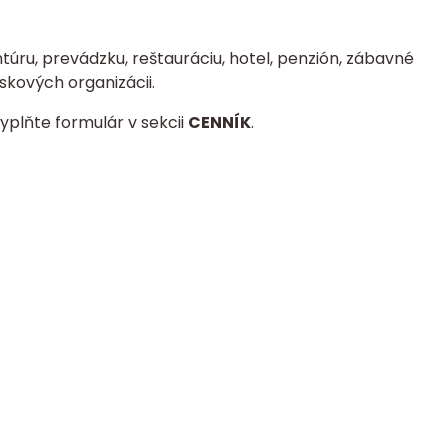
úru, prevádzku, reštauráciu, hotel, penzión, zábavné
skových organizácii.
yplňte formulár v sekcii
CENNÍK
.