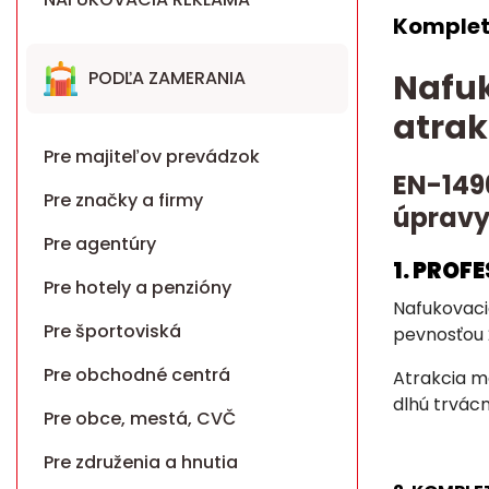
Komplet
PODĽA ZAMERANIA
Nafuk
atrak
Pre majiteľov prevádzok
EN-149
Pre značky a firmy
úpravy
Pre agentúry
1. PROF
Pre hotely a penzióny
Nafukovaci
Pre športoviská
pevnosťou 
Pre obchodné centrá
Atrakcia má
dlhú trvácn
Pre obce, mestá, CVČ
Pre združenia a hnutia