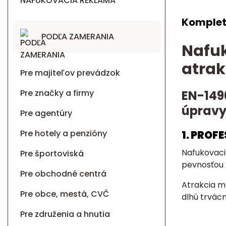
NAFUKOVACIA REKLAMA
Komplet
PODĽA ZAMERANIA
Nafuk
atrak
Pre majiteľov prevádzok
Pre značky a firmy
EN-149
úpravy
Pre agentúry
Pre hotely a penzióny
1. PROF
Nafukovaci
Pre športoviská
pevnosťou 
Pre obchodné centrá
Atrakcia má
Pre obce, mestá, CVČ
dlhú trvácn
Pre združenia a hnutia