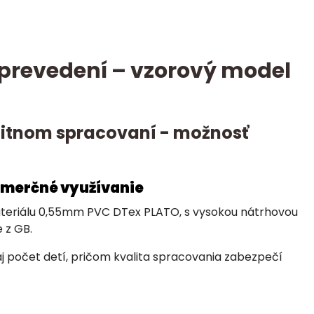
revedení – vzorový model
alitnom spracovaní - možnosť
omerčné využívanie
materiálu 0,55mm PVC DTex PLATO, s vysokou nátrhovou
 z GB.
aj počet detí, pričom kvalita spracovania zabezpečí