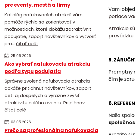
pre eventy, mestá a firmy
Vami objed
Katalóg nafukovacích atrakcií vám
potlače va
pomôže rýchlo sa zorientovať v
Atrakcie s
možnostiach, ktoré dokážu zatraktívniť
prevádzku.
podujatie, zapojiť návštevníkov a vytvoriť
pro...
čítať celé
25.05.2026
5. ZÁRUČN
Ako vybrať nafukovaciu atrakciu
podľa typu podujatia
Promptný a
čím je zar
Správne zvolená nafukovacia atrakcia
dokáže pritiahnuť návštevníkov, zapojiť
deti aj dospelých a výrazne zvýšiť
atraktivitu celého eventu. Pri plánov...
6. REFERE
čítať celé
Naša spolo
spoločnost
03.05.2026
Prečo sa profesionálna nafukovacia
Prezrite si