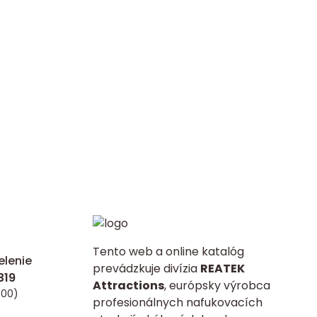
Tento web a online katalóg
lenie
prevádzkuje divízia
REATEK
Attractions
, európsky výrobca
:00)
profesionálnych nafukovacích