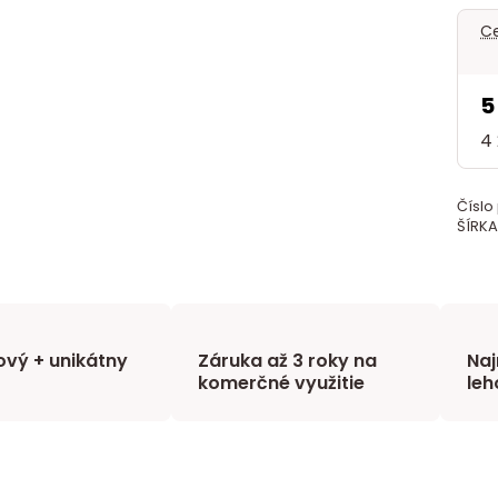
Ce
5
4 
Číslo
ŠÍRKA
vý + unikátny
Záruka až 3 roky na
Naj
komerčné využitie
leh