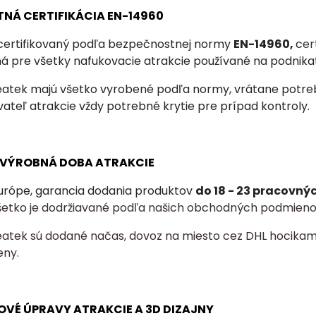
TNÁ CERTIFIKÁCIA EN-14960
 certifikovaný podľa bezpečnostnej normy
EN-14960,
c
er
ná
pre všetky nafukovacie atrakcie používané na podnika
eatek majú všetko vyrobené podľa normy, vrátane potrebn
ateľ atrakcie vždy potrebné krytie pre prípad kontroly.
A VÝROBNÁ DOBA ATRAKCIE
urópe, garancia dodania produktov
do 18 - 23 pracovný
šetko je dodržiavané podľa našich obchodných podmieno
eatek sú dodané načas, dovoz na miesto cez DHL hocikam
eny.
OVÉ ÚPRAVY ATRAKCIE A 3D DIZAJNY