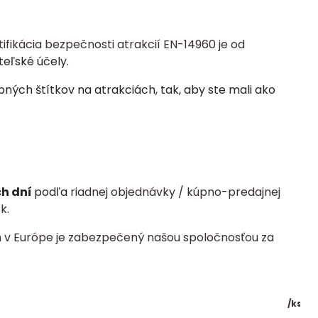
tifikácia bezpečnosti atrakcií EN-14960 je od
teľské účely.
ých štítkov na atrakciách, tak, aby ste mali ako
ch dní
podľa
riadnej objednávky / kúpno-predajnej
k.
 v Európe je zabezpečený našou spoločnosťou za
/
ks