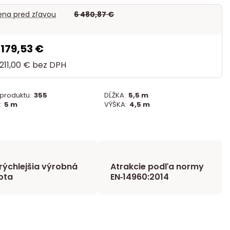
na pred zľavou
6 480,87 €
 179,53 €
211,00 €
bez DPH
 produktu:
355
DĹŽKA:
5,5 m
:
5 m
VÝŠKA:
4,5 m
rýchlejšia výrobná
Atrakcie podľa normy
ota
EN‑14960:2014