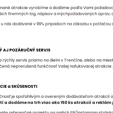
nané atrakcie vyrobíme a dodáme podľa Vami požadovaný
šich firemných log, nápisov a inýchpožadovaných úprav, a
ú u nás dodávané v 99% pripadoch na zákazku s potlačou 
Ý AJ POZÁRUČNÝ SERVIS
 rýchly servis priamo na dielni v Trenčíne, alebo na mie
učená neprerušená funkčnosť Vašej nafukovacej atrakcie
NCIE a SKÚSENOSTI
čnosť je spoľahlivým a overeným dodávateľom atrakcií od
í a dodáme na trh viac ako 150 ks atrakcií a
reklám /
 naše referenčné projekty na našich FB/Instagram stránkach