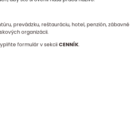
úru, prevádzku, reštauráciu, hotel, penzión, zábavné
skových organizácii.
yplňte formulár v sekcii
CENNÍK
.