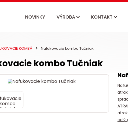
NOVINKY
VÝROBA
KONTAKT
UKOVACIE KOMBÁ
Nafukovacie kombo Tučniak
kovacie kombo Tučniak
Naf
Nafu
atrak
sprac
ATRA
atrak
celý 