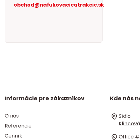
obchod@nafukovacieatrakcie.sk
Informácie pre zákazníkov
Kde nás n
O nás
Sídlo:
Klincová
Referencie
Cenník
Office #1