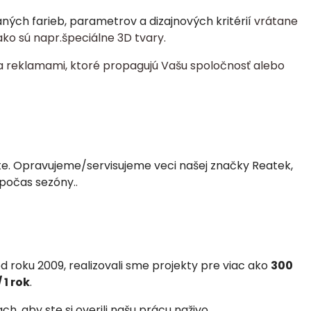
ch farieb, parametrov a dizajnových kritérií
vrátane
ko sú napr.špeciálne 3D tvary.
a reklamami, ktoré propagujú Vašu spoločnosť alebo
ste. Opravujeme/servisujeme veci našej značky Reatek,
 počas sezóny.
.
 roku 2009, realizovali
sme projekty pre viac ako
300
 1 rok
.
, aby ste si overili našu prácu naživo.