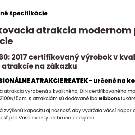
né špecifikácie
ovacia atrakcia modernom p
cie
60: 2017 certifikovaný výrobok v kv
 atrakcie na zákazku
ESIONÁLNE ATRAKCIE REATEK - určené na k
a atrakcia vyrobená z kvalitného, DIN certifikovaného 
2100N/5cm. K atrakciám sú dodávané iba
Gibbons
fukáre
 zvýšenú kapacitu aj nosnosť, aby vydržala väčší nápor 
osť pre Vaše eventy alebo iné podujatia.