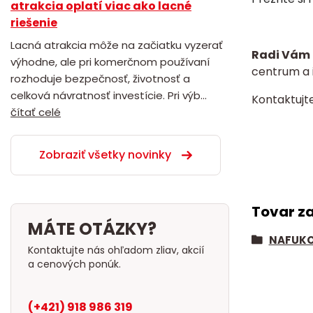
atrakcia oplatí viac ako lacné
riešenie
Lacná atrakcia môže na začiatku vyzerať
Radi Vám 
výhodne, ale pri komerčnom používaní
centrum a i
rozhoduje bezpečnosť, životnosť a
celková návratnosť investície. Pri výb...
Kontaktujt
čítať celé
Zobraziť všetky novinky
Tovar z
MÁTE OTÁZKY?
NAFUKO
Kontaktujte nás ohľadom zliav, akcií
a cenových ponúk.
(+421) 918 986 319