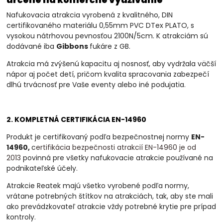
určené na komerčné využívanie
Nafukovacia atrakcia vyrobená z kvalitného, DIN
certifikovaného materiálu 0,55mm PVC DTex PLATO, s
vysokou nátrhovou pevnosťou 2100N/5cm. K atrakciám sú
dodávané iba
Gibbons
fukáre z GB.
Atrakcia má zvýšenú kapacitu aj nosnosť, aby vydržala väčší
nápor aj počet detí, pričom kvalita spracovania zabezpečí
dlhú trvácnosť pre Vaše eventy alebo iné podujatia.
2. KOMPLETNÁ CERTIFIKÁCIA EN-14960
Produkt je certifikovaný podľa bezpečnostnej normy
EN-
14960,
c
ertifikácia bezpečnosti atrakcií EN-14960 je od
2013
povinná
pre všetky nafukovacie atrakcie používané na
podnikateľské účely.
Atrakcie Reatek majú všetko vyrobené podľa normy,
vrátane potrebných štítkov na atrakciách, tak, aby ste mali
ako prevádzkovateľ atrakcie vždy potrebné krytie pre prípad
kontroly.