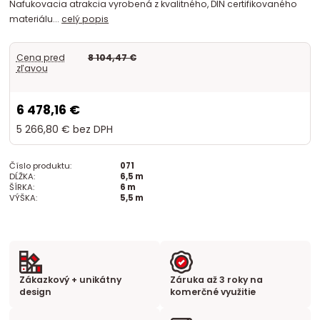
Nafukovacia atrakcia vyrobená z kvalitného, DIN certifikovaného
materiálu...
celý popis
Cena pred
8 104,47 €
zľavou
6 478,16 €
5 266,80 €
bez DPH
Číslo produktu:
071
DĹŽKA:
6,5 m
ŠÍRKA:
6 m
VÝŠKA:
5,5 m
Zákazkový + unikátny
Záruka až 3 roky na
design
komerčné využitie