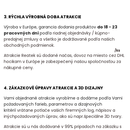
3. RÝCHLA VÝROBNÁ DOBA ATRAKCIE
Výroba v Európe, garancia dodania produktov
do 18 - 23
pracovných dní
podľa
riadnej objednávky / kúpno-
predajnej zmluvy a všetko je dodržiavané podľa našich
obchodných podmienok.
/
ks
Atrakcie Reatek sú dodané načas, dovoz na miesto cez DHL
hocikam v Európe je zabezpečený našou spoločnosťou za
nákupné ceny.
4. ZÁKAZKOVÉ ÚPRAVY ATRAKCIE A 3D DIZAJNY
Vami objednané atrakcie vyrobíme a dodáme podľa Vami
požadovaných farieb, parametrov a dizajnových
kritérií
vrátane potlače vašich firemných log, nápisov a
inýchpožadovaných úprav, ako sú napr.špeciálne 3D tvary.
Atrakcie sú u nás dodávané v 99% pripadoch na zákazku s