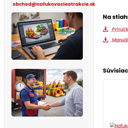
obchod@nafukovacieatrakcie.sk
Na stiah
Príručk
Manuál
Súvisiac