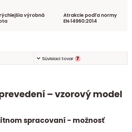
rýchlejšia výrobná
Atrakcie podľa normy
ota
EN‑14960:2014
Súvisiaci tovar
7
revedení – vzorový model
alitnom spracovaní - možnosť