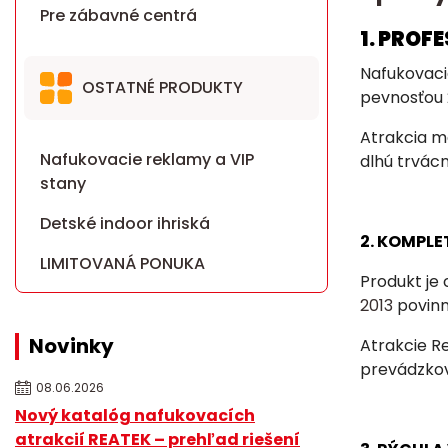
Pre zábavné centrá
1. PROF
Nafukovaci
OSTATNÉ PRODUKTY
pevnosťou 
Atrakcia má
Nafukovacie reklamy a VIP
dlhú trvácn
stany
Detské indoor ihriská
2. KOMPLE
LIMITOVANÁ PONUKA
Produkt je
2013
povin
Novinky
Atrakcie R
prevádzkov
08.06.2026
Nový katalóg nafukovacích
atrakcií REATEK – prehľad riešení