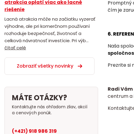
atrakcia oplatí viac ako lacné
Promptný a
riešenie
čím je zar
Lacná atrakcia môže na začiatku vyzerať
výhodne, ale pri komerčnom používaní
rozhoduje bezpečnosť, životnosť a
6. REFERE
celková návratnosť investície. Pri výb...
Naša spolo
čítať celé
spoločnost
Prezrite si
Zobraziť všetky novinky
Radi Vám 
MÁTE OTÁZKY?
centrum a i
Kontaktujte nás ohľadom zliav, akcií
Kontaktujt
a cenových ponúk.
(+421) 918 986 319