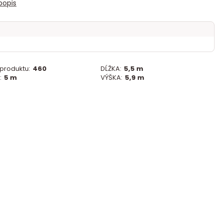
popis
 produktu:
460
DĹŽKA:
5,5 m
:
5 m
VÝŠKA:
5,9 m