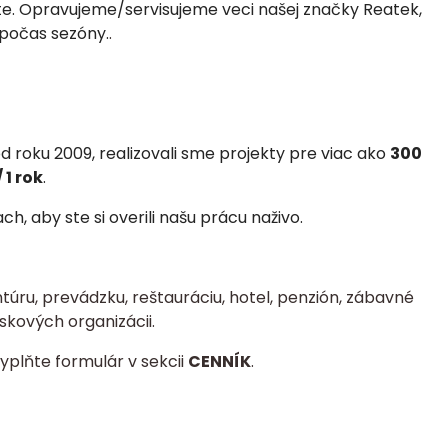
ste. Opravujeme/servisujeme veci našej značky Reatek,
 počas sezóny.
.
 roku 2009, realizovali
sme projekty pre viac ako
300
 1 rok
.
, aby ste si overili našu prácu naživo.
úru, prevádzku, reštauráciu, hotel, penzión, zábavné
skových organizácii.
yplňte formulár v sekcii
CENNÍK
.