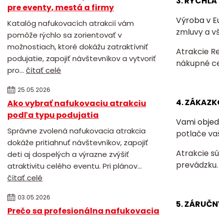
3. RÝCHL
pre eventy, mestá a firmy
Výroba v E
Katalóg nafukovacích atrakcií vám
zmluvy a v
pomôže rýchlo sa zorientovať v
možnostiach, ktoré dokážu zatraktívniť
Atrakcie R
podujatie, zapojiť návštevníkov a vytvoriť
nákupné c
pro...
čítať celé
25.05.2026
4. ZÁKAZK
Ako vybrať nafukovaciu atrakciu
podľa typu podujatia
Vami objed
Správne zvolená nafukovacia atrakcia
potlače va
dokáže pritiahnuť návštevníkov, zapojiť
Atrakcie s
deti aj dospelých a výrazne zvýšiť
prevádzku.
atraktivitu celého eventu. Pri plánov...
čítať celé
03.05.2026
5. ZÁRUČN
Prečo sa profesionálna nafukovacia