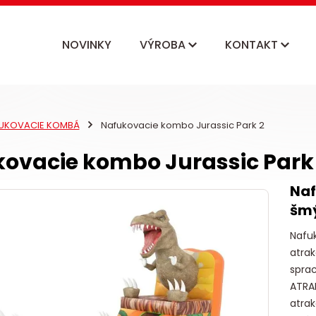
NOVINKY
VÝROBA
KONTAKT
UKOVACIE KOMBÁ
Nafukovacie kombo Jurassic Park 2
ovacie kombo Jurassic Park
Naf
šm
Nafu
atrak
sprac
ATRA
atrak