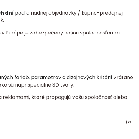
ch dní
podľa
riadnej objednávky / kúpno-predajnej
k.
 v Európe je zabezpečený našou spoločnosťou za
ch farieb, parametrov a dizajnových kritérií
vrátane
ko sú napr.špeciálne 3D tvary.
a reklamami, ktoré propagujú Vašu spoločnosť alebo
/
ks