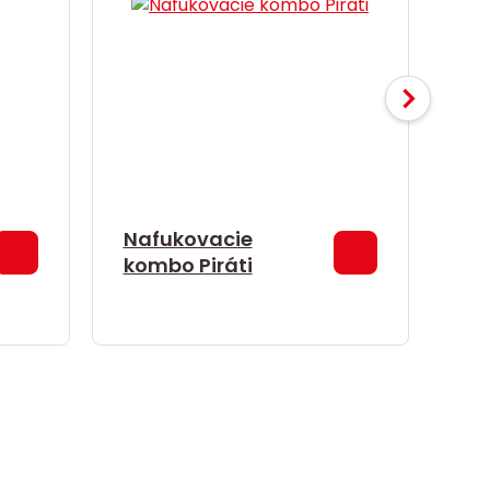
Nafukovacie
Na
kombo Piráti
ko