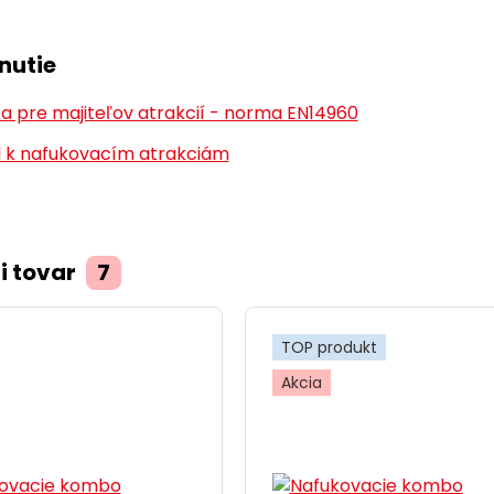
nutie
a pre majiteľov atrakcií - norma EN14960
 k nafukovacím atrakciám
i tovar
7
TOP produkt
Akcia