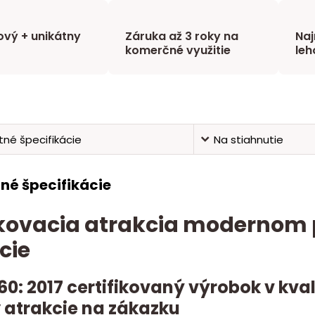
vý + unikátny
Záruka až 3 roky na
Naj
komerčné využitie
leh
né špecifikácie
Na stiahnutie
né špecifikácie
ovacia atrakcia modernom p
cie
60: 2017 certifikovaný výrobok v kv
 atrakcie na zákazku