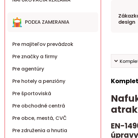
Zákazko
PODĽA ZAMERANIA
design
Pre majiteľov prevádzok
Pre značky a firmy
Komplet
Pre agentúry
Komplet
Pre hotely a penzióny
Pre športoviská
Nafuk
Pre obchodné centrá
atrak
Pre obce, mestá, CVČ
EN-149
Pre združenia a hnutia
úpravy