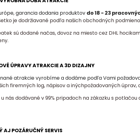
A VÝROBNÁ DOBA ATRAKCIE
urópe, garancia dodania produktov
do 18 - 23 pracovný
šetko je dodržiavané podľa našich obchodných podmieno
eatek sú dodané načas, dovoz na miesto cez DHL hocikam
eny.
OVÉ ÚPRAVY ATRAKCIE A 3D DIZAJNY
nané atrakcie vyrobíme a dodáme podľa Vami požadovaný
šich firemných log, nápisov a inýchpožadovaných úprav, a
ú u nás dodávané v 99% pripadoch na zákazku s potlačou 
Ý AJ POZÁRUČNÝ SERVIS