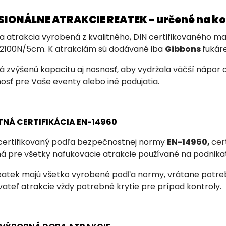
ESIONÁLNE ATRAKCIE REATEK - určené na k
a atrakcia vyrobená z kvalitného, DIN certifikovaného 
2100N/5cm. K atrakciám sú dodávané iba
Gibbons
fukáre
 zvýšenú kapacitu aj nosnosť, aby vydržala väčší nápor 
osť pre Vaše eventy alebo iné podujatia.
TNÁ CERTIFIKÁCIA EN-14960
 certifikovaný podľa bezpečnostnej normy
EN-14960,
c
er
ná
pre všetky nafukovacie atrakcie používané na podnika
eatek majú všetko vyrobené podľa normy, vrátane potrebn
ateľ atrakcie vždy potrebné krytie pre prípad kontroly.