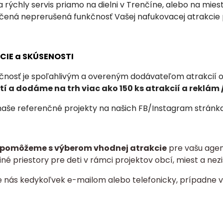
 rýchly servis priamo na dielni v Trenčíne, alebo na mie
učená neprerušená funkčnosť Vašej nafukovacej atrakcie
NCIE a SKÚSENOSTI
čnosť je spoľahlivým a overeným dodávateľom atrakcií od
í a dodáme na trh viac ako 150 ks atrakcií a
reklám /
 naše referenčné projekty na našich FB/Instagram stránkach
pomôžeme s výberom vhodnej atrakcie
pre vašu agent
né priestory pre deti v rámci projektov obcí, miest a nezi
e nás kedykoľvek e-mailom alebo telefonicky, prípadne v