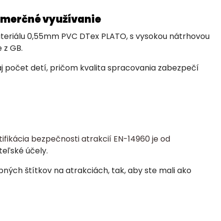
omerčné využívanie
materiálu 0,55mm PVC DTex PLATO, s vysokou nátrhovou
 z GB.
aj počet detí, pričom kvalita spracovania zabezpečí
tifikácia bezpečnosti atrakcií EN-14960 je od
teľské účely.
ých štítkov na atrakciách, tak, aby ste mali ako