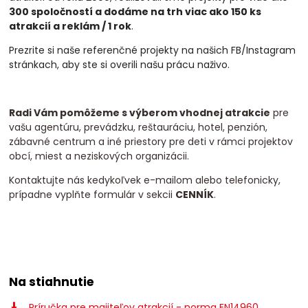
300 spoločností a dodáme na trh viac ako 150 ks
atrakcií a
reklám / 1 rok
.
Prezrite si naše referenčné projekty na našich FB/Instagram
stránkach, aby ste si overili našu prácu naživo.
Radi Vám pomôžeme s výberom vhodnej atrakcie
pre
vašu agentúru, prevádzku, reštauráciu, hotel, penzión,
zábavné centrum a iné priestory pre deti v rámci projektov
obcí, miest a neziskových organizácii.
Kontaktujte nás kedykoľvek e-mailom alebo telefonicky,
prípadne vyplňte formulár v sekcii
CENNÍK
.
Na stiahnutie
Príručka pre majiteľov atrakcií - norma EN14960