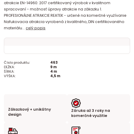
atrakcie EN-14960: 2017 certifikovaný výrobok v kvalitnom
spracovaní - možnosť úpravy atrakcie na zákazku 1.
PROFESIONÁLNE ATRAKCIE REATEK - určené na komerčné využívanie
Nafukovacia atrakcia vyrobená z kvalitného, DIN certifikovaného
materiálu...
celý popis
Číslo produktu:
463
DĹŽKA:
9 m
ŠÍRKA:
4 m
VÝŠKA:
4,5 m
Zákazkový + unikátny
Záruka až 3 roky na
design
komerčné využitie