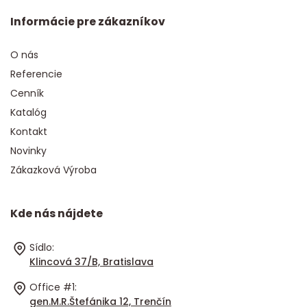
Informácie pre zákazníkov
O nás
Referencie
Cenník
Katalóg
Kontakt
Novinky
Zákazková Výroba
Kde nás nájdete
Sídlo:
Klincová 37/B, Bratislava
Office #1:
gen.M.R.Štefánika 12, Trenčín