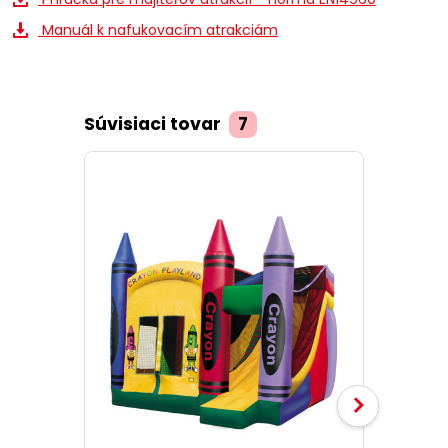
Manuál k nafukovacím atrakciám
Súvisiaci tovar
7
TOP prod
Akcia