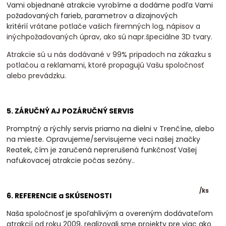
Vami objednané atrakcie vyrobíme a dodáme podľa Vami
požadovaných farieb, parametrov a dizajnových
kritérií
vrátane potlače vašich firemných log, nápisov a
inýchpožadovaných úprav, ako sú napr.špeciálne 3D tvary.
Atrakcie sú u nás dodávané v 99% pripadoch na zákazku s
potlačou a reklamami, ktoré propagujú Vašu spoločnosť
alebo prevádzku.
5. ZÁRUČNÝ AJ POZÁRUČNÝ SERVIS
Promptný a rýchly servis priamo na dielni v Trenčíne, alebo
na mieste. Opravujeme/servisujeme veci našej značky
Reatek, čím je zaručená neprerušená funkčnosť Vašej
nafukovacej atrakcie počas sezóny.
.
/
ks
6. REFERENCIE a SKÚSENOSTI
Naša spoločnosť je spoľahlivým a overeným dodávateľom
atrakcií od roku 2009, realizovali
sme projekty pre viac ako