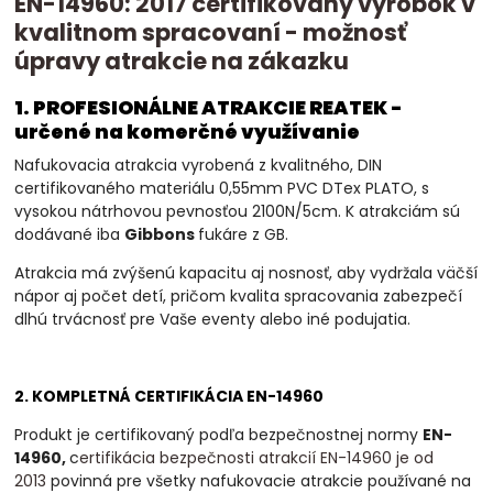
EN-14960: 2017 certifikovaný výrobok v
kvalitnom spracovaní - možnosť
úpravy atrakcie na zákazku
1. PROFESIONÁLNE ATRAKCIE REATEK -
určené na komerčné využívanie
Nafukovacia atrakcia vyrobená z kvalitného, DIN
certifikovaného materiálu 0,55mm PVC DTex PLATO, s
vysokou nátrhovou pevnosťou 2100N/5cm. K atrakciám sú
dodávané iba
Gibbons
fukáre z GB.
Atrakcia má zvýšenú kapacitu aj nosnosť, aby vydržala väčší
nápor aj počet detí, pričom kvalita spracovania zabezpečí
dlhú trvácnosť pre Vaše eventy alebo iné podujatia.
2. KOMPLETNÁ CERTIFIKÁCIA EN-14960
Produkt je certifikovaný podľa bezpečnostnej normy
EN-
14960,
c
ertifikácia bezpečnosti atrakcií EN-14960 je od
2013
povinná
pre všetky nafukovacie atrakcie používané na