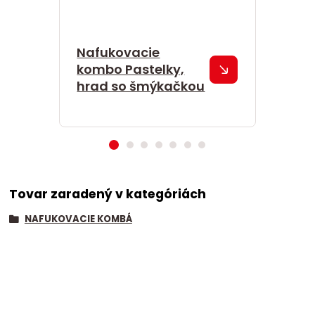
Nafukovacie
Nafuk
kombo Pastelky,
kombo
hrad so šmýkačkou
Tovar zaradený v kategóriách
NAFUKOVACIE KOMBÁ