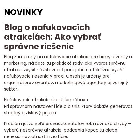
komerčné nafukovacie atrakcie
atrakcie pre firmy
NOVINKY
atrakcie pre festivaly
atrakcie pre športové podujatia
dizajn nafukovacích atrakcií
reklamné nafukovadlá
Blog o nafukovacích
zákazková výroba atrakcií
elektrický fukár
gibbons fukár
fukár pre atrakcie
technológia atrakcií
vybavenie pre atrakcie
atrakciách: Ako vybrať
kvalita nafukovacích atrakcií
bezpečnosť atrakcií
správne riešenie
vyber dodávateľa
bezpečné atrakcie
branding
zážitkový marketing
engagement
eventy
Blog zameraný na nafukovacie atrakcie pre firmy, eventy a
marketing. Nájdete tu praktické rady, ako vybrať správnu
nafukovadlá marketing
eventové atrakcie
atrakcie na mieru
atrakciu, zvýšiť návštevnosť podujatia a efektívne využiť
atrakcie pre marketing
nafukovacie športové atrakcie
nafukovacie riešenia v praxi. Obsah je určený pre
event marketing atrakcie
atrakcie pre mestá a obce
organizátorov eventov, marketingové agentúry aj verejný
nafukovadlá pre marketing
roi atrakcie
prenájom vs kúpa
sektor.
Nafukovacie atrakcie nie sú len zábava.
Pri správnom nastavení ide o biznis, ktorý dokáže generovať
stabilný a ziskový príjem.
Problém je, že veľa prevádzkovateľov robí rovnaké chyby –
vyberú nesprávne atrakcie, podcenia kapacitu alebo
neriešia návratnosť investície.