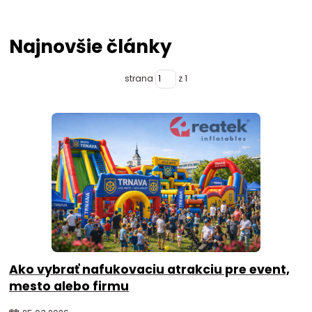
Najnovšie články
strana
z 1
Ako vybrať nafukovaciu atrakciu pre event,
mesto alebo firmu