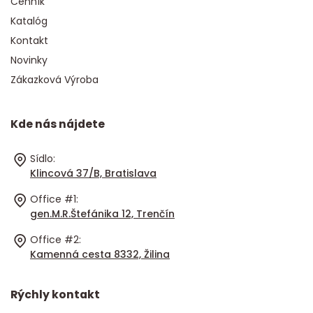
Cenník
Katalóg
Kontakt
Novinky
Zákazková Výroba
Kde nás nájdete
Sídlo:
Klincová 37/B, Bratislava
Office #1:
gen.M.R.Štefánika 12, Trenčín
Office #2:
Kamenná cesta 8332, Žilina
Rýchly kontakt