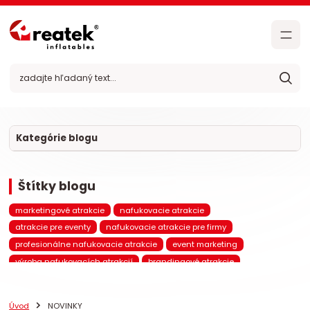
Kategórie blogu
Štítky blogu
marketingové atrakcie
nafukovacie atrakcie
atrakcie pre eventy
nafukovacie atrakcie pre firmy
profesionálne nafukovacie atrakcie
event marketing
výroba nafukovacích atrakcií
brandingové atrakcie
komerčné atrakcie
nafukovacie hrady
nafukovacie šmýkačky
nafukovacie prekážkové dráhy
nafukovacie atrakcie na mieru
Úvod
NOVINKY