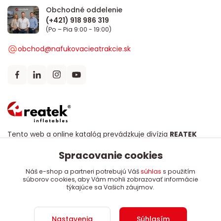
Obchodné oddelenie
(Po – Pia 9:00 - 19:00)
obchod@nafukovacieatrakcie.sk
Tento web a online katalóg prevádzkuje divízia
REATEK
Attractions
, európsky výrobca profesionálnych
Spracovanie cookies
nafukovacích atrakcií, skákacích hradov a obrovských
šmýkačiek. Od roku 2008 dodávame mestám, obciam,
Náš e-shop a partneri potrebujú Váš
súhlas
s použitím
eventovým agentúram a rekreačným strediskám
súborov cookies, aby Vám mohli zobrazovať informácie
bezpečné, certifikované (EN 14960) a na mieru šité riešenia
týkajúce sa Vašich záujmov.
s dôrazom na dlhú životnosť a poctivú kvalitu.
Nastavenia
Súhlasím