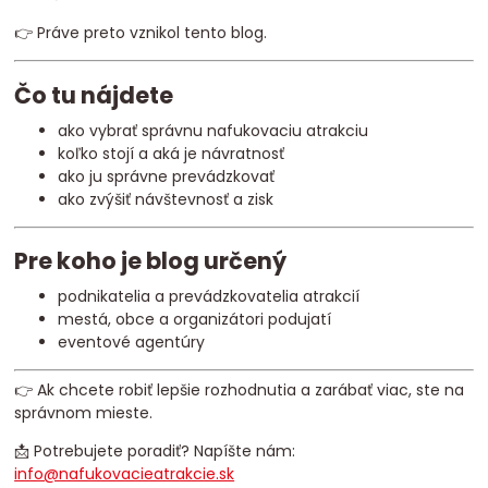
👉 Práve preto vznikol tento blog.
Čo tu nájdete
ako vybrať správnu nafukovaciu atrakciu
koľko stojí a aká je návratnosť
ako ju správne prevádzkovať
ako zvýšiť návštevnosť a zisk
Pre koho je blog určený
podnikatelia a prevádzkovatelia atrakcií
mestá, obce a organizátori podujatí
eventové agentúry
👉 Ak chcete robiť lepšie rozhodnutia a zarábať viac, ste na
správnom mieste.
📩 Potrebujete poradiť? Napíšte nám:
info@nafukovacieatrakcie.sk