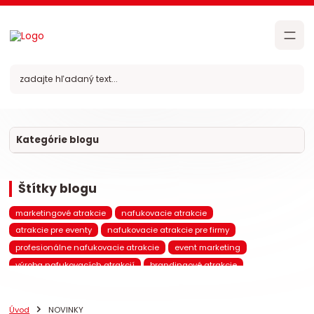
Kategórie blogu
Štítky blogu
marketingové atrakcie
nafukovacie atrakcie
atrakcie pre eventy
nafukovacie atrakcie pre firmy
profesionálne nafukovacie atrakcie
event marketing
výroba nafukovacích atrakcií
brandingové atrakcie
komerčné atrakcie
nafukovacie hrady
nafukovacie šmýkačky
nafukovacie prekážkové dráhy
nafukovacie atrakcie na mieru
Úvod
NOVINKY