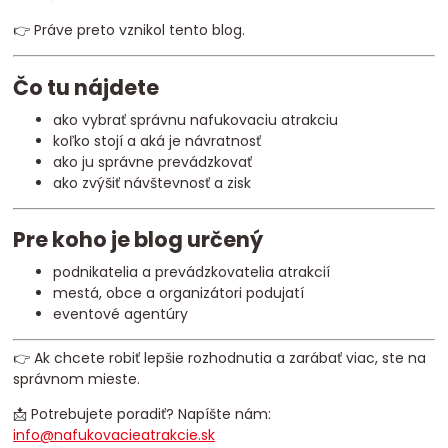
👉 Práve preto vznikol tento blog.
Čo tu nájdete
ako vybrať správnu nafukovaciu atrakciu
koľko stojí a aká je návratnosť
ako ju správne prevádzkovať
ako zvýšiť návštevnosť a zisk
Pre koho je blog určený
podnikatelia a prevádzkovatelia atrakcií
mestá, obce a organizátori podujatí
eventové agentúry
👉 Ak chcete robiť lepšie rozhodnutia a zarábať viac, ste na
správnom mieste.
📩 Potrebujete poradiť? Napíšte nám:
info@nafukovacieatrakcie.sk