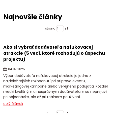
Najnovšie články
strana
z 1
Ako si vybrať dodávateľa nafukovacej
atrakcie (5 vecí, ktoré rozhodujú o úspechu
projektu)
04
.
07
.
2025
Výber dodávateľa nafukovacej atrakcie je jedno z
najdôležitejších rozhodnutí pri príprave eventu,
marketingovej kampane alebo verejného podujatia. Rozdiel
medzi kvalitným a nesprávnym dodávateľom sa neprejaví
pri objednávke, ale až pri reálnom používaní.
celý článok