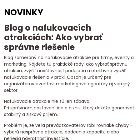
komerčné nafukovacie atrakcie
atrakcie pre firmy
NOVINKY
atrakcie pre festivaly
atrakcie pre športové podujatia
dizajn nafukovacích atrakcií
reklamné nafukovadlá
Blog o nafukovacích
zákazková výroba atrakcií
elektrický fukár
gibbons fukár
fukár pre atrakcie
technológia atrakcií
vybavenie pre atrakcie
atrakciách: Ako vybrať
kvalita nafukovacích atrakcií
bezpečnosť atrakcií
správne riešenie
vyber dodávateľa
bezpečné atrakcie
branding
zážitkový marketing
engagement
eventy
Blog zameraný na nafukovacie atrakcie pre firmy, eventy a
marketing. Nájdete tu praktické rady, ako vybrať správnu
nafukovadlá marketing
eventové atrakcie
atrakcie na mieru
atrakciu, zvýšiť návštevnosť podujatia a efektívne využiť
atrakcie pre marketing
nafukovacie športové atrakcie
nafukovacie riešenia v praxi. Obsah je určený pre
event marketing atrakcie
atrakcie pre mestá a obce
organizátorov eventov, marketingové agentúry aj verejný
nafukovadlá pre marketing
roi atrakcie
prenájom vs kúpa
sektor.
Nafukovacie atrakcie nie sú len zábava.
Pri správnom nastavení ide o biznis, ktorý dokáže generovať
stabilný a ziskový príjem.
Problém je, že veľa prevádzkovateľov robí rovnaké chyby –
vyberú nesprávne atrakcie, podcenia kapacitu alebo
neriešia návratnosť investície.