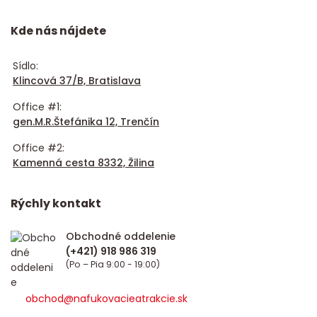
Kde nás nájdete
Sídlo:
Klincová 37/B, Bratislava
Office #1:
gen.M.R.Štefánika 12, Trenčín
Office #2:
Kamenná cesta 8332, Žilina
Rýchly kontakt
Obchodné oddelenie
(Po – Pia 9:00 - 19:00)
obchod@nafukovacieatrakcie.sk