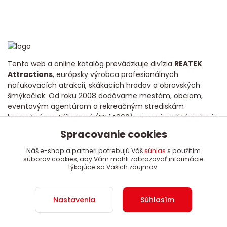
Tento web a online katalóg prevádzkuje divízia
REATEK
Attractions
, európsky výrobca profesionálnych
nafukovacích atrakcií, skákacích hradov a obrovských
šmýkačiek. Od roku 2008 dodávame mestám, obciam,
eventovým agentúram a rekreačným strediskám
bezpečné, certifikované (EN 14960) a na mieru šité riešenia
s dôrazom na dlhú životnosť a poctivú kvalitu.
Spracovanie cookies
Náš e-shop a partneri potrebujú Váš
súhlas
s použitím
súborov cookies, aby Vám mohli zobrazovať informácie
týkajúce sa Vašich záujmov.
Copyright 2008 - 2024 REATEK Attractions, s.r.o.
Nastavenia
Súhlasím